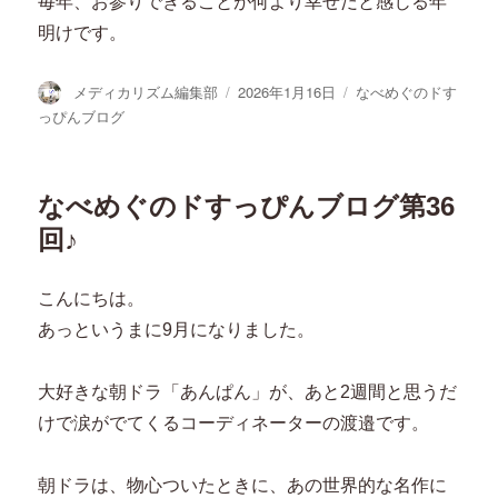
毎年、お参りできることが何より幸せだと感じる年
明けです。
投
投
カ
メディカリズム編集部
2026年1月16日
なべめぐのドす
稿
稿
テ
っぴんブログ
者
日:
ゴ
リ
ー
なべめぐのドすっぴんブログ第36
回♪
こんにちは。
あっというまに9月になりました。
大好きな朝ドラ「あんぱん」が、あと2週間と思うだ
けで涙がでてくるコーディネーターの渡邉です。
朝ドラは、物心ついたときに、あの世界的な名作に