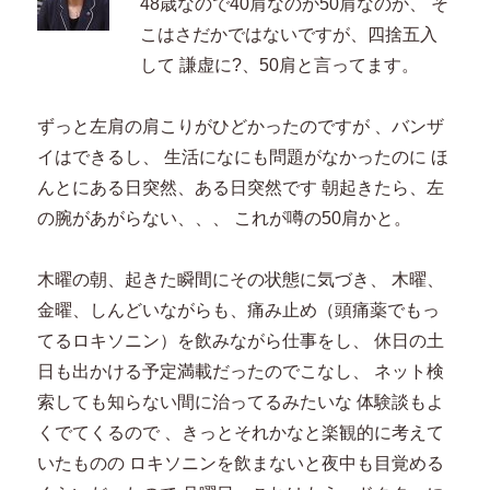
48歳なので40肩なのか50肩なのか、 そ
こはさだかではないですが、四捨五入
して 謙虚に?、50肩と言ってます。
ずっと左肩の肩こりがひどかったのですが 、バンザ
イはできるし、 生活になにも問題がなかったのに ほ
んとにある日突然、ある日突然です 朝起きたら、左
の腕があがらない、、、 これが噂の50肩かと。
木曜の朝、起きた瞬間にその状態に気づき、 木曜、
金曜、しんどいながらも、痛み止め（頭痛薬でもっ
てるロキソニン）を飲みながら仕事をし、 休日の土
日も出かける予定満載だったのでこなし、 ネット検
索しても知らない間に治ってるみたいな 体験談もよ
くでてくるので 、きっとそれかなと楽観的に考えて
いたものの ロキソニンを飲まないと夜中も目覚める