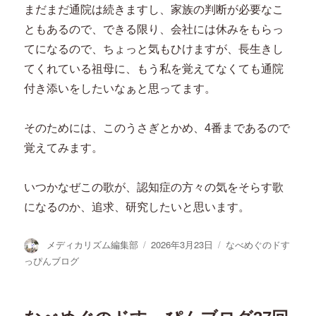
まだまだ通院は続きますし、家族の判断が必要なこ
ともあるので、できる限り、会社には休みをもらっ
てになるので、ちょっと気もひけますが、長生きし
てくれている祖母に、もう私を覚えてなくても通院
付き添いをしたいなぁと思ってます。
そのためには、このうさぎとかめ、4番まであるので
覚えてみます。
いつかなぜこの歌が、認知症の方々の気をそらす歌
になるのか、追求、研究したいと思います。
投
投
カ
メディカリズム編集部
2026年3月23日
なべめぐのドす
稿
稿
テ
っぴんブログ
者
日:
ゴ
リ
ー