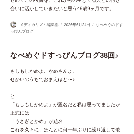
せめてこの後悔を、これからの生きてる人との付き
合いに活かしていきたいと思う49歳9ヶ月です。
投
投
カ
メディカリズム編集部
2026年6月24日
なべめぐのドす
稿
稿
テ
っぴんブログ
者
日:
ゴ
リ
ー
なべめぐドすっぴんブログ38回♪
もしもしかめよ、かめさんよ、
せかいのうちでおまえほど〜♪
と
「もしもしかめよ」が題名だと私は思ってましたが
正式には
「うさぎとかめ」が題名
これを久々に、ほんとに何十年ぶりに繰り返して歌