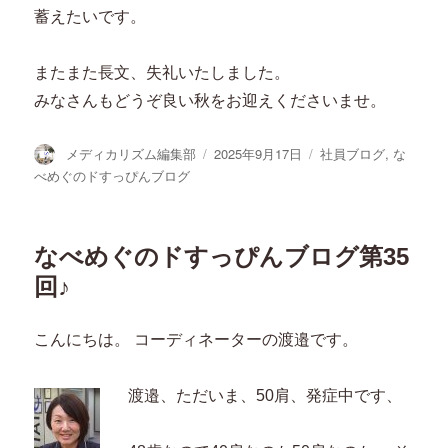
蓄えたいです。
またまた長文、失礼いたしました。
みなさんもどうぞ良い秋をお迎えくださいませ。
投
投
カ
メディカリズム編集部
2025年9月17日
社員ブログ
,
な
稿
稿
テ
べめぐのドすっぴんブログ
者
日:
ゴ
リ
ー
なべめぐのドすっぴんブログ第35
回♪
こんにちは。 コーディネーターの渡邉です。
渡邉、ただいま、50肩、発症中です、