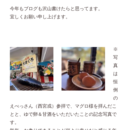
今年もブログも沢山書けたらと思ってます。
宜しくお願い申し上げます。
※
写
真
は
恒
例
の
えべっさん（西宮戎）参拝で、マグロ様を拝んだこ
とと、ゆで卵＆甘酒をいただいたことの記念写真で
す。