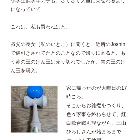
小学生低学年の子も、さくさく大皿に乗せれるよう
になっていて
これは、私も買わねばと。
叔父の長女（私のいとこ）に聞くと、近所のJoshin
で値引きされてたとのことなので帰りに寄ると、も
う赤の玉のけん玉は売り切れでしたが、青の玉のけ
ん玉を購入。
家に帰ったのが大晦日の17
時ころ。
そこからお雑煮をつくり、
色々家事を終わらせて、紅
白歌合戦も観ながら、三山
ひろしさんが始まるまで