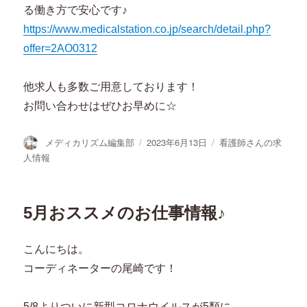
る働き方で安心です♪
https://www.medicalstation.co.jp/search/detail.php?
offer=2AO0312
他求人も多数ご用意しております！
お問い合わせはぜひお早めに☆
投
投
カ
メディカリズム編集部
2023年6月13日
看護師さんの求
稿
稿
テ
人情報
者
日:
ゴ
リ
ー
5月おススメのお仕事情報♪
こんにちは。
コーディネーターの尾崎です！
5/8よりついに新型コロナウイルスが5類に