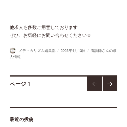
他求人も多数ご用意しております！
ぜひ、お気軽にお問い合わせください☆
投
投
カ
メディカリズム編集部
2023年4月13日
看護師さんの求
稿
稿
テ
人情報
者
日:
ゴ
リ
ー
投
ページ
1
次の
稿
ペー
ジ
ナ
最近の投稿
ビ