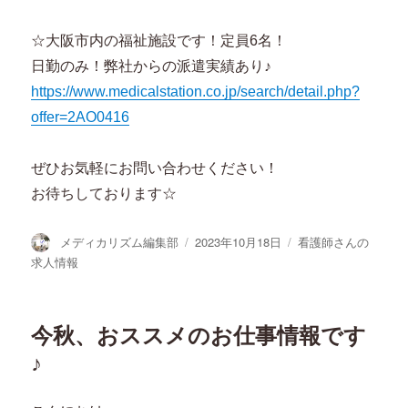
☆大阪市内の福祉施設です！定員6名！
日勤のみ！弊社からの派遣実績あり♪
https://www.medicalstation.co.jp/search/detail.php?
offer=2AO0416
ぜひお気軽にお問い合わせください！
お待ちしております☆
投
投
カ
メディカリズム編集部
2023年10月18日
看護師さんの
稿
稿
テ
求人情報
者
日:
ゴ
リ
ー
今秋、おススメのお仕事情報です
♪