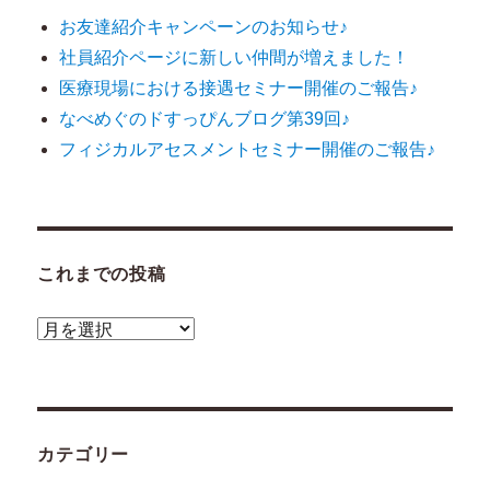
お友達紹介キャンペーンのお知らせ♪
ゲ
社員紹介ページに新しい仲間が増えました！
ー
医療現場における接遇セミナー開催のご報告♪
なべめぐのドすっぴんブログ第39回♪
シ
フィジカルアセスメントセミナー開催のご報告♪
ョ
ン
これまでの投稿
こ
れ
ま
で
カテゴリー
の
投