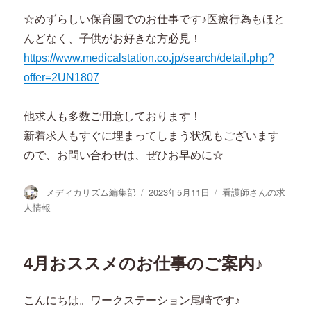
☆めずらしい保育園でのお仕事です♪医療行為もほと
んどなく、子供がお好きな方必見！
https://www.medicalstation.co.jp/search/detail.php?
offer=2UN1807
他求人も多数ご用意しております！
新着求人もすぐに埋まってしまう状況もございます
ので、お問い合わせは、ぜひお早めに☆
投
投
カ
メディカリズム編集部
2023年5月11日
看護師さんの求
稿
稿
テ
人情報
者
日:
ゴ
リ
ー
4月おススメのお仕事のご案内♪
こんにちは。ワークステーション尾崎です♪