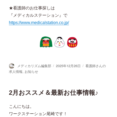
★看護師のお仕事探しは
『メディカルステーション』で
https://www.medicalstation.co.jp/
投
投
カ
メディカリズム編集部
2025年12月26日
看護師さんの
稿
稿
テ
求人情報
,
お知らせ
者
日:
ゴ
リ
ー
2月おススメ＆最新お仕事情報♪
こんにちは。
ワークステーション尾崎です！