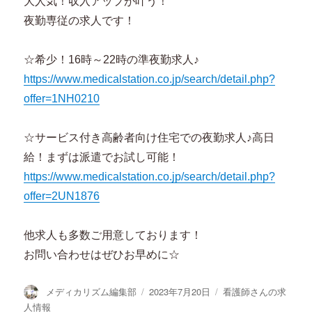
大人気！収入アップが叶う！
夜勤専従の求人です！
☆希少！16時～22時の準夜勤求人♪
https://www.medicalstation.co.jp/search/detail.php?
offer=1NH0210
☆サービス付き高齢者向け住宅での夜勤求人♪高日
給！まずは派遣でお試し可能！
https://www.medicalstation.co.jp/search/detail.php?
offer=2UN1876
他求人も多数ご用意しております！
お問い合わせはぜひお早めに☆
投
投
カ
メディカリズム編集部
2023年7月20日
看護師さんの求
稿
稿
テ
人情報