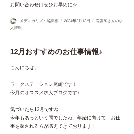
お問い合わせはぜひお早めに☆
投
投
カ
メディカリズム編集部
2024年2月13日
看護師さんの求
稿
稿
テ
人情報
者
日:
ゴ
リ
ー
12月おすすめのお仕事情報♪
こんにちは。
ワークステーション尾崎です！
今月のオススメ求人ブログです♪
気づいたら12月ですね！
今年もあっという間でしたね。年始に向けて、お仕
事を探される方が増えてきております！