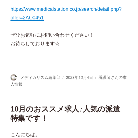
https://www.medicalstation.co.jp/search/detail.php?
offer=2AO0451
ぜひお気軽にお問い合わせください！
お待ちしております☆
投
投
カ
メディカリズム編集部
2023年12月4日
看護師さんの求
稿
稿
テ
人情報
者
日:
ゴ
リ
ー
10月のおススメ求人♪人気の派遣
特集です！
こんにちは。