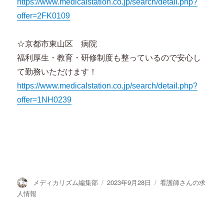
https://www.medicalstation.co.jp/search/detail.php?
offer=2FK0109
☆京都市東山区 病院
福利厚生・教育・研修制度も整っているので安心し
て勤務いただけます！
https://www.medicalstation.co.jp/search/detail.php?
offer=1NH0239
投
投
カ
メディカリズム編集部
2023年9月28日
看護師さんの求
稿
稿
テ
人情報
者
日:
ゴ
リ
ー