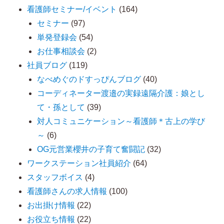
看護師セミナー/イベント
(164)
稿
セミナー
(97)
単発登録会
(54)
お仕事相談会
(2)
社員ブログ
(119)
なべめぐのドすっぴんブログ
(40)
コーディネーター渡邉の実録遠隔介護：娘とし
て・孫として
(39)
対人コミュニケーション～看護師＊古上の学び
～
(6)
OG元営業櫻井の子育て奮闘記
(32)
ワークステーション社員紹介
(64)
スタッフボイス
(4)
看護師さんの求人情報
(100)
お出掛け情報
(22)
お役立ち情報
(22)