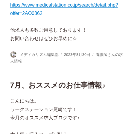
https://www.medicalstation.co.jp/search/detail.php?
offer=2AO0362
他求人も多数ご用意しております！
お問い合わせはぜひお早めに☆
投
投
カ
メディカリズム編集部
2023年8月30日
看護師さんの求
稿
稿
テ
人情報
者
日:
ゴ
リ
ー
7月、おススメのお仕事情報♪
こんにちは。
ワークステーション尾崎です！
今月のオススメ求人ブログです♪