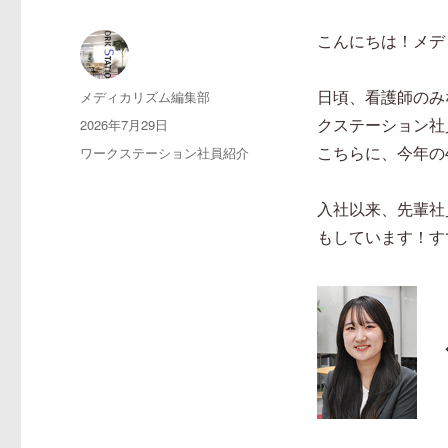
こんにちは！メデ
投
メディカリズム編集部
日頃、看護師のみ
稿
投
2026年7月29日
クステーション社
者
稿
カ
ワークステーション社員紹介
こちらに、今年の
日:
テ
ゴ
入社以来、先輩社
リ
ー
もしています！す