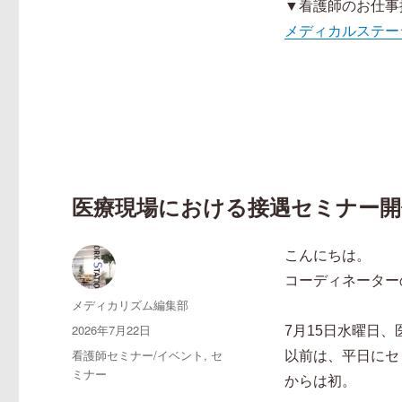
▼看護師のお仕事
メディカルステー
医療現場における接遇セミナー開
こんにちは。
コーディネーター
投
メディカリズム編集部
稿
投
2026年7月22日
7月15日水曜日
者
稿
カ
看護師セミナー/イベント
,
セ
以前は、平日にセ
日:
テ
ミナー
からは初。
ゴ