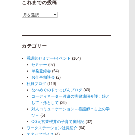
これまでの投稿
カ
こ
れ
ま
で
の
カテゴリー
投
稿
看護師セミナー/イベント
(164)
セミナー
(97)
単発登録会
(54)
お仕事相談会
(2)
社員ブログ
(119)
なべめぐのドすっぴんブログ
(40)
コーディネーター渡邉の実録遠隔介護：娘と
して・孫として
(39)
対人コミュニケーション～看護師＊古上の学
び～
(6)
OG元営業櫻井の子育て奮闘記
(32)
ワークステーション社員紹介
(64)
スタッフボイス
(4)