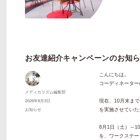
お友達紹介キャンペーンのお知ら
こんにちは。
コーディネーター
投
メディカリズム編集部
稿
投
2026年8月3日
現在、10月末ま
者
稿
カ
お知らせ
を実施させていた
日:
テ
ゴ
8月1日（土）～
リ
ー
を、ワークステー