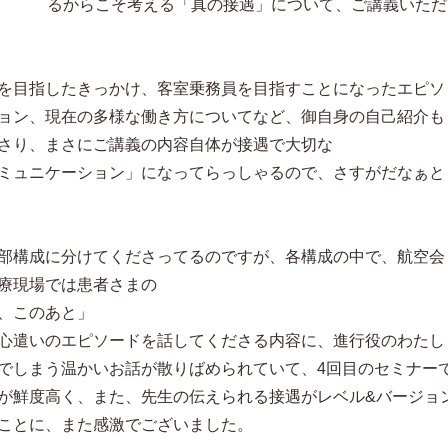
るからこそ考える「真の接遇」について、ご講義いただ
を目指したきっかけ、客室乗務員を目指すことになったエピソ
ョン、現在の多様な働き方についてなど、御自身の自己紹介も
さり、まさにご講義の内容自体が接遇で大切な
ミュニケーション」になってらっしゃるので、さすがだなぁと
部構成に分けてくださってるのですが、各構成の中で、航空会
療現場では患者さまの
、このあと」
心遣いのエピソードを話してくださる内容に、進行役のわたし
でしまう温かいお話が散りばめられていて、4回目のセミナー
が鮮度高く、また、先生の伝えられる接遇がレベル&バージョ
ことに、また感激でございました。