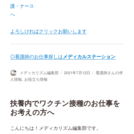
よろしければクリックお願いします
◎看護師のお仕事探しは
メディカルステーション
投
投
カ
メディカリズム編集部
2021年7月12日
看護師さんの求
稿
稿
テ
人情報
,
お役立ち情報
者
日:
ゴ
リ
ー
扶養内でワクチン接種のお仕事を
お考えの方へ
こんにちは！メディカリズム編集部です。