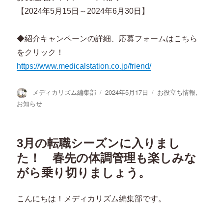
【2024年5月15日～2024年6月30日】
◆紹介キャンペーンの詳細、応募フォームはこちら
をクリック！
https://www.medicalstation.co.jp/friend/
投
投
カ
メディカリズム編集部
2024年5月17日
お役立ち情報
,
稿
稿
テ
お知らせ
者
日:
ゴ
リ
ー
3月の転職シーズンに入りまし
た！ 春先の体調管理も楽しみな
がら乗り切りましょう。
こんにちは！メディカリズム編集部です。