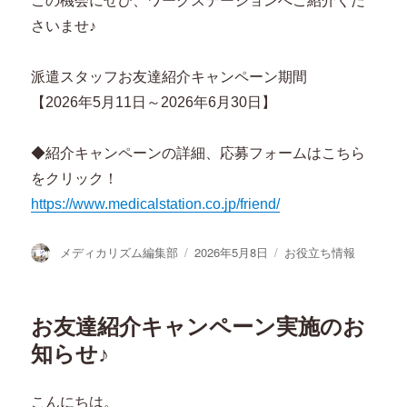
この機会にぜひ、ワークステーションへご紹介くだ
さいませ♪
派遣スタッフお友達紹介キャンペーン期間
【2026年5月11日～2026年6月30日】
◆紹介キャンペーンの詳細、応募フォームはこちら
をクリック！
https://www.medicalstation.co.jp/friend/
投
投
カ
メディカリズム編集部
2026年5月8日
お役立ち情報
稿
稿
テ
者
日:
ゴ
リ
お友達紹介キャンペーン実施のお
ー
知らせ♪
こんにちは。