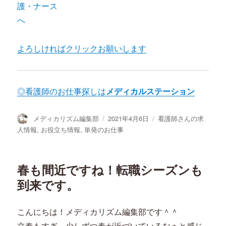
よろしければクリックお願いします
◎看護師のお仕事探しは
メディカルステーション
投
投
カ
メディカリズム編集部
2021年4月6日
看護師さんの求
稿
稿
テ
人情報
,
お役立ち情報
,
単発のお仕事
者
日:
ゴ
リ
ー
春も間近ですね！転職シーズンも
到来です。
こんにちは！メディカリズム編集部です＾＾