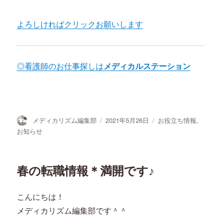
よろしければクリックお願いします
◎看護師のお仕事探しは
メディカルステーション
投
投
カ
メディカリズム編集部
2021年5月26日
お役立ち情報
,
稿
稿
テ
お知らせ
者
日:
ゴ
リ
ー
春の転職情報＊満開です♪
こんにちは！
メディカリズム編集部です＾＾