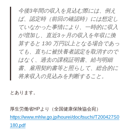
今後3年間の収入を見込む際には、例え
ば、認定時（前回の確認時）には想定し
ていなかった事情により、一時的に収入
が増加し、直近3ヶ月の収入を年収に換
算すると 130 万円以上となる場合であっ
ても、直ちに被扶養者認定を取消すので
はなく、過去の課税証明書、給与明細
書、雇用契約書等と照らして、総合的に
将来収入の見込みを判断すること。
とあります。
厚生労働省HPより（全国健康保険協会宛）
https://www.mhlw.go.jp/hourei/doc/tsuchi/T200427S0
180.pdf