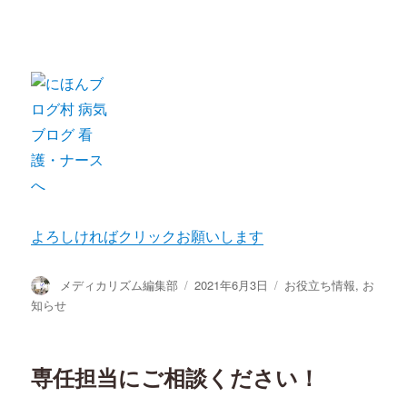
よろしければクリックお願いします
投
投
カ
メディカリズム編集部
2021年6月3日
お役立ち情報
,
お
稿
稿
テ
知らせ
者
日:
ゴ
リ
ー
専任担当にご相談ください！