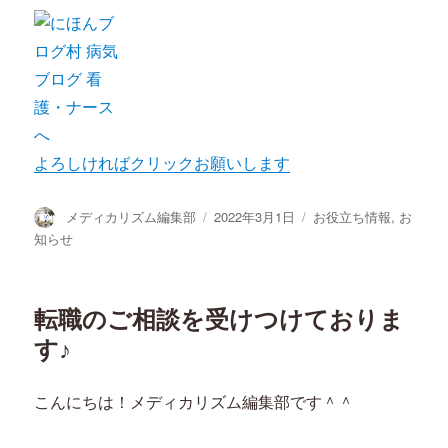
よろしければクリックお願いします
投
投
カ
メディカリズム編集部
2022年3月1日
お役立ち情報
,
お
稿
稿
テ
知らせ
者
日:
ゴ
リ
ー
転職のご相談を受けつけておりま
す♪
こんにちは！メディカリズム編集部です＾＾