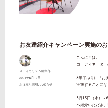
お友達紹介キャンペーン実施のお
こんにちは。
コーディネーター
投
メディカリズム編集部
稿
投
2024年5月17日
3年半ぶりに『お
者
稿
カ
お役立ち情報
,
お知らせ
実施することにな
日:
テ
ゴ
5月15日（水）
リ
ー
へ紹介いただき、