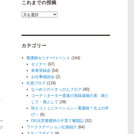
これまでの投稿
こ
れ
ま
で
の
カテゴリー
投
稿
看護師セミナー/イベント
(164)
セミナー
(97)
単発登録会
(54)
お仕事相談会
(2)
社員ブログ
(119)
なべめぐのドすっぴんブログ
(40)
コーディネーター渡邉の実録遠隔介護：娘と
して・孫として
(39)
対人コミュニケーション～看護師＊古上の学
び～
(6)
OG元営業櫻井の子育て奮闘記
(32)
ー
ワークステーション社員紹介
(64)
ク
スタッフボイス
(4)