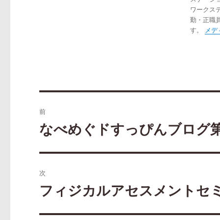
ワークス
勤・正職
す。
メデ
投
前
稿
なべめぐドすっぴんブログ第
過
去
ナ
の
ビ
投
次
稿:
ゲ
フィジカルアセスメントセ
次
の
ー
投