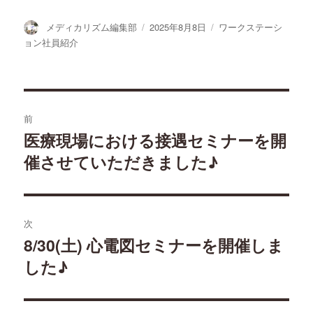
投
投
カ
メディカリズム編集部
2025年8月8日
ワークステーシ
稿
稿
テ
ョン社員紹介
者
日:
ゴ
リ
ー
投
前
稿
医療現場における接遇セミナーを開
過
催させていただきました♪
去
ナ
の
ビ
投
稿:
ゲ
次
8/30(土) 心電図セミナーを開催しま
次
ー
した♪
の
シ
投
稿:
ョ