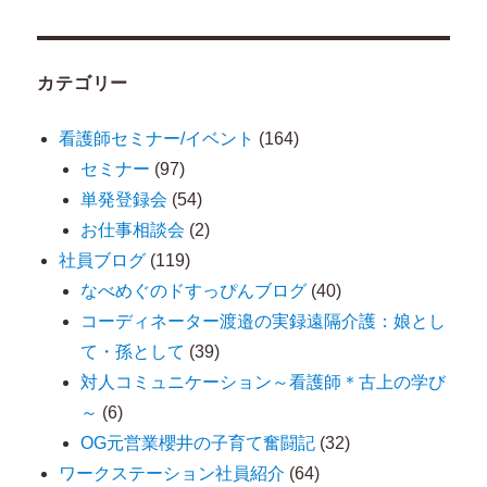
ま
で
カテゴリー
の
投
看護師セミナー/イベント
(164)
稿
セミナー
(97)
単発登録会
(54)
お仕事相談会
(2)
社員ブログ
(119)
なべめぐのドすっぴんブログ
(40)
コーディネーター渡邉の実録遠隔介護：娘とし
て・孫として
(39)
対人コミュニケーション～看護師＊古上の学び
～
(6)
OG元営業櫻井の子育て奮闘記
(32)
ワークステーション社員紹介
(64)