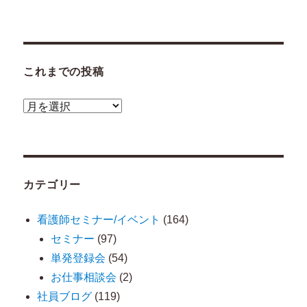
これまでの投稿
こ
れ
ま
で
カテゴリー
の
投
看護師セミナー/イベント
(164)
稿
セミナー
(97)
単発登録会
(54)
お仕事相談会
(2)
社員ブログ
(119)