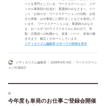
ートを専門としている、ワークステーション メデ
ィカル事業部の社員が、看護師のみなさまへ、イベ
ント・お知らせ・ワークステーションの活動・お役
立ち情報・お仕事探しに関することなどを発信して
います。 ワークステーションは、看護師のみなさ
ま、お一人ずつのライフスタイルに合わせて、常
勤・正職員への転職から、派遣・パート、単発の働
き方まで、幅広くサポートしています。
メディカリズム編集部 のすべての投稿を表示
投
投
カ
メディカリズム編集部
2026年4月14日
ワークステーシ
稿
稿
テ
ョン社員紹介
者
日:
ゴ
リ
ー
投
前
稿
今年度も単発のお仕事ご登録会開催
過