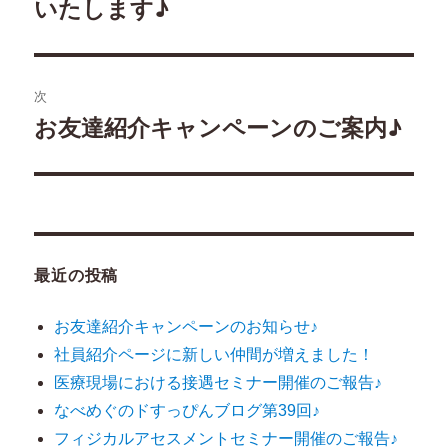
いたします♪
去
ナ
の
ビ
投
稿:
ゲ
次
お友達紹介キャンペーンのご案内♪
次
ー
の
シ
投
稿:
ョ
ン
最近の投稿
お友達紹介キャンペーンのお知らせ♪
社員紹介ページに新しい仲間が増えました！
医療現場における接遇セミナー開催のご報告♪
なべめぐのドすっぴんブログ第39回♪
フィジカルアセスメントセミナー開催のご報告♪