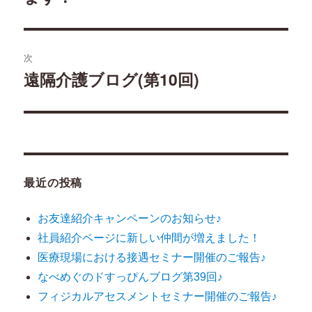
の
ビ
投
稿:
ゲ
次
遠隔介護ブログ(第10回)
次
ー
の
シ
投
稿:
ョ
ン
最近の投稿
お友達紹介キャンペーンのお知らせ♪
社員紹介ページに新しい仲間が増えました！
医療現場における接遇セミナー開催のご報告♪
なべめぐのドすっぴんブログ第39回♪
フィジカルアセスメントセミナー開催のご報告♪