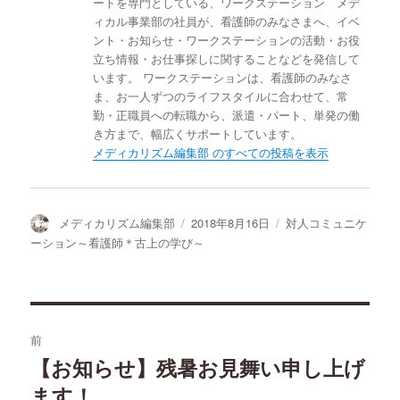
ートを専門としている、ワークステーション メデ
ィカル事業部の社員が、看護師のみなさまへ、イベ
ント・お知らせ・ワークステーションの活動・お役
立ち情報・お仕事探しに関することなどを発信して
います。 ワークステーションは、看護師のみなさ
ま、お一人ずつのライフスタイルに合わせて、常
勤・正職員への転職から、派遣・パート、単発の働
き方まで、幅広くサポートしています。
メディカリズム編集部 のすべての投稿を表示
投
投
カ
メディカリズム編集部
2018年8月16日
対人コミュニケ
稿
稿
テ
ーション～看護師＊古上の学び～
者
日:
ゴ
リ
ー
投
前
稿
【お知らせ】残暑お見舞い申し上げ
過
ます！
去
ナ