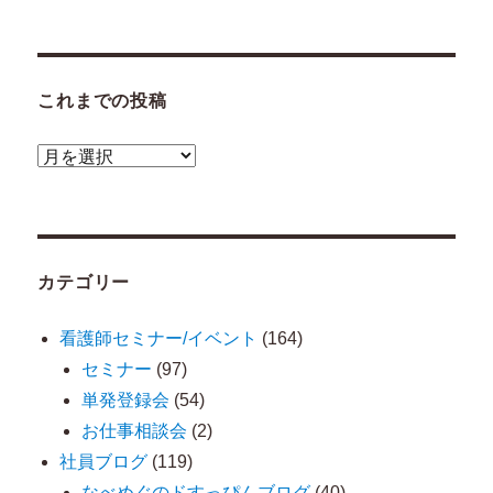
これまでの投稿
こ
れ
ま
で
カテゴリー
の
投
看護師セミナー/イベント
(164)
稿
セミナー
(97)
単発登録会
(54)
お仕事相談会
(2)
社員ブログ
(119)
なべめぐのドすっぴんブログ
(40)