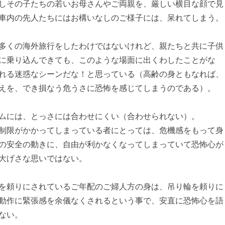
しその子たちの若いお母さんやご両親を、厳しい横目な顔で見
車内の先人たちにはお構いなしのご様子には、呆れてしまう。
多くの海外旅行をしたわけではないけれど、親たちと共に子供
に乗り込んできても、このような場面に出くわしたことがな
れる迷惑なシーンだな！と思っている（高齢の身ともなれば、
えを、でき損なう危うさに恐怖を感じてしまうのである）。
ムには、とっさには合わせにくい（合わせられない）。
制限がかかってしまっている者にとっては、危機感をもって身
の安全の動きに、自由が利かなくなってしまっていて恐怖心が
大げさな思いではない。
を頼りにされているご年配のご婦人方の身は、吊り輪を頼りに
動作に緊張感を余儀なくされるという事で、安直に恐怖心を語
ない。