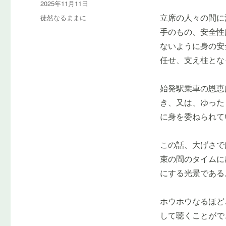
投
2025年11月11日
者
稿
カ
徒然なるままに
立席の人々の間に
日:
テ
手のもの、安全性
ゴ
ないように身の安
リ
ー
任せ、支え柱とな
始発駅乗車の恩恵
き、又は、ゆった
に身を委ねられて
この話、大げさで
束の間のタイムに
にする光景である
ホウホウなるほど
して聴くことがで