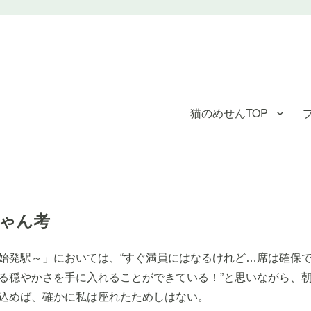
猫のめせんTOP
のめせん"｜看護師求人【メディカ
ちゃん考
始発駅～」においては、“すぐ満員にはなるけれど…席は確保
る穏やかさを手に入れることができている！”と思いながら、
込めば、確かに私は座れたためしはない。