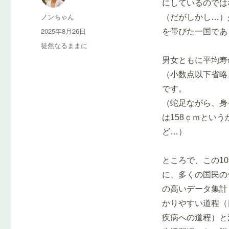
にしているのでは
投
ノンちゃん
（だがしかし…）
稿
投
2025年8月26日
を帯びた一国であ
者
稿
カ
徒然なるままに
日:
テ
男女ともに平均寿
ゴ
（小数点以下省略
リ
ー
です。
（蛇足ながら、身長
は158ｃｍとい
ど…）
ところで、この1
に、多くの国民の
の高いデータ集計
かりやすい道程（
疾病への道程）と