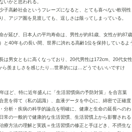
ないかと思われる。
少子高齢社会というフレーズになると、とても喜べない軟弱性
り、アジア圏を見渡しても、逞しさは蔭ってしまっている。
命が延び、日本人の平均寿命は、男性が約81歳、女性が約87
）と40年もの長い間、世界に誇れる高齢1位を保持しているよ
は男女ともに高くなっており、20代男性は172cm、20代女
うから羨ましさを感じたり…世界的には…どうでもいいですけ
0年ほど、特に近年盛んに「生活習慣病の予防対策」を合言葉
合意を得て（私の認識）、血液データを中心に、綿密で正確度
・分析・疾病の科学的論点を明確に、健康と生命の延長へのわ
日常の一般的で健康的な生活習慣、生活習慣上から影響される
治療方法の理解と実践＝生活習慣の修正と手ほどき、不摂生な