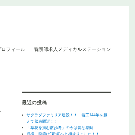
プロフィール
看護師求人メディカルステーション
ルステーション】
最近の投稿
で
サグラダファミリア建設！！ 着工144年を超
朝
えて収束間近！！
「草花を摘む散歩考」の今は昔な感慨
皆様、季節は”夏場“へと相成りました！！