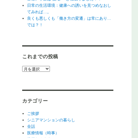
日常の生活環境：健康への誘いを見つめなおし
てみれば…。
良くも悪しくも「働き方の変遷」は常にあり…
では？！
これまでの投稿
こ
れ
ま
で
の
カテゴリー
投
稿
ご挨拶
シニアマンションの暮らし
全話
医療情報（時事）