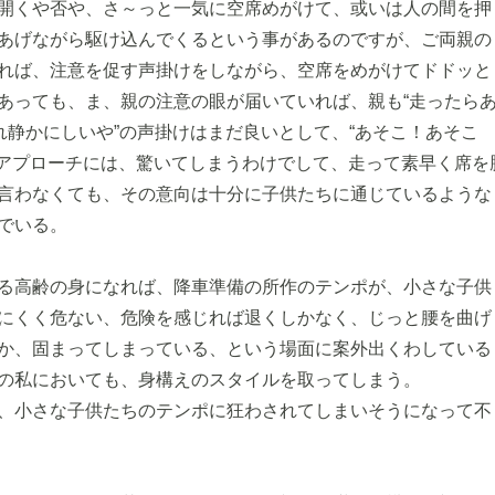
開くや否や、さ～っと一気に空席めがけて、或いは人の間を押
あげながら駆け込んでくるという事があるのですが、ご両親の
れば、注意を促す声掛けをしながら、空席をめがけてドドッと
あっても、ま、親の注意の眼が届いていれば、親も“走ったら
これ静かにしいや”の声掛けはまだ良いとして、“あそこ！あそ
のアプローチには、驚いてしまうわけでして、走って素早く席を
言わなくても、その意向は十分に子供たちに通じているような
でいる。
る高齢の身になれば、降車準備の所作のテンポが、小さな子供
にくく危ない、危険を感じれば退くしかなく、じっと腰を曲げ
か、固まってしまっている、という場面に案外出くわしている
の私においても、身構えのスタイルを取ってしまう。
、小さな子供たちのテンポに狂わされてしまいそうになって不