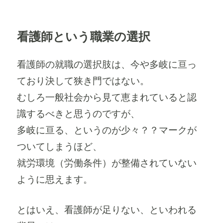
者
日:
ゴ
性
リ
の
ー
人
看護師という職業の選択
生
観
考
看護師の就職の選択肢は、今や多岐に亘っ
～
2016
ており決して狭き門ではない。
年
むしろ一般社会から見て恵まれていると認
の
出
識するべきと思うのですが、
生
多岐に亘る、というのが少々？？マークが
率
低
ついてしまうほど、
下
就労環境（労働条件）が整備されていない
（100
万
ように思えます。
人
を
下
とはいえ、看護師が足りない、といわれる
回