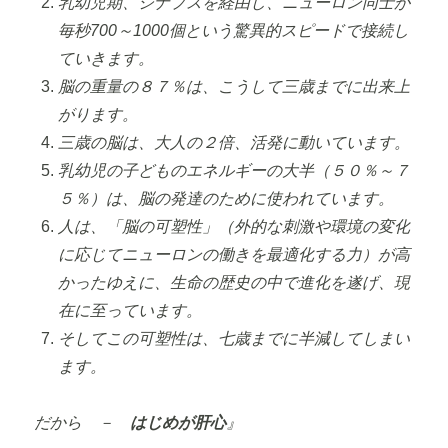
乳幼児期、シナプスを経由し、ニューロン同士が
毎秒700～1000個という驚異的スピードで接続し
ていきます。
脳の重量の８７％は、こうして三歳までに出来上
がります。
三歳の脳は、大人の２倍、活発に動いています。
乳幼児の子どものエネルギーの大半（５０％～７
５％）は、脳の発達のために使われています。
人は、「脳の可塑性」（外的な刺激や環境の変化
に応じてニューロンの働きを最適化する力）が高
かったゆえに、生命の歴史の中で進化を遂げ、現
在に至っています。
そしてこの可塑性は、七歳までに半減してしまい
ます。
だから －
はじめが肝心
』