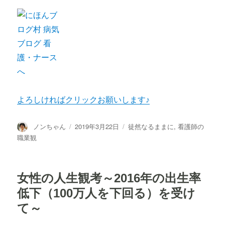
よろしければクリックお願いします♪
投
投
カ
ノンちゃん
2019年3月22日
徒然なるままに
,
看護師の
稿
稿
テ
職業観
者
日:
ゴ
リ
ー
女性の人生観考～2016年の出生率
低下（100万人を下回る）を受け
て～