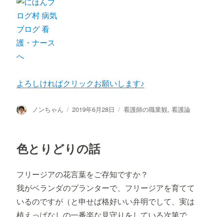
よろしければクリックお願いします♪
投
投
カ
ノンちゃん
2019年6月28日
看護師の職業観
,
看護論
稿
稿
テ
者
日:
ゴ
リ
色とりどりの話
ー
フリージアの花言葉をご存知ですか？
我がベランダのプランターで、フリージアを育てて
いるのですが（と申せば格好いい弁明でして、実は
植えっぱなしの一番楽な見守りをしている次第で