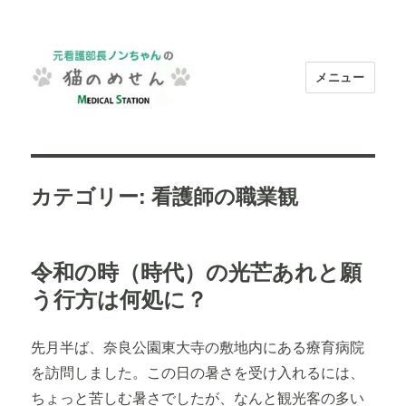
メニュー
元看護部長ノンちゃんの"猫のめせ
ん"｜看護師求人【メディカルステーシ
ョン】
カテゴリー:
看護師の職業観
令和の時（時代）の光芒あれと願
う行方は何処に？
先月半ば、奈良公園東大寺の敷地内にある療育病院
を訪問しました。この日の暑さを受け入れるには、
ちょっと苦しむ暑さでしたが、なんと観光客の多い