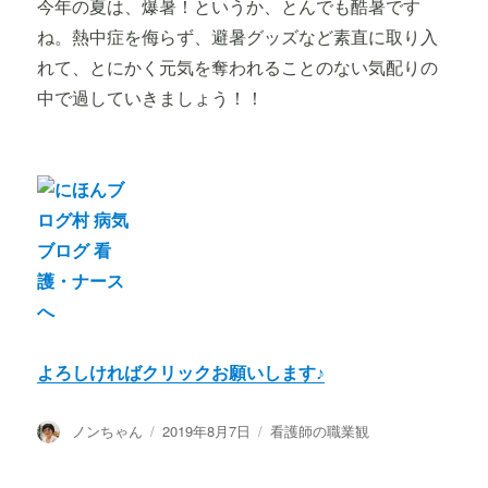
今年の夏は、爆暑！というか、とんでも酷暑です
ね。熱中症を侮らず、避暑グッズなど素直に取り入
れて、とにかく元気を奪われることのない気配りの
中で過していきましょう！！
よろしければクリックお願いします♪
投
投
カ
ノンちゃん
2019年8月7日
看護師の職業観
稿
稿
テ
者
日:
ゴ