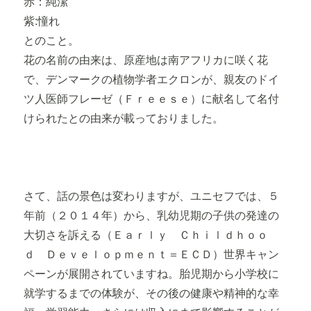
赤：純潔
紫:憧れ
とのこと。
花の名前の由来は、原産地は南アフリカに咲く花
で、デンマークの植物学者エクロンが、親友のドイ
ツ人医師フレーゼ（Ｆｒｅｅｓｅ）に献名して名付
けられたとの由来が載っておりました。
さて、話の景色は変わりますが、ユニセフでは、５
年前（２０１４年）から、乳幼児期の子供の発達の
大切さを訴える（Ｅａｒｌｙ Ｃｈｉｌｄｈｏｏ
ｄ Ｄｅｖｅｌｏｐｍｅｎｔ＝ＥＣＤ）世界キャン
ペーンが展開されていますね。胎児期から小学校に
就学するまでの体験が、その後の健康や精神的な幸