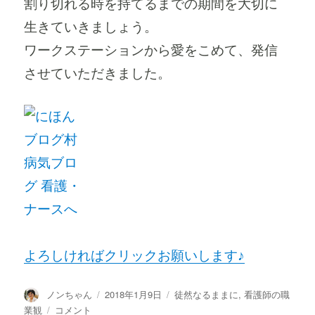
割り切れる時を持てるまでの期間を大切に
生きていきましょう。
ワークステーションから愛をこめて、発信
させていただきました。
よろしければクリックお願いします♪
投
投
カ
ノンちゃん
2018年1月9日
徒然なるままに
,
看護師の職
稿
稿
テ
女
業観
コメント