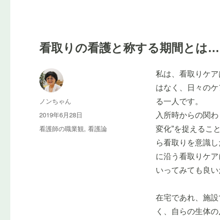
看取りの看護と称する期間とは…
私は、看取りケア
はなく、日々のケ
投
ノンちゃん
る一人です。
稿
投
2019年6月28日
入所時からの関わ
者
稿
カ
看護師の職業観
,
看護論
変化”を捉えるこ
日:
テ
ら看取りを意識し
ゴ
に沿う看取りケア
リ
ー
いってみても良い
在宅であれ、施設
く、自らの生体の