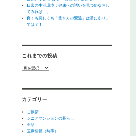
日常の生活環境：健康への誘いを見つめなおし
てみれば…。
良くも悪しくも「働き方の変遷」は常にあり…
では？！
これまでの投稿
こ
れ
ま
で
の
カテゴリー
投
稿
ご挨拶
シニアマンションの暮らし
全話
医療情報（時事）