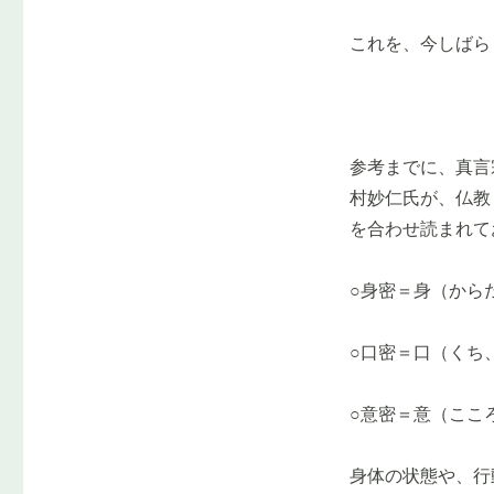
これを、今しばら
参考までに、真言
村妙仁氏が、仏教
を合わせ読まれて
○身密＝身（から
○口密＝口（くち
○意密＝意（ここ
身体の状態や、行