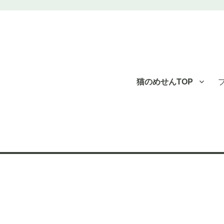
猫のめせんTOP
のめせん"｜看護師求人【メディカ