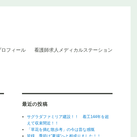
プロフィール
看護師求人メディカルステーション
ルステーション】
最近の投稿
サグラダファミリア建設！！ 着工144年を超
えて収束間近！！
「草花を摘む散歩考」の今は昔な感慨
皆様、季節は”夏場“へと相成りました！！