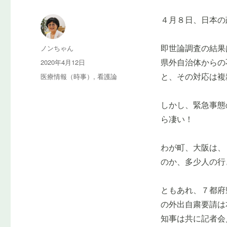
４月８日、日本の
投
ノンちゃん
即世論調査の結果
稿
投
2020年4月12日
県外自治体からの
者
稿
カ
医療情報（時事）
,
看護論
と、その対応は複
日:
テ
ゴ
しかし、緊急事態
リ
ー
ら凄い！
わが町、大阪は、
のか、多少人の行
ともあれ、７都府
の外出自粛要請は
知事は共に記者会