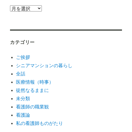
こ
れ
ま
で
カテゴリー
の
投
ご挨拶
稿
シニアマンションの暮らし
全話
医療情報（時事）
徒然なるままに
未分類
看護師の職業観
看護論
私の看護師ものがたり