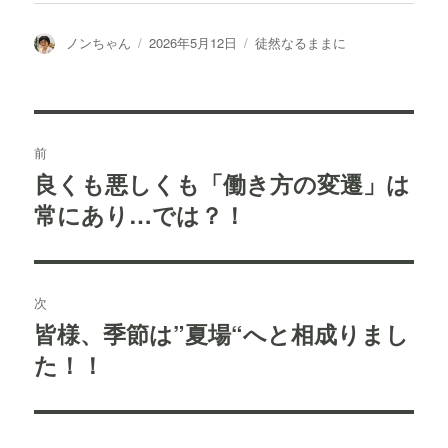
投
投
カ
ノンちゃん
2026年5月12日
徒然なるままに
稿
稿
テ
者
日:
ゴ
リ
ー
投
前
稿
良くも悪しくも「働き方の変遷」は
過
常にあり…では？！
去
ナ
の
ビ
投
稿:
ゲ
次
皆様、季節は”夏場“へと相成りまし
次
ー
た！！
の
シ
投
稿:
ョ