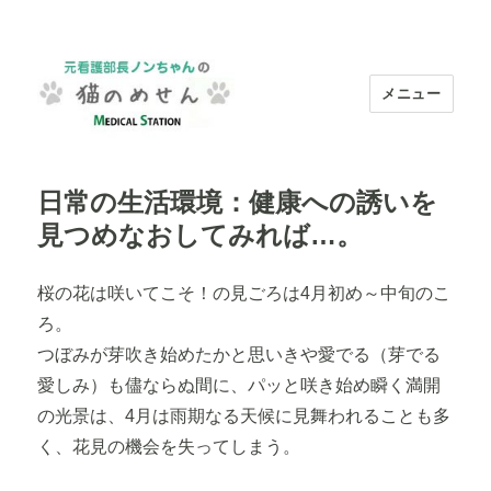
メニュー
元看護部長ノンちゃんの"猫のめせ
ん"｜看護師求人【メディカルステーシ
日常の生活環境：健康への誘いを
ョン】
見つめなおしてみれば…。
桜の花は咲いてこそ！の見ごろは4月初め～中旬のこ
ろ。
つぼみが芽吹き始めたかと思いきや愛でる（芽でる
愛しみ）も儘ならぬ間に、パッと咲き始め瞬く満開
の光景は、4月は雨期なる天候に見舞われることも多
く、花見の機会を失ってしまう。