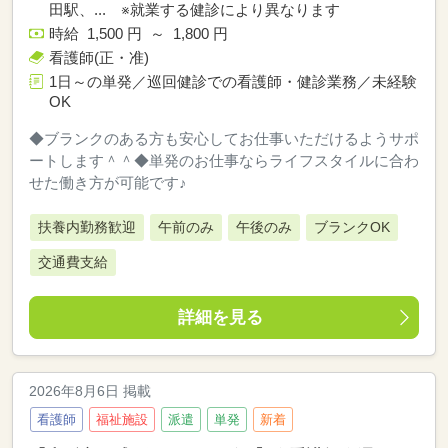
田駅、... ※就業する健診により異なります
時給 1,500 円 ～ 1,800 円
看護師(正・准)
1日～の単発／巡回健診での看護師・健診業務／未経験
OK
◆ブランクのある方も安心してお仕事いただけるようサポ
ートします＾＾◆単発のお仕事ならライフスタイルに合わ
せた働き方が可能です♪
扶養内勤務歓迎
午前のみ
午後のみ
ブランクOK
交通費支給
詳細を見る
2026年8月6日 掲載
看護師
福祉施設
派遣
単発
新着