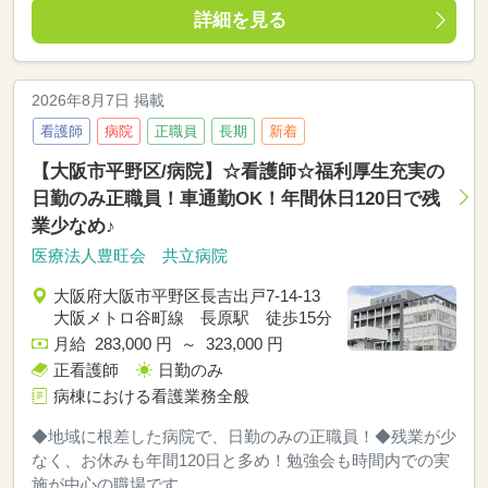
詳細を見る
2026年8月7日 掲載
看護師
病院
正職員
長期
新着
【大阪市平野区/病院】☆看護師☆福利厚生充実の
日勤のみ正職員！車通勤OK！年間休日120日で残
業少なめ♪
医療法人豊旺会 共立病院
大阪府大阪市平野区長吉出戸7-14-13
大阪メトロ谷町線 長原駅 徒歩15分
月給 283,000 円 ～ 323,000 円
正看護師
日勤のみ
病棟における看護業務全般
◆地域に根差した病院で、日勤のみの正職員！◆残業が少
なく、お休みも年間120日と多め！勉強会も時間内での実
施が中心の職場です。