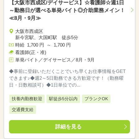
【大阪市西成区/デイサービス】☆看護師☆週1日
～勤務日が選べる単発バイト◎介助業務メイン！
≪8月・9月≫
大阪市西成区
新今宮駅、大国町駅 徒歩5分
時給 1,700 円 ～ 1,700 円
看護師(正・准)
単発バイト／デイサービス／8月・9月
◆事前に登録いただくことでいち早くお仕事情報をGET
できます♪◆週2～5日勤務できる方歓迎です！（勤務曜
日・日数相談可）◆1日単位での...
扶養内勤務歓迎
駅徒歩5分以内
ブランクOK
交通費支給
詳細を見る