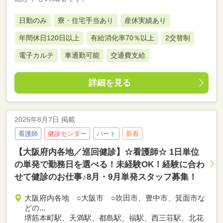
日勤のみ
寮・住宅手当あり
産休実績あり
年間休日120日以上
有給消化率70％以上
2交替制
電子カルテ
車通勤可能
交通費支給
詳細を見る
2026年8月7日 掲載
看護師
健診センター
パート
新着
【大阪府内各地／巡回健診】☆看護師☆ 1日単位
の単発で勤務日を選べる！未経験OK！経験に合わ
せて健診のお仕事♪8月・9月単発スタッフ募集！
大阪府内各地 ○大阪市 ○吹田市、豊中市、箕面市な
どの...
堺筋本町駅、天満駅、都島駅、福駅、西三荘駅、北花