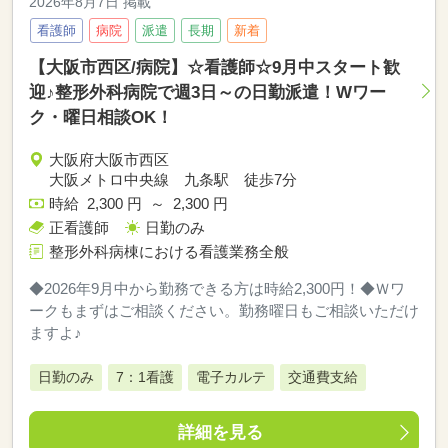
2026年8月7日 掲載
看護師
病院
派遣
長期
新着
【大阪市西区/病院】☆看護師☆9月中スタート歓
迎♪整形外科病院で週3日～の日勤派遣！Wワー
ク・曜日相談OK！
大阪府大阪市西区
大阪メトロ中央線 九条駅 徒歩7分
時給 2,300 円 ～ 2,300 円
正看護師
日勤のみ
整形外科病棟における看護業務全般
◆2026年9月中から勤務できる方は時給2,300円！◆Ｗワ
ークもまずはご相談ください。勤務曜日もご相談いただけ
ますよ♪
日勤のみ
7：1看護
電子カルテ
交通費支給
詳細を見る