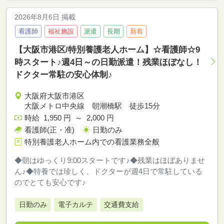
2026年8月6日 掲載
看護師
福祉施設
派遣
長期
新着
【大阪市港区/特別養護老人ホーム】☆看護師☆9
時スタート♪週4日～の日勤派遣！残業ほぼなし！
ドクター常駐の安心体制♪
大阪府大阪市港区
大阪メトロ中央線 朝潮橋駅 徒歩15分
時給 1,950 円 ～ 2,000 円
看護師(正・准)
日勤のみ
特別養護老人ホーム内での看護業務全般
◆朝はゆっくり9:00スタートです♪◆残業はほぼありませ
ん♪◆特養では珍しく、ドクターが週4日で常駐している
のでとても安心です♪
日勤のみ
電子カルテ
交通費支給