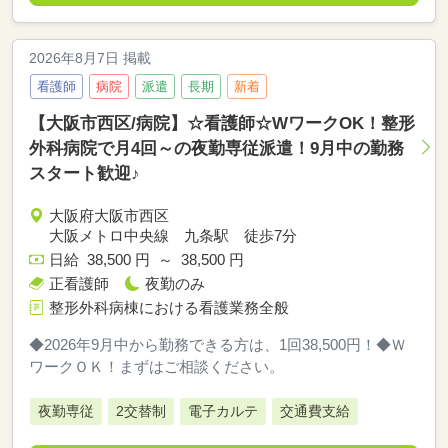
2026年8月7日 掲載
看護師
病院
派遣
長期
新着
【大阪市西区/病院】☆看護師☆WワークOK！整形
外科病院で月4回～の夜勤専従派遣！9月中の勤務
スタート歓迎♪
大阪府大阪市西区
大阪メトロ中央線 九条駅 徒歩7分
日給 38,500 円 ～ 38,500 円
正看護師
夜勤のみ
整形外科病棟における看護業務全般
◆2026年9月中から勤務できる方は、1回38,500円！◆Ｗ
ワークＯＫ！まずはご相談ください。
夜勤専従
2交替制
電子カルテ
交通費支給