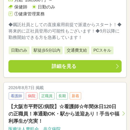
保健師
日勤のみ
①健康管理業務
◆嘱託社員としての直接雇用前提で派遣からスタート！◆
将来的に正社員登用の可能性もございます！◆9月以降に
勤務開始できる方を急募しています！
日勤のみ
駅徒歩5分以内
交通費支給
PCスキル
詳細を見る
2026年8月7日 掲載
看護師
病院
正職員
長期
新着
【大阪市平野区/病院】☆看護師☆年間休日120日
の正職員！車通勤OK・駅から送迎あり！手当や福
利厚生が充実！
医療法人豊旺会 共立病院