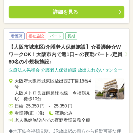
詳細を見る
看護師
福祉施設
パート
長期
【大阪市城東区/介護老人保健施設】☆看護師☆W
ワークOK！大阪市内で週1日～の夜勤パート♪定員
60名の小規模施設♪
医療法人晃和会 介護老人保健施設 放出ふれあいセンター
大阪府大阪市城東区放出西2丁目18番4
号
大阪メトロ長堀鶴見緑地線 今福鶴見
駅 徒歩10分
日給 25,350 円 ～ 25,350 円
看護師(正・准)
夜勤のみ
老人保健施設内での夜勤看護業務全般
◆地下鉄今福鶴見駅、JR放出駅の両方から通勤可能な便