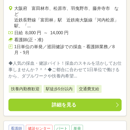
大阪府 富田林市、松原市、羽曳野市、藤井寺市 な
ど
近鉄長野線「富田林」駅 近鉄南大阪線「河内松原」
駅、「...
日給 8,000 円 ～ 14,000 円
看護師(正・准)
1日単位の単発／巡回健診での採血・看護師業務／8
月・9月
◆人気の採血・健診バイト！採血のスキルを活かしてお仕
事しませんか？＾＾◆ご都合に合わせて1日単位で働ける
から、ダブルワークや扶養内希望...
扶養内勤務歓迎
駅徒歩5分以内
交通費支給
詳細を見る
看護師
健診センター
パート
単発