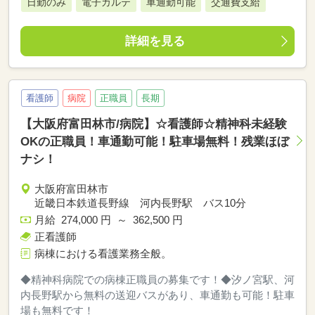
日勤のみ
電子カルテ
車通勤可能
交通費支給
詳細を見る
看護師
病院
正職員
長期
【大阪府富田林市/病院】☆看護師☆精神科未経験
OKの正職員！車通勤可能！駐車場無料！残業ほぼ
ナシ！
大阪府富田林市
近畿日本鉄道長野線 河内長野駅 バス10分
月給 274,000 円 ～ 362,500 円
正看護師
病棟における看護業務全般。
◆精神科病院での病棟正職員の募集です！◆汐ノ宮駅、河
内長野駅から無料の送迎バスがあり、車通勤も可能！駐車
場も無料です！