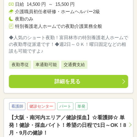
日給 14,500 円 ～ 15,500 円
介護職員初任者研修・ホームヘルパー2級
夜勤のみ
特別養護老人ホームでの夜勤介護業務全般
◆人気のショート夜勤！富田林市の特別養護老人ホームで
の夜勤専従派遣です！◆週2日～ＯＫ！曜日固定などの相
談も可能ですよ♪
夜勤専従
車通勤可能
交通費支給
詳細を見る
看護師
健診センター
パート
単発
【大阪・南河内エリア／健診採血】☆看護師☆ 単
発！健診・採血バイト！希望の日程で1日～OK！8
月・9月の健診！