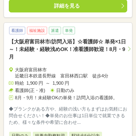
詳細を見る
看護師
福祉施設
派遣
単発
【大阪府富田林市/訪問入浴】☆看護師☆ 単発×1日
～！未経験・経験浅めOK！准看護師歓迎！8月・9
月
大阪府富田林市
近畿日本鉄道長野線 富田林西口駅 徒歩4分
時給 1,900 円 ～ 1,900 円
看護師(正・准)
日勤のみ
8月・9月！未経験OKの単発！訪問入浴の看護師。
◆ブランクがある方や、経験の浅い方もまずはお気軽にお
問合せください！◆単発のお仕事は1日単位で就業できる
ため、様々な条件や希望に合わせ...
日勤のみ
扶養内勤務歓迎
駅徒歩5分以内