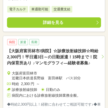
電子カルテ
車通勤可能
交通費支給
詳細を見る
病院
派遣
長期
【大阪府富田林市/病院】☆診療放射線技師☆時給
2,300円！平日週3日～の日勤派遣！15時まで！院
内保育所あり ♪マンモグラフィ―経験者募集♪
大阪府富田林市
近畿日本鉄道長野線 富田林駅 バス10分
時給 2,300 円 ～
診療放射線技師
日勤のみ
病院内における診療放射線技師業務全般。
◆時給2,300円以上！経験に合わせてご相談可能です♪◆車