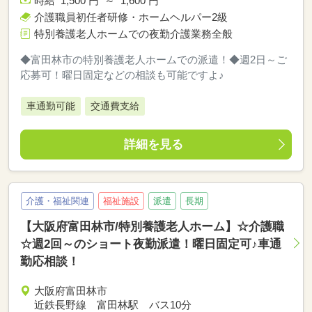
時給 1,500 円 ～ 1,600 円
介護職員初任者研修・ホームヘルパー2級
特別養護老人ホームでの夜勤介護業務全般
◆富田林市の特別養護老人ホームでの派遣！◆週2日～ご
応募可！曜日固定などの相談も可能ですよ♪
車通勤可能
交通費支給
詳細を見る
介護・福祉関連
福祉施設
派遣
長期
【大阪府富田林市/特別養護老人ホーム】☆介護職
☆週2回～のショート夜勤派遣！曜日固定可♪車通
勤応相談！
大阪府富田林市
近鉄長野線 富田林駅 バス10分