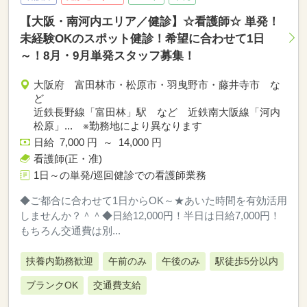
【大阪・南河内エリア／健診】☆看護師☆ 単発！
未経験OKのスポット健診！希望に合わせて1日
～！8月・9月単発スタッフ募集！
大阪府 富田林市・松原市・羽曳野市・藤井寺市 な
ど
近鉄長野線「富田林」駅 など 近鉄南大阪線「河内
松原」... ※勤務地により異なります
日給 7,000 円 ～ 14,000 円
看護師(正・准)
1日～の単発/巡回健診での看護師業務
◆ご都合に合わせて1日からOK～★あいた時間を有効活用
しませんか？＾＾◆日給12,000円！半日は日給7,000円！
もちろん交通費は別...
扶養内勤務歓迎
午前のみ
午後のみ
駅徒歩5分以内
ブランクOK
交通費支給