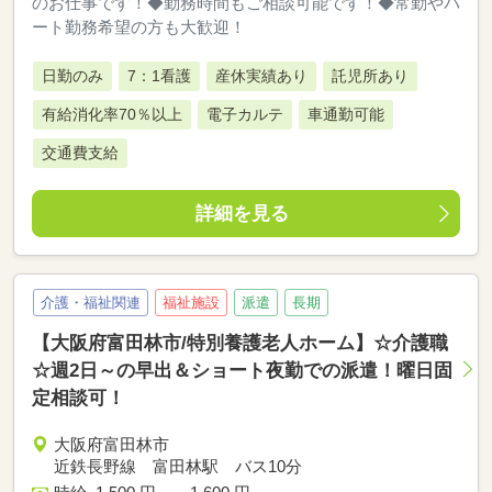
のお仕事です！◆勤務時間もご相談可能です！◆常勤やパ
ート勤務希望の方も大歓迎！
日勤のみ
7：1看護
産休実績あり
託児所あり
有給消化率70％以上
電子カルテ
車通勤可能
交通費支給
詳細を見る
介護・福祉関連
福祉施設
派遣
長期
【大阪府富田林市/特別養護老人ホーム】☆介護職
☆週2日～の早出＆ショート夜勤での派遣！曜日固
定相談可！
大阪府富田林市
近鉄長野線 富田林駅 バス10分