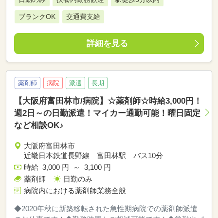
ブランクOK
交通費支給
詳細を見る
薬剤師
病院
派遣
長期
【大阪府富田林市/病院】☆薬剤師☆時給3,000円！
週2日～の日勤派遣！マイカー通勤可能！曜日固定
など相談OK♪
大阪府富田林市
近畿日本鉄道長野線 富田林駅 バス10分
時給 3,000 円 ～ 3,100 円
薬剤師
日勤のみ
病院内における薬剤師業務全般
◆2020年秋に新築移転された急性期病院での薬剤師派遣