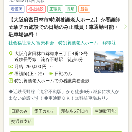
2026年8月4日 掲載
看護師
福祉施設
正職員
長期
新着
【大阪府富田林市/特別養護老人ホーム】☆看護師
☆駅チカ施設での日勤のみ正職員！車通勤可能・
駐車場無料！
社会福祉法人 富美和会 特別養護老人ホーム 錦織荘
大阪府富田林市錦織東三丁目4番18号
近鉄長野線 滝谷不動駅 徒歩6分
月給 260,000 円 ～
看護師(正・准)
日勤のみ
特別養護老人ホームでの看護業務全般
◆近鉄長野線「滝谷不動駅」から徒歩6分♪滅多に求人が
出ない施設です！◆車通勤ＯＫ！無料駐車場あり♪
日勤のみ
電子カルテ
駅徒歩5分以内
車通勤可能
交通費支給