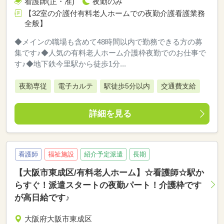
看護師(正・准)
夜勤のみ
【32室の介護付有料老人ホームでの夜勤介護看護業務
全般】
◆メインの職場も含めて48時間以内で勤務できる方の募
集です♪◆人気の有料老人ホーム介護枠夜勤でのお仕事で
す♪◆地下鉄今里駅から徒歩1分...
夜勤専従
電子カルテ
駅徒歩5分以内
交通費支給
詳細を見る
看護師
福祉施設
紹介予定派遣
長期
【大阪市東成区/有料老人ホーム】☆看護師☆駅か
らすぐ！派遣スタートの夜勤パート！介護枠です
が高日給です♪
大阪府大阪市東成区