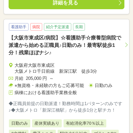
詳細を見る
看護助手
病院
紹介予定派遣
長期
【大阪市東成区/病院】☆看護助手☆療養型病院で
派遣から始める正職員♪日勤のみ！最寄駅徒歩1
分！残業ほぼナシ♪
大阪府大阪市東成区
大阪メトロ千日前線 新深江駅 徒歩3分
月給 205,000 円 ～
※無資格・未経験の方もご応募可能
日勤のみ
病棟における看護助手業務全般
◆正職員前提の日勤派遣！勤務時間は1パターンのみです
♪◆大阪メトロ「新深江橋駅」から徒歩1分と駅チカ！
日勤のみ
産休実績あり
有給消化率70％以上