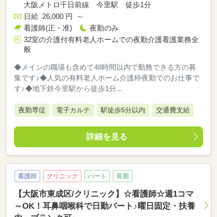
大阪メトロ千日前線 今里駅 徒歩1分
日給 26,000 円 ～
看護師(正・准)
夜勤のみ
32室の介護付有料老人ホームでの夜勤介護看護業務全
般
◆メインの職場も含めて48時間以内で勤務できる方の募
集です♪◆人気の有料老人ホーム介護枠夜勤でのお仕事で
す♪◆地下鉄今里駅から徒歩1分...
夜勤専従
電子カルテ
駅徒歩5分以内
交通費支給
詳細を見る
看護師
クリニック
パート
長期
【大阪市東成区/クリニック】☆看護師☆週1コマ
～OK！耳鼻咽喉科で日勤パート♪曜日固定・扶養