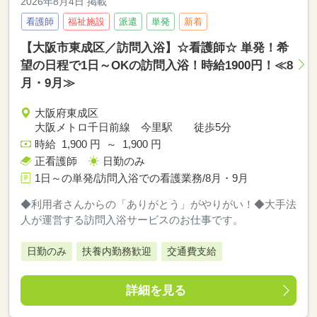
2026年8月4日 掲載
看護師
福祉施設
派遣
単発
新着
【大阪市東成区／訪問入浴】☆看護師☆ 単発！希
望の日程で1日～OKの訪問入浴！時給1900円！≪8
月・9月≫
大阪府東成区
大阪メトロ千日前線 今里駅 徒歩5分
時給 1,900 円 ～ 1,900 円
正看護師
日勤のみ
1日～の単発/訪問入浴での看護業務/8月・9月
◆利用者さんからの「ありがとう」がやりがい！◆大手法
人が運営する訪問入浴サービスのお仕事です。
日勤のみ
扶養内勤務歓迎
交通費支給
詳細を見る