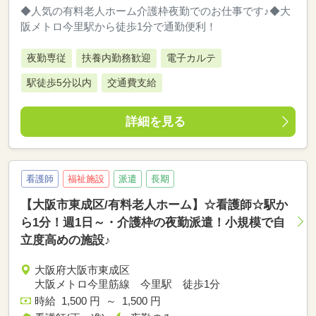
◆人気の有料老人ホーム介護枠夜勤でのお仕事です♪◆大
阪メトロ今里駅から徒歩1分で通勤便利！
夜勤専従
扶養内勤務歓迎
電子カルテ
駅徒歩5分以内
交通費支給
詳細を見る
看護師
福祉施設
派遣
長期
【大阪市東成区/有料老人ホーム】☆看護師☆駅か
ら1分！週1日～・介護枠の夜勤派遣！小規模で自
立度高めの施設♪
大阪府大阪市東成区
大阪メトロ今里筋線 今里駅 徒歩1分
時給 1,500 円 ～ 1,500 円