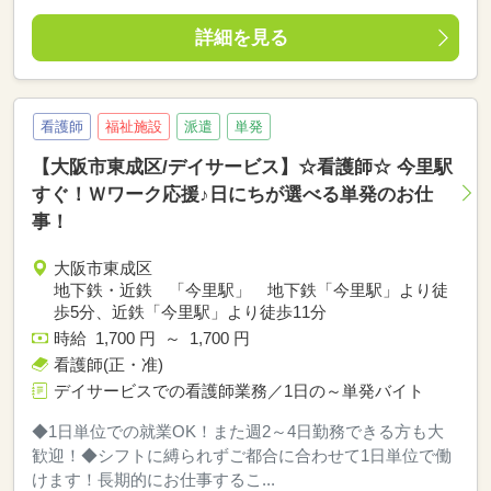
詳細を見る
看護師
福祉施設
派遣
単発
【大阪市東成区/デイサービス】☆看護師☆ 今里駅
すぐ！Ｗワーク応援♪日にちが選べる単発のお仕
事！
大阪市東成区
地下鉄・近鉄 「今里駅」 地下鉄「今里駅」より徒
歩5分、近鉄「今里駅」より徒歩11分
時給 1,700 円 ～ 1,700 円
看護師(正・准)
デイサービスでの看護師業務／1日の～単発バイト
◆1日単位での就業OK！また週2～4日勤務できる方も大
歓迎！◆シフトに縛られずご都合に合わせて1日単位で働
けます！長期的にお仕事するこ...