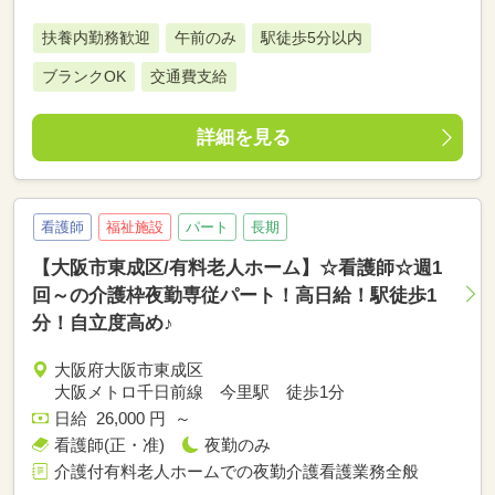
扶養内勤務歓迎
午前のみ
駅徒歩5分以内
ブランクOK
交通費支給
詳細を見る
看護師
福祉施設
パート
長期
【大阪市東成区/有料老人ホーム】☆看護師☆週1
回～の介護枠夜勤専従パート！高日給！駅徒歩1
分！自立度高め♪
大阪府大阪市東成区
大阪メトロ千日前線 今里駅 徒歩1分
日給 26,000 円 ～
看護師(正・准)
夜勤のみ
介護付有料老人ホームでの夜勤介護看護業務全般