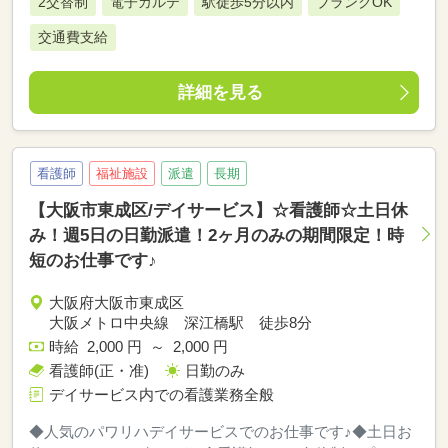
2交替制
電子カルテ
駅徒歩5分以内
ブランクOK
交通費支給
詳細を見る
看護師
福祉施設
派遣
長期
【大阪市東成区/デイサービス】☆看護師☆土日休
み！週5日の日勤派遣！2ヶ月のみの期間限定！時
短のお仕事です♪
大阪府大阪市東成区
大阪メトロ中央線 深江橋駅 徒歩8分
時給 2,000 円 ～ 2,000 円
看護師(正・准)
日勤のみ
デイサービス内での看護業務全般
◆人気のパワリハデイサービスでのお仕事です♪◆土日お