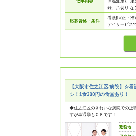
仕事内容
体温測定)、
録、爪切り な
看護師(正・准)
応募資格・条件
デイサービス
【大阪市住之江区/病院】☆
シ！1食300円の食堂あり！
◆住之江区のきれいな病院での正
すが車通勤もＯＫです！
勤務地