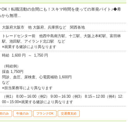
OK！転職活動の合間にも！スキマ時間を使っての単発バイト♪◆希
ら無理...
大阪府大阪市 他 大阪府、兵庫県など 関西各地
トレードセンター前 他西中島南方駅、十三駅、大阪上本町駅、富田林
駅、池田駅、アイランド北口駅 など
※就業する健診により異なります
時給 1,600 円 ～ 1,750 円
（時給例）
採血 1,750円
問診、血圧、尿検査、心電図補助 1,600円
など
※担当業務等により異なります
（例1） 8:00～16:00（例2） 9:00～16:30（例3） 8:15～12:00（例4）12:
00～15:00※就業する健診により異なります
前のみ
午後のみ
ブランクOK
交通費支給