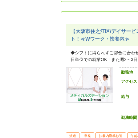
【大阪市住之江区/デイサービ
ト！≪Wワーク・扶養内≫
◆シフトに縛られずご都合に合わ
日単位での就業OK！また週2～3日勤
勤務地
アクセス
給与
勤務時間
派遣
単発
扶養内勤務歓迎
午前