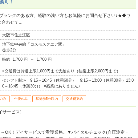
談可！
ブランクのある方、経験の浅い方もお気軽にお問合せ下さい♪★◆ワ
わせて...
大阪市住之江区
地下鉄中央線「コスモスクエア駅」
徒歩2分
時給 1,700 円 ～ 1,700 円
※交通費は片道上限1,000円まで支給あり（往復上限2,000円まで）
≪シフト制≫ 9:15～16:45（休憩60分） 9:15～13:00（休憩30分）13:0
0～16:45（休憩30分） ※残業はありません♪
のみ
午後のみ
駅徒歩5分以内
交通費支給
イサービス）
日～OK！デイサービスで看護業務。▼バイタルチェック(血圧測定・