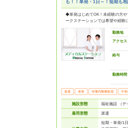
も！！単発・1日～！短期も相
◆単発はじめてOK！未経験の方や
ークステーションでは希望や経験に合
勤務地
アクセス
給与
勤務時間
派遣
単発
扶養内勤務歓迎
午前
施設形態
福祉施設 （デ
雇用形態
派遣
短期・単発/1