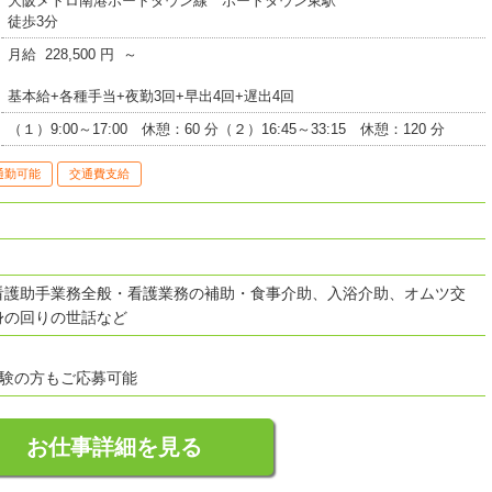
大阪メトロ南港ポートタウン線 ポートタウン東駅
徒歩3分
月給 228,500 円 ～
基本給+各種手当+夜勤3回+早出4回+遅出4回
（１）9:00～17:00 休憩：60 分（２）16:45～33:15 休憩：120 分
通勤可能
交通費支給
看護助手業務全般・看護業務の補助・食事介助、入浴介助、オムツ交
身の回りの世話など
経験の方もご応募可能
お仕事詳細を見る