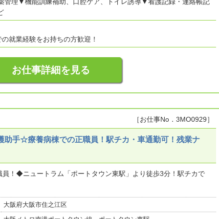
服薬管理▼機能訓練補助、口腔ケア、トイレ誘導▼看護記録・連絡帳記
ど
での就業経験をお持ちの方歓迎！
お仕事詳細を見る
［お仕事No．3MO0929］
看護助手☆療養病棟での正職員！駅チカ・車通勤可！残業ナ
職員！◆ニュートラム「ポートタウン東駅」より徒歩3分！駅チカで
大阪府大阪市住之江区