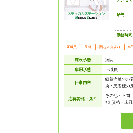
アクセス
給与
勤務時間
正職員
長期
駅徒歩5分以内
車
施設形態
病院
雇用形態
正職員
療養病棟での
仕事内容
換・患者様の
その他・不問
応募資格・条件
※無資格・未