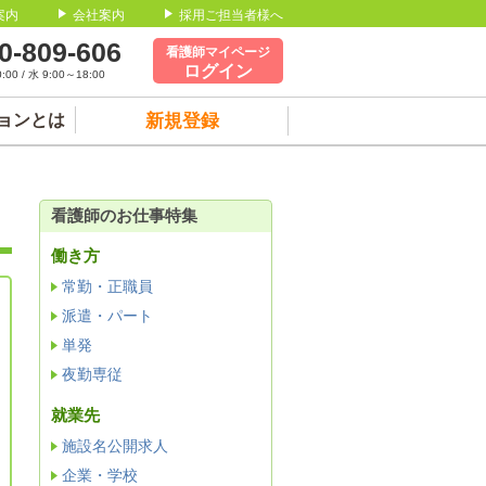
案内
会社案内
採用ご担当者様へ
0-809-606
看護師マイページ
ログイン
00 / 水 9:00～18:00
ョンとは
新規登録
看護師のお仕事特集
働き方
常勤・正職員
派遣・パート
単発
夜勤専従
就業先
施設名公開求人
企業・学校