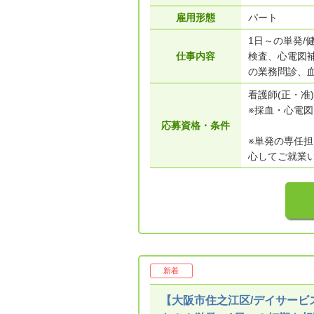
雇用形態
パート
1日～の単発
仕事内容
検査、心電図
の業務問診、
看護師(正・准)
※採血・心電
応募資格・条件
※単発の専任
心してご就業
新着
【大阪市住之江区/デイサービ