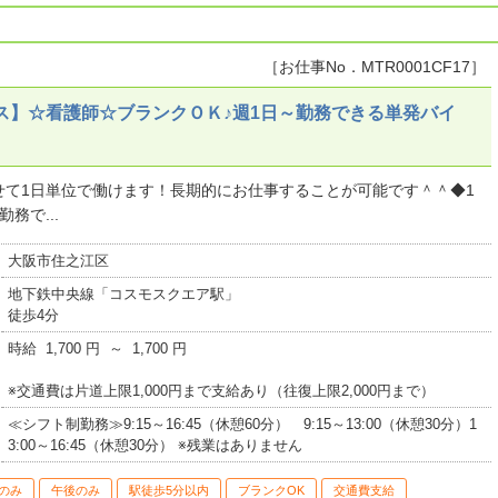
［お仕事No．MTR0001CF17］
ス】☆看護師☆ブランクＯＫ♪週1日～勤務できる単発バイ
せて1日単位で働けます！長期的にお仕事することが可能です＾＾◆1
務で...
大阪市住之江区
地下鉄中央線「コスモスクエア駅」
徒歩4分
時給 1,700 円 ～ 1,700 円
※交通費は片道上限1,000円まで支給あり（往復上限2,000円まで）
≪シフト制勤務≫9:15～16:45（休憩60分） 9:15～13:00（休憩30分）1
3:00～16:45（休憩30分） ※残業はありません
のみ
午後のみ
駅徒歩5分以内
ブランクOK
交通費支給