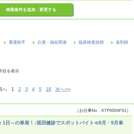
検索条件を追加・変更する
看護助手
介護・福祉関連
臨床検査技師
薬剤師
0件目を表示
前へ
1
2
3
4
5
18
次へ>>
［お仕事No．KTP0004F51］
 1日～の単発！♪巡回健診でスポットバイト≪8月・9月単