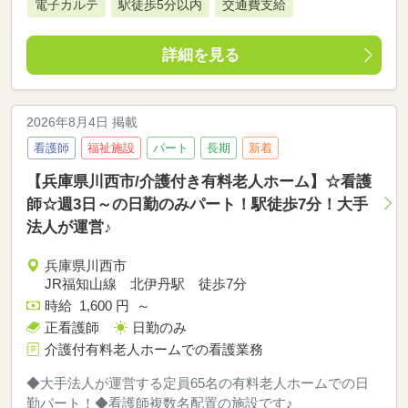
電子カルテ
駅徒歩5分以内
交通費支給
詳細を見る
2026年8月4日 掲載
看護師
福祉施設
パート
長期
新着
【兵庫県川西市/介護付き有料老人ホーム】☆看護
師☆週3日～の日勤のみパート！駅徒歩7分！大手
法人が運営♪
兵庫県川西市
JR福知山線 北伊丹駅 徒歩7分
時給 1,600 円 ～
正看護師
日勤のみ
介護付有料老人ホームでの看護業務
◆大手法人が運営する定員65名の有料老人ホームでの日
勤パート！◆看護師複数名配置の施設です♪