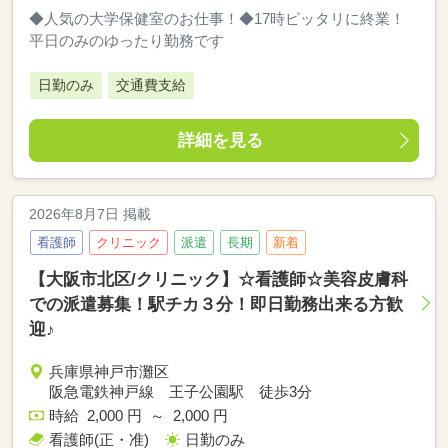
◆人気の大学保健室のお仕事！◆17時ピッタリに終業！
平日のみのゆったり勤務です
日勤のみ
交通費支給
詳細を見る
2026年8月7日 掲載
看護師
クリニック
派遣
長期
新着
【大阪市北区/クリニック】☆看護師☆美容皮膚科
での派遣募集！駅チカ３分！即日勤務出来る方歓
迎♪
兵庫県神戸市灘区
阪急電鉄神戸線 王子公園駅 徒歩3分
時給 2,000 円 ～ 2,000 円
看護師(正・准)
日勤のみ