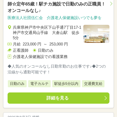
師☆定年65歳！駅チカ施設で日勤のみの正職員！
オンコールなし♪
医療法人社団伍仁会 介護老人保健施設いつでも夢を
兵庫県神戸市中央区下山手通7丁目17-1
神戸市交通局山手線 大倉山駅 徒歩
5分
月給 223,000 円 ～ 253,000 円
正看護師
日勤のみ
介護老人保健施設での看護業務
◆人気のオンコールなし日勤常勤のお仕事です♪◆2つの
沿線から通勤可能です！
日勤のみ
電子カルテ
駅徒歩5分以内
交通費支給
詳細を見る