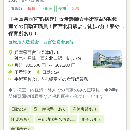
2026年8月7日 掲載
看護師
病院
正職員
長期
新着
【兵庫県西宮市/病院】☆看護師☆手術室&内視鏡
室での日勤正職員！西宮北口駅より徒歩7分！寮や
保育所あり！
医療法人敬愛会 西宮敬愛会病院
兵庫県西宮市深津町7-5
阪急神戸線 西宮北口駅 徒歩7分
月給 305,500 円 ～ 367,200 円
正看護師
日勤のみ
手術室および内視鏡室での看護師業務
◆手術室・内視鏡・外来での日勤のみの正職員！◆24時
間保育園や職員寮など福利厚生が充実しています！
日勤のみ
寮・住宅手当あり
産休実績あり
託児所あり
有給消化率70％以上
電子カルテ
交通費支給