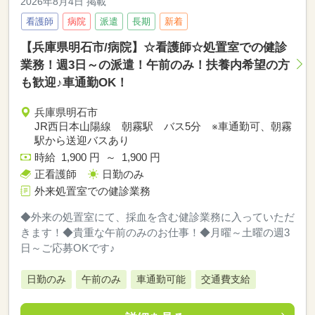
2026年8月4日 掲載
看護師
病院
派遣
長期
新着
【兵庫県明石市/病院】☆看護師☆処置室での健診
業務！週3日～の派遣！午前のみ！扶養内希望の方
も歓迎♪車通勤OK！
兵庫県明石市
JR西日本山陽線 朝霧駅 バス5分 ※車通勤可、朝霧
駅から送迎バスあり
時給 1,900 円 ～ 1,900 円
正看護師
日勤のみ
外来処置室での健診業務
◆外来の処置室にて、採血を含む健診業務に入っていただ
きます！◆貴重な午前のみのお仕事！◆月曜～土曜の週3
日～ご応募OKです♪
日勤のみ
午前のみ
車通勤可能
交通費支給