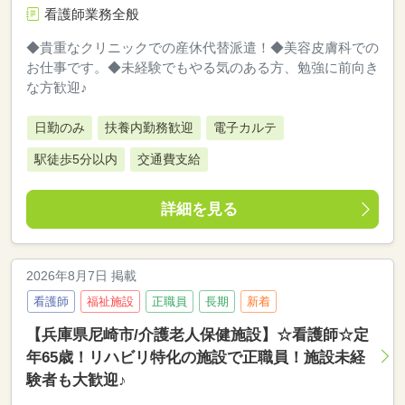
看護師業務全般
◆貴重なクリニックでの産休代替派遣！◆美容皮膚科での
お仕事です。◆未経験でもやる気のある方、勉強に前向き
な方歓迎♪
日勤のみ
扶養内勤務歓迎
電子カルテ
駅徒歩5分以内
交通費支給
詳細を見る
2026年8月7日 掲載
看護師
福祉施設
正職員
長期
新着
【兵庫県尼崎市/介護老人保健施設】☆看護師☆定
年65歳！リハビリ特化の施設で正職員！施設未経
験者も大歓迎♪