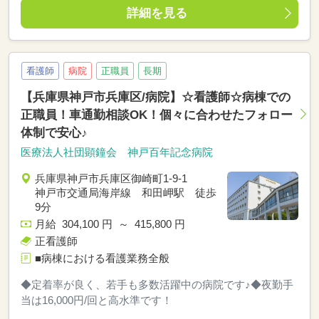
詳細を見る
看護師
病院
正職員
長期
【兵庫県神戸市兵庫区/病院】☆看護師☆病棟での
正職員！車通勤相談OK！個々に合わせたフォロー
体制で安心♪
医療法人社団顕鐘会 神戸百年記念病院
兵庫県神戸市兵庫区御崎町1-9-1
神戸市交通局海岸線 和田岬駅 徒歩
9分
月給 304,100 円 ～ 415,800 円
正看護師
■病棟における看護業務全般
◆定着率が良く、若手も多数活躍中の病院です♪◆夜勤手
当は16,000円/回と高水準です！