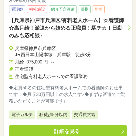
2026年8月6日 掲載
看護師
福祉施設
紹介予定派遣
長期
新着
【兵庫県神戸市兵庫区/有料老人ホーム】☆看護師
☆高月給！派遣から始める正職員！駅チカ！日勤
のみも応相談♪
兵庫県神戸市兵庫区
JR西日本山陽本線 兵庫駅 徒歩3分
月給 375,000 円 ～
正看護師
住宅型有料老人ホームでの看護業務
◆定員50名の住宅型有料老人ホームでの看護師のお仕事
です！◆月収30万円以上の求人です♪◆まずは派遣でご勤
務いただくことが可能です♪
電子カルテ
駅徒歩5分以内
交通費支給
詳細を見る