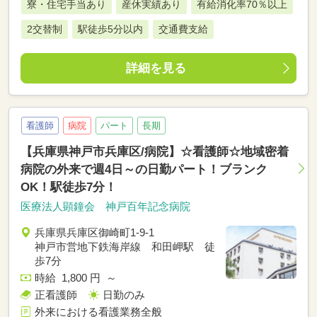
寮・住宅手当あり
産休実績あり
有給消化率70％以上
2交替制
駅徒歩5分以内
交通費支給
詳細を見る
看護師
病院
パート
長期
【兵庫県神戸市兵庫区/病院】☆看護師☆地域密着
病院の外来で週4日～の日勤パート！ブランク
OK！駅徒歩7分！
医療法人顕鐘会 神戸百年記念病院
兵庫県兵庫区御崎町1-9-1
神戸市営地下鉄海岸線 和田岬駅 徒
歩7分
時給 1,800 円 ～
正看護師
日勤のみ
外来における看護業務全般