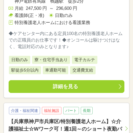
神戸電鉄有馬線 鵯越駅 徒歩2分
月給 247,500 円 ～ 296,600 円
看護師(正・准)
日勤のみ
特別養護老人ホームにおける看護業務
◆ケアセンター内にある定員100名の特別養護老人ホーム
での正職員のお仕事です！◆オンコールは駆けつけはな
く、電話対応のみとなります♪
日勤のみ
寮・住宅手当あり
電子カルテ
駅徒歩5分以内
車通勤可能
交通費支給
詳細を見る
介護・福祉関連
福祉施設
パート
長期
【兵庫県神戸市兵庫区/特別養護老人ホーム】☆介
護福祉士☆Wワーク可！週1回～のショート夜勤パ