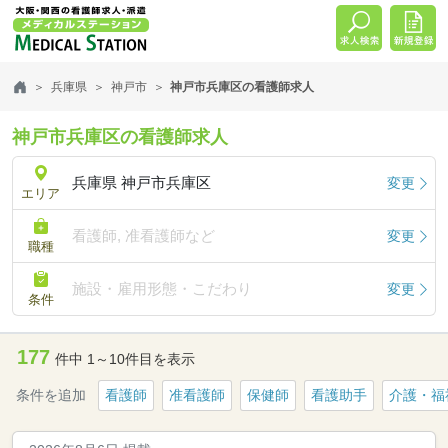
兵庫県
神戸市
神戸市兵庫区の看護師求人
神戸市兵庫区の看護師求人
兵庫県 神戸市兵庫区
変更
エリア
看護師, 准看護師など
変更
職種
施設・雇用形態・こだわり
変更
条件
177
件中 1～10件目を表示
条件を追加
看護師
准看護師
保健師
看護助手
介護・福