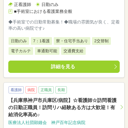
正看護師
日勤のみ
■手術室における看護業務全般
◆手術室での日勤常勤募集！◆職場の雰囲気が良く、定着
率の高い病院です♪
日勤のみ
7：1看護
寮・住宅手当あり
2交替制
電子カルテ
車通勤可能
交通費支給
詳細を見る
看護師
病院
正職員
長期
【兵庫県神戸市兵庫区/病院】☆看護師☆訪問看護
の日勤正職員！訪問リハ経験ある方は大歓迎！有
給消化率高め♪
医療法人社団顕鐘会 神戸百年記念病院