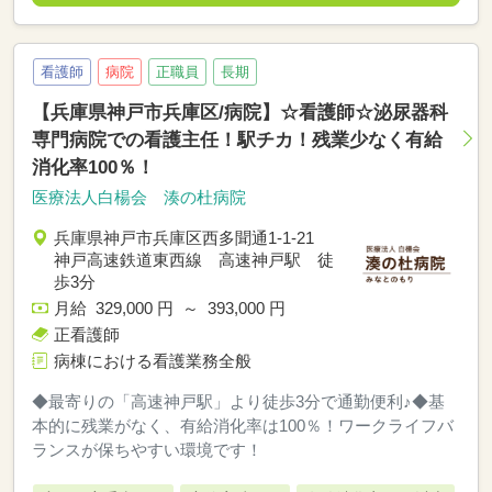
看護師
病院
正職員
長期
【兵庫県神戸市兵庫区/病院】☆看護師☆泌尿器科
専門病院での看護主任！駅チカ！残業少なく有給
消化率100％！
医療法人白楊会 湊の杜病院
兵庫県神戸市兵庫区西多聞通1-1-21
神戸高速鉄道東西線 高速神戸駅 徒
歩3分
月給 329,000 円 ～ 393,000 円
正看護師
病棟における看護業務全般
◆最寄りの「高速神戸駅」より徒歩3分で通勤便利♪◆基
本的に残業がなく、有給消化率は100％！ワークライフバ
ランスが保ちやすい環境です！