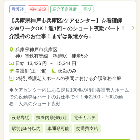
看護師
福祉施設
紹介予定派遣
長期
【兵庫県神戸市兵庫区/ケアセンター】☆看護師
☆WワークOK！週1回～のショート夜勤パート！
介護枠のお仕事！まずは派遣から♪
兵庫県神戸市兵庫区
神戸電鉄有馬線 鵯越駅 徒歩5分
日給 13,426 円 ～ 15,344 円
看護師(正・准)
夜勤のみ
○特別養護老人ホームの夜間における介護業務全般
◆ケアセンター内にある定員100名の特別養護老人ホーム
での夜勤専従パートのお仕事です！◆22:00～7:00の勤
務！人気のショート夜勤...
夜勤専従
扶養内勤務歓迎
電子カルテ
駅徒歩5分以内
車通勤可能
交通費支給