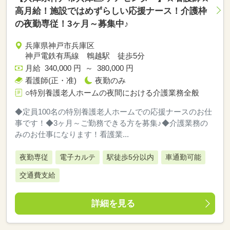
高月給！施設ではめずらしい応援ナース！介護枠
の夜勤専従！3ヶ月～募集中♪
兵庫県神戸市兵庫区
神戸電鉄有馬線 鵯越駅 徒歩5分
月給 340,000 円 ～ 380,000 円
看護師(正・准)
夜勤のみ
○特別養護老人ホームの夜間における介護業務全般
◆定員100名の特別養護老人ホームでの応援ナースのお仕
事です！◆3ヶ月～ご勤務できる方を募集♪◆介護業務の
みのお仕事になります！看護業...
夜勤専従
電子カルテ
駅徒歩5分以内
車通勤可能
交通費支給
詳細を見る