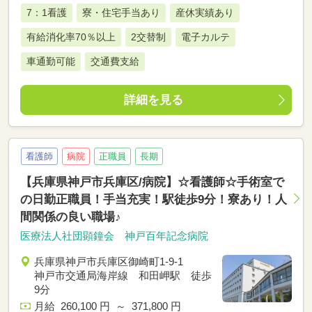
7：1看護
寮・住宅手当あり
産休実績あり
有給消化率70％以上
2交替制
電子カルテ
車通勤可能
交通費支給
詳細を見る
看護師
病院
正職員
長期
【兵庫県神戸市兵庫区/病院】☆看護師☆手術室で
の日勤正職員！手当充実！駅徒歩9分！寮あり！人
間関係の良い職場♪
医療法人社団顕鐘会 神戸百年記念病院
兵庫県神戸市兵庫区御崎町1-9-1
神戸市交通局海岸線 和田岬駅 徒歩
9分
月給 260,100 円 ～ 371,800 円