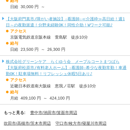
給与
日給 30,000 円 ～
【大阪府門真市/障がい者施設】☆看護師☆≪介護枠≫高日給！週1
日～の夜勤派遣！分野未経験OK！同性介助！Wワーク可能♪
アクセス
京阪電気鉄道京阪本線 萱島駅 徒歩10分
給与
日給 23,500 円 ～ 26,300 円
株式会社グリーンケア らくゆう会 メープルコートまつばら
【大阪府松原市/有料老人ホーム】☆看護師☆希少な夜勤常勤！車通
勤OK！駐車場無料！リフレッシュ休暇5日あり♪
アクセス
近畿日本鉄道南大阪線 恵我ノ荘駅 徒歩10分
給与
月給 409,100 円 ～ 424,100 円
もっと見る:
豊中市/池田市/箕面市周辺
吹田市/高槻市/茨木市周辺
守口市/枚方市/寝屋川市周辺