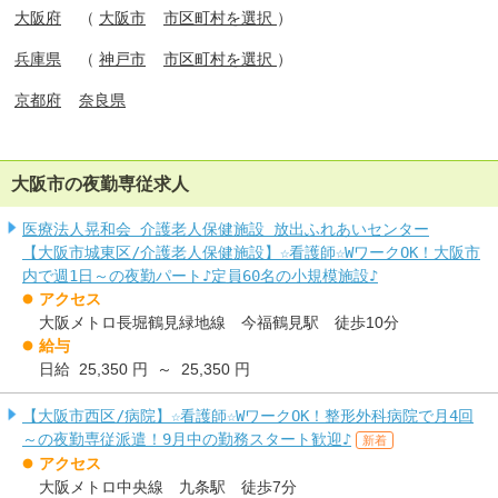
大阪府
（
大阪市
市区町村を選択
）
兵庫県
（
神戸市
市区町村を選択
）
京都府
奈良県
大阪市の夜勤専従求人
医療法人晃和会 介護老人保健施設 放出ふれあいセンター
【大阪市城東区/介護老人保健施設】☆看護師☆WワークOK！大阪市
内で週1日～の夜勤パート♪定員60名の小規模施設♪
アクセス
大阪メトロ長堀鶴見緑地線 今福鶴見駅 徒歩10分
給与
日給 25,350 円 ～ 25,350 円
【大阪市西区/病院】☆看護師☆WワークOK！整形外科病院で月4回
～の夜勤専従派遣！9月中の勤務スタート歓迎♪
新着
アクセス
大阪メトロ中央線 九条駅 徒歩7分