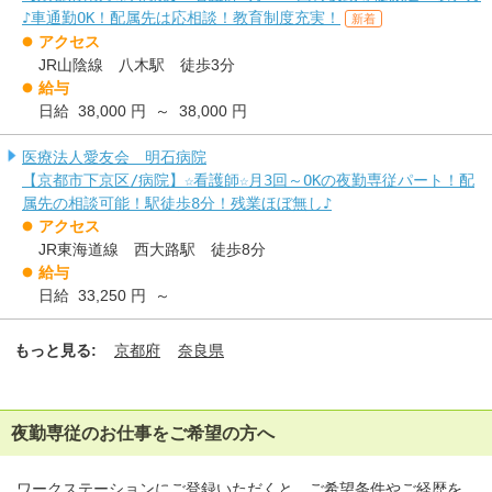
♪車通勤OK！配属先は応相談！教育制度充実！
新着
アクセス
JR山陰線 八木駅 徒歩3分
給与
日給 38,000 円 ～ 38,000 円
医療法人愛友会 明石病院
【京都市下京区/病院】☆看護師☆月3回～OKの夜勤専従パート！配
属先の相談可能！駅徒歩8分！残業ほぼ無し♪
アクセス
JR東海道線 西大路駅 徒歩8分
給与
日給 33,250 円 ～
もっと見る:
京都府
奈良県
夜勤専従のお仕事をご希望の方へ
ワークステーションにご登録いただくと、ご希望条件やご経歴を