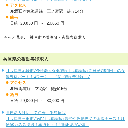
アクセス
JR西日本東海道線 三ノ宮駅 徒歩14分
給与
日給 29,850 円 ～ 29,850 円
もっと見る:
神戸市の看護師・夜勤専従求人
兵庫県の夜勤専従求人
【兵庫県尼崎市/介護老人保健施設】☆看護師☆高日給♪週1回～の夜
勤専従パート！Wワーク可！福祉施設未経験可♪
アクセス
JR東海道線 立花駅 徒歩15分
給与
日給 29,000 円 ～ 30,000 円
医療法人社団 尚仁会 平島病院
【兵庫県三田市/病院】☆看護師☆希少な夜勤専従の応援ナース！月
給50万の高待遇！車通勤可！24h託児所完備！