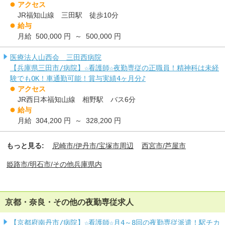
アクセス
JR福知山線 三田駅 徒歩10分
給与
月給 500,000 円 ～ 500,000 円
医療法人山西会 三田西病院
【兵庫県三田市/病院】☆看護師☆夜勤専従の正職員！精神科は未経
験でもOK！車通勤可能！賞与実績4ヶ月分♪
アクセス
JR西日本福知山線 相野駅 バス6分
給与
月給 304,200 円 ～ 328,200 円
もっと見る:
尼崎市/伊丹市/宝塚市周辺
西宮市/芦屋市
姫路市/明石市/その他兵庫県内
京都・奈良・その他の夜勤専従求人
【京都府南丹市/病院】☆看護師☆月4～8回の夜勤専従派遣！駅チカ