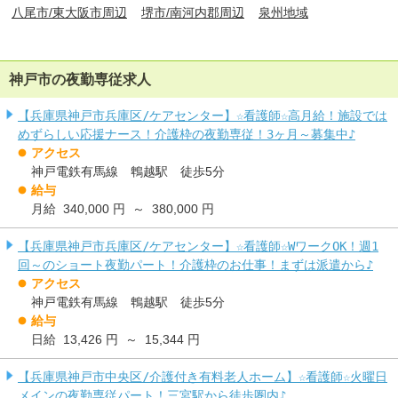
八尾市/東大阪市周辺
堺市/南河内郡周辺
泉州地域
神戸市の夜勤専従求人
【兵庫県神戸市兵庫区/ケアセンター】☆看護師☆高月給！施設では
めずらしい応援ナース！介護枠の夜勤専従！3ヶ月～募集中♪
アクセス
神戸電鉄有馬線 鵯越駅 徒歩5分
給与
月給 340,000 円 ～ 380,000 円
【兵庫県神戸市兵庫区/ケアセンター】☆看護師☆WワークOK！週1
回～のショート夜勤パート！介護枠のお仕事！まずは派遣から♪
アクセス
神戸電鉄有馬線 鵯越駅 徒歩5分
給与
日給 13,426 円 ～ 15,344 円
【兵庫県神戸市中央区/介護付き有料老人ホーム】☆看護師☆火曜日
メインの夜勤専従パート！三宮駅から徒歩圏内♪