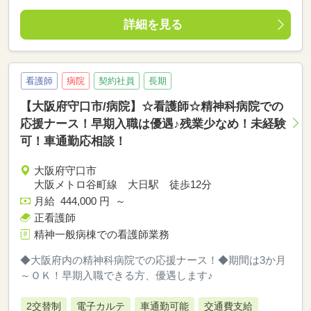
詳細を見る
看護師
病院
契約社員
長期
【大阪府守口市/病院】☆看護師☆精神科病院での
応援ナース！早期入職は優遇♪残業少なめ！未経験
可！車通勤応相談！
大阪府守口市
大阪メトロ谷町線 大日駅 徒歩12分
月給 444,000 円 ～
正看護師
精神一般病棟での看護師業務
◆大阪府内の精神科病院での応援ナース！◆期間は3か月
～ＯＫ！早期入職できる方、優遇します♪
2交替制
電子カルテ
車通勤可能
交通費支給