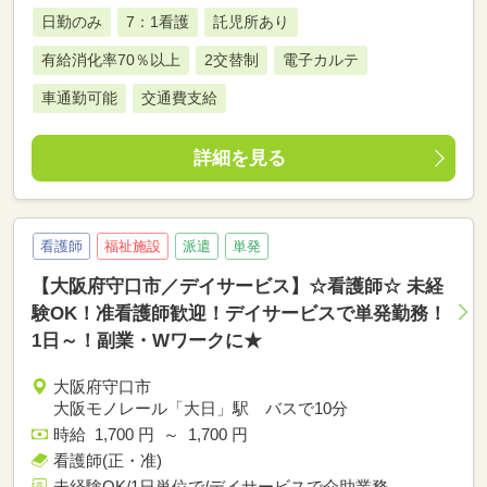
日勤のみ
7：1看護
託児所あり
有給消化率70％以上
2交替制
電子カルテ
車通勤可能
交通費支給
詳細を見る
看護師
福祉施設
派遣
単発
【大阪府守口市／デイサービス】☆看護師☆ 未経
験OK！准看護師歓迎！デイサービスで単発勤務！
1日～！副業・Wワークに★
大阪府守口市
大阪モノレール「大日」駅 バスで10分
時給 1,700 円 ～ 1,700 円
看護師(正・准)
未経験OK/1日単位で/デイサービスで介助業務。