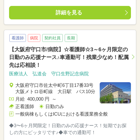
詳細を見る
看護師
病院
契約社員
長期
【大阪府守口市/病院】☆看護師☆3～6ヶ月限定の
日勤のみ応援ナース♪車通勤可！残業少なめ！配属
先は応相談！
医療法人 弘道会 守口生野記念病院
大阪府守口市佐太中町6丁目17番33号
大阪メトロ谷町線 大日駅 バス10分
月給 400,000 円 ～
正看護師
日勤のみ
一般病棟もしくはICUにおける看護業務全般
◆3〜6ヶ月間限定！日勤のみの応援ナース！短期でお探
しの方にピッタリです♪◆車での通勤可！