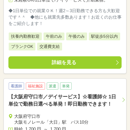
◆1日単位での就業ＯＫ！週2～3日勤務できる方も大歓迎
です＾＾ ◆他にも就業先多数あります！お近くのお仕事
をご紹介します！
扶養内勤務歓迎
午前のみ
午後のみ
駅徒歩5分以内
ブランクOK
交通費支給
詳細を見る
看護師
福祉施設
派遣
単発
【大阪府守口市／デイサービス】☆看護師☆ 1日
単位で勤務日選べる単発！即日勤務できます！
大阪府守口市
大阪モノレール「大日」駅 バス10分
時給 1,700 円 ～ 1,700 円