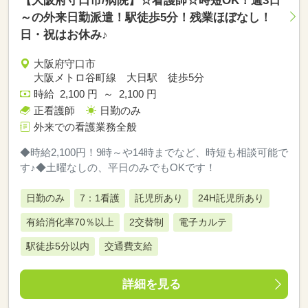
【大阪府守口市/病院】☆看護師☆時短OK！週3日
～の外来日勤派遣！駅徒歩5分！残業ほぼなし！
日・祝はお休み♪
大阪府守口市
大阪メトロ谷町線 大日駅 徒歩5分
時給 2,100 円 ～ 2,100 円
正看護師
日勤のみ
外来での看護業務全般
◆時給2,100円！9時～や14時までなど、時短も相談可能で
す♪◆土曜なしの、平日のみでもOKです！
日勤のみ
7：1看護
託児所あり
24H託児所あり
有給消化率70％以上
2交替制
電子カルテ
駅徒歩5分以内
交通費支給
詳細を見る