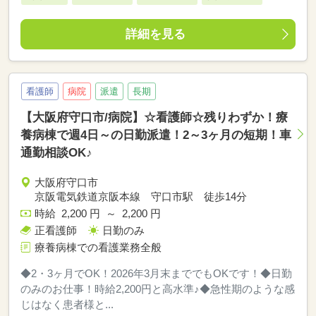
詳細を見る
看護師
病院
派遣
長期
【大阪府守口市/病院】☆看護師☆残りわずか！療
養病棟で週4日～の日勤派遣！2～3ヶ月の短期！車
通勤相談OK♪
大阪府守口市
京阪電気鉄道京阪本線 守口市駅 徒歩14分
時給 2,200 円 ～ 2,200 円
正看護師
日勤のみ
療養病棟での看護業務全般
◆2・3ヶ月でOK！2026年3月末まででもOKです！◆日勤
のみのお仕事！時給2,200円と高水準♪◆急性期のような感
じはなく患者様と...