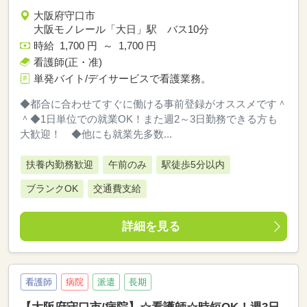
大阪府守口市
大阪モノレール「大日」駅 バス10分
時給 1,700 円 ～ 1,700 円
看護師(正・准)
単発バイト/デイサービスで看護業務。
◆都合に合わせてすぐに働ける事前登録がオススメです＾
＾◆1日単位での就業OK！また週2～3日勤務できる方も
大歓迎！ ◆他にも就業先多数...
扶養内勤務歓迎
午前のみ
駅徒歩5分以内
ブランクOK
交通費支給
詳細を見る
看護師
病院
派遣
長期