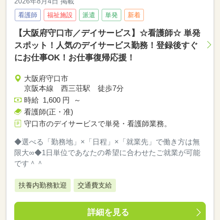
2026年8月4日 掲載
看護師
福祉施設
派遣
単発
新着
【大阪府守口市／デイサービス】☆看護師☆ 単発
スポット！人気のデイサービス勤務！登録後すぐ
にお仕事OK！お仕事復帰応援！
大阪府守口市
京阪本線 西三荘駅 徒歩7分
時給 1,600 円 ～
看護師(正・准)
守口市のデイサービスで単発・看護師業務。
◆選べる「勤務地」×「日程」×「就業先」で働き方は無
限大∞◆1日単位であなたの希望に合わせたご就業が可能
です＾＾
扶養内勤務歓迎
交通費支給
詳細を見る