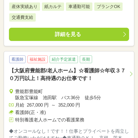
産休実績あり
紙カルテ
車通勤可能
ブランクOK
交通費支給
詳細を見る
看護師
福祉施設
紹介予定派遣
長期
【大阪府豊能郡/老人ホーム】☆看護師☆年収３７
０万円以上！高待遇のお仕事です！
豊能郡豊能町
阪急宝塚線 池田駅 バス36分 徒歩5分
月給 267,000 円 ～ 352,000 円
看護師(正・准)
特別養護老人ホームでの看護業務
◆オンコールなし！です！！仕事とプライベートを両立し
てご勤務いただけますね♪◆車通勤ＯＫ！ 高槻、茨木、