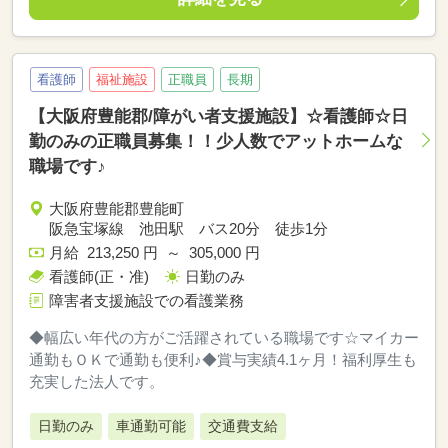
看護師
福祉施設
正職員
長期
【大阪府豊能郡/障がい者支援施設】☆看護師☆日
勤のみの正職員募集！！少人数でアットホームな
職場です♪
大阪府豊能郡豊能町
阪急宝塚線 池田駅 バス20分 徒歩1分
月給 213,250 円 ～ 305,000 円
看護師(正・准)
日勤のみ
障害者支援施設での看護業務
◆幅広い年代の方がご活躍されている職場です☆マイカー
通勤もＯＫで通勤も便利♪◆賞与実績4.1ヶ月！福利厚生も
充実した法人です。
日勤のみ
車通勤可能
交通費支給