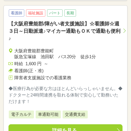
看護師
福祉施設
パート
長期
【大阪府豊能郡/障がい者支援施設】☆看護師☆週
３日～日勤派遣♪マイカー通勤もＯＫで通勤も便利
♪
大阪府豊能郡豊能町
阪急宝塚線 池田駅 バス20分 徒歩1分
時給 1,600 円 ～
看護師(正・准)
障害者支援施設での看護業務
◆医療行為が必要な方はほとんどいらっしゃいません。◆
ドクターと24時間連携を取れる体制で安心して勤務いた
だけます！
電子カルテ
車通勤可能
交通費支給
詳細を見る