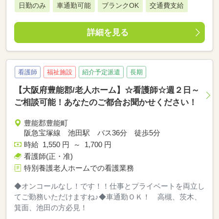
日勤のみ
車通勤可能
ブランクOK
交通費支給
詳細を見る
看護師
福祉施設
紹介予定派遣
長期
【大阪府豊能郡/老人ホーム】☆看護師☆週２日～
ご相談可能！あなたのご都合お聞かせください！
豊能郡豊能町
阪急宝塚線 池田駅 バス36分 徒歩5分
時給 1,550 円 ～ 1,700 円
看護師(正・准)
特別養護老人ホームでの看護業務
◆オンコールなし！です！！仕事とプライベートを両立し
てご勤務いただけますね♪◆車通勤ＯＫ！ 高槻、茨木、
箕面、池田の方必見！