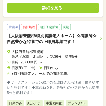
詳細を見る
看護師
福祉施設
紹介予定派遣
長期
【大阪府豊能郡/特別養護老人ホーム】☆看護師☆
自然豊かな特養での正職員募集です！
大阪府豊能郡豊能町
阪急宝塚線 池田駅 バス36分 徒歩5分
月給 267,000 円 ～
看護師(正・准)
日勤のみ
●特別養護老人ホームでの看護業務。
◆ワークステーション紹介の看護師さんも活躍！働きやす
いと評判です！◆車通勤ＯＫ、最寄りのバス停からも徒歩
5分と便利です！
日勤のみ
紙カルテ
車通勤可能
ブランクOK