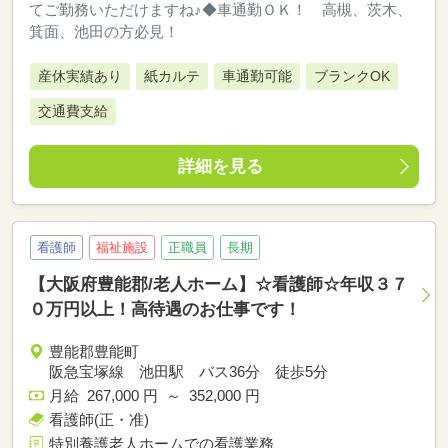
てご勤務いただけますね♪◆車通勤ＯＫ！ 高槻、茨木、
箕面、池田の方必見！
産休実績あり
紙カルテ
車通勤可能
ブランクOK
交通費支給
詳細を見る
看護師
福祉施設
正職員
長期
【大阪府豊能郡/老人ホーム】☆看護師☆年収３７
０万円以上！高待遇のお仕事です！
豊能郡豊能町
阪急宝塚線 池田駅 バス36分 徒歩5分
月給 267,000 円 ～ 352,000 円
看護師(正・准)
特別養護老人ホームでの看護業務