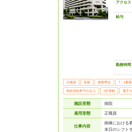
アクセス
給与
勤務時間
正職員
長期
夜勤専従
7：1看護
有給消化率70％以上
2交替制
電子
施設形態
病院
雇用形態
正職員
病棟における
仕事内容
末日のシフト