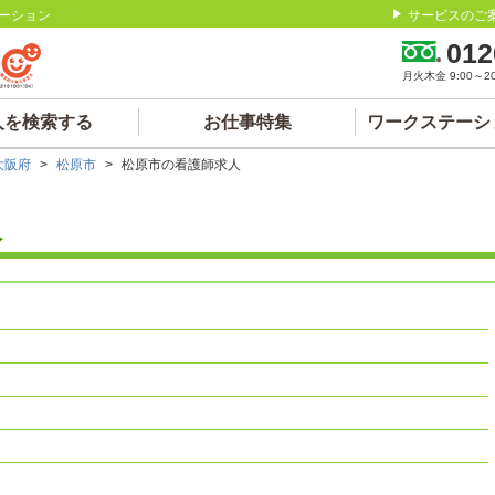
ーション
サービスのご
012
月火木金 9:00～20:
人を検索する
お仕事特集
ワークステーシ
大阪府
>
松原市
>
松原市の看護師求人
人