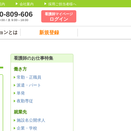
案内
会社案内
採用ご担当者様へ
0-809-606
看護師マイページ
ログイン
00 / 水 9:00～18:00
ョンとは
新規登録
看護師のお仕事特集
働き方
常勤・正職員
派遣・パート
単発
夜勤専従
就業先
施設名公開求人
企業・学校