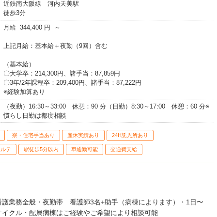
近鉄南大阪線 河内天美駅
徒歩3分
月給 344,400 円 ～
上記月給：基本給＋夜勤（9回）含む
（基本給）
〇大学卒：214,300円、諸手当：87,859円
〇3年/2年課程卒：209,400円、諸手当：87,222円
※経験加算あり
（夜勤）16:30～33:00 休憩：90 分（日勤）8:30～17:00 休憩：60 分※
慣らし日勤は都度相談
寮・住宅手当あり
産休実績あり
24H託児所あり
カルテ
駅徒歩5分以内
車通勤可能
交通費支給
看護業務全般・夜勤帯 看護師3名+助手（病棟によります）・1日〜
サイクル・配属病棟はご経験やご希望により相談可能