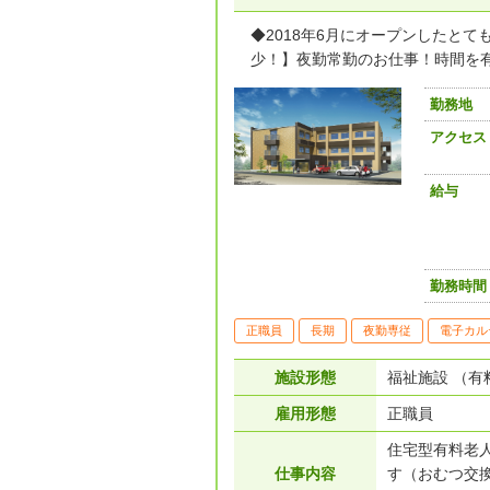
◆2018年6月にオープンしたと
少！】夜勤常勤のお仕事！時間を有効
勤務地
アクセス
給与
勤務時間
正職員
長期
夜勤専従
電子カル
施設形態
福祉施設 （有
雇用形態
正職員
住宅型有料老
仕事内容
す（おむつ交