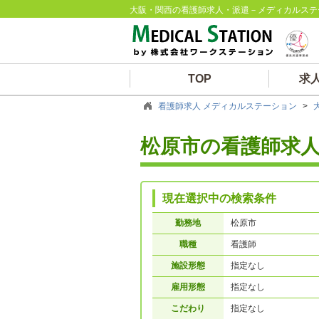
大阪・関西の看護師求人・派遣－メディカルステ
TOP
求
看護師求人 メディカルステーション
>
松原市の看護師求
現在選択中の検索条件
勤務地
松原市
職種
看護師
施設形態
指定なし
雇用形態
指定なし
こだわり
指定なし