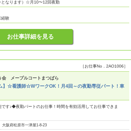
となります）☆月10〜12回夜勤
床経験
お仕事詳細を見る
［お仕事No．2AO1006］
う会 メープルコートまつばら
ム】☆看護師☆WワークOK！月4回～の夜勤専従パート！車
能です♪◆夜勤パートのお仕事！時間を有効活用してお仕事できま
大阪府松原市一津屋1-8-23