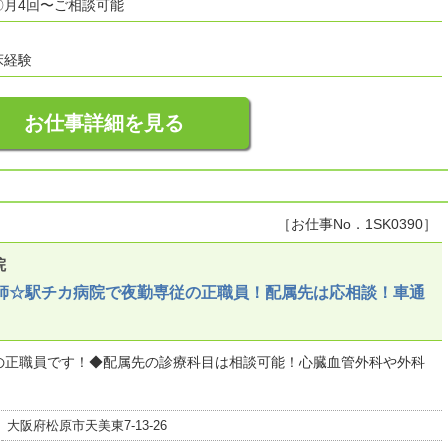
〇月4回〜ご相談可能
床経験
お仕事詳細を見る
［お仕事No．1SK0390］
院
護師☆駅チカ病院で夜勤専従の正職員！配属先は応相談！車通
の正職員です！◆配属先の診療科目は相談可能！心臓血管外科や外科
大阪府松原市天美東7-13-26