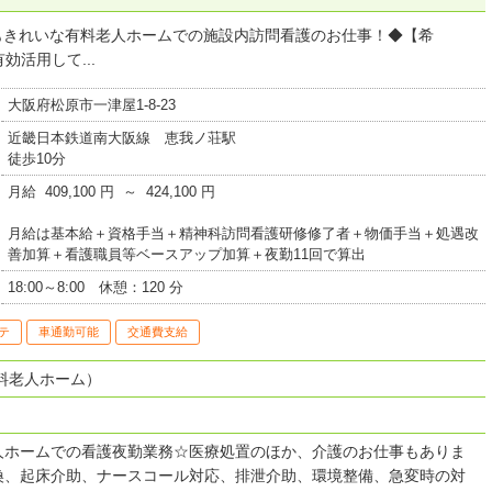
てもきれいな有料老人ホームでの施設内訪問看護のお仕事！◆【希
活用して...
大阪府松原市一津屋1-8-23
近畿日本鉄道南大阪線 恵我ノ荘駅
徒歩10分
月給 409,100 円 ～ 424,100 円
月給は基本給＋資格手当＋精神科訪問看護研修修了者＋物価手当＋処遇改
善加算＋看護職員等ベースアップ加算＋夜勤11回で算出
18:00～8:00 休憩：120 分
テ
車通勤可能
交通費支給
料老人ホーム）
人ホームでの看護夜勤業務☆医療処置のほか、介護のお仕事もありま
換、起床介助、ナースコール対応、排泄介助、環境整備、急変時の対