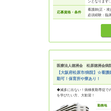
ンとなります
看護師(正・准)
応募資格・条件
必須経験：臨
医療法人徳洲会 松原徳洲会病
【大阪府松原市/病院】☆看
勤可！保育所や寮あり！
◆滅多に出ない！病棟夜勤専従で
を学びたい方、大歓迎！
勤務地