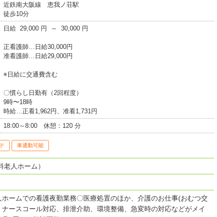
近鉄南大阪線 恵我ノ荘駅
徒歩10分
日給 29,000 円 ～ 30,000 円
正看護師…日給30,000円
准看護師…日給29,000円
※日給に交通費含む
〇慣らし日勤有（2回程度）
9時〜18時
時給…正看1,962円、准看1,731円
18:00～8:00 休憩：120 分
テ
車通勤可能
料老人ホーム）
人ホームでの看護夜勤業務〇医療処置のほか、介護のお仕事(おむつ交
、ナースコール対応、排泄介助、環境整備、急変時の対応などがメイ