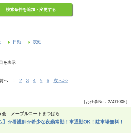
検索条件を追加・変更する
遣
日勤
夜勤
件目を表示
<前へ
1
2
3
4
5
6
次へ>>
［お仕事No．2AO1005］
う会 メープルコートまつばら
ム】☆看護師☆希少な夜勤常勤！車通勤OK！駐車場無料！