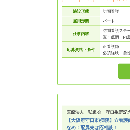
施設形態
訪問看護
雇用形態
パート
訪問看護ステ
仕事内容
置・点滴・内
正看護師
応募資格・条件
必須経験：急
医療法人 弘道会 守口生野記
【大阪府守口市/病院】☆看護
なめ！配属先は応相談！