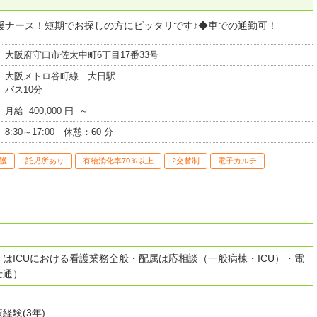
援ナース！短期でお探しの方にピッタリです♪◆車での通勤可！
大阪府守口市佐太中町6丁目17番33号
大阪メトロ谷町線 大日駅
バス10分
月給 400,000 円 ～
8:30～17:00 休憩：60 分
看護
託児所あり
有給消化率70％以上
2交替制
電子カルテ
はICUにおける看護業務全般・配属は応相談（一般病棟・ICU）・電
士通）
経験(3年)