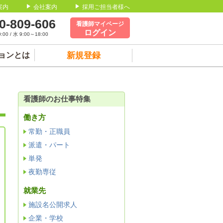
案内
会社案内
採用ご担当者様へ
0-809-606
看護師マイページ
ログイン
00 / 水 9:00～18:00
ョンとは
新規登録
看護師のお仕事特集
働き方
常勤・正職員
派遣・パート
単発
夜勤専従
就業先
施設名公開求人
企業・学校