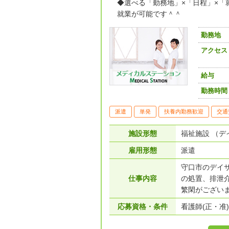
◆選べる「勤務地」×「日程」×「
就業が可能です＾＾
勤務地
アクセス
給与
勤務時間
派遣
単発
扶養内勤務歓迎
交通
施設形態
福祉施設 （デ
雇用形態
派遣
守口市のデイ
仕事内容
の処置、排泄
繁閑がございま
応募資格・条件
看護師(正・准)