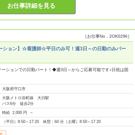
お仕事詳細を見る
［お仕事No．2OK0296］
ーション】☆看護師☆平日のみ可！週3日～の日勤のみパー
テーションでの日勤パート！◆週3日～からご応募可能です♪日祝は固
大阪府守口市
大阪メトロ谷町線 大日駅
バス6分 徒歩2分
時給 2,000 円 ～
（平日）8:50～17:20 休憩：60 分（土曜）8:50～17:20
給