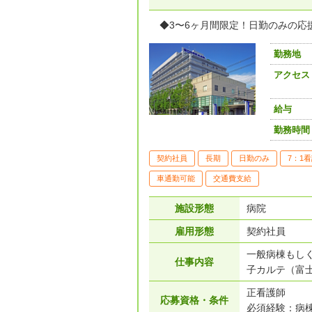
◆3〜6ヶ月間限定！日勤のみの応
勤務地
アクセス
給与
勤務時間
契約社員
長期
日勤のみ
7：1
車通勤可能
交通費支給
施設形態
病院
雇用形態
契約社員
一般病棟もしく
仕事内容
子カルテ（富
正看護師
応募資格・条件
必須経験：病棟