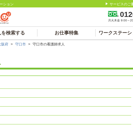
ーション
サービスのご
012
月火木金 9:00～20:
人を検索する
お仕事特集
ワークステーシ
大阪府
>
守口市
>
守口市の看護師求人
人