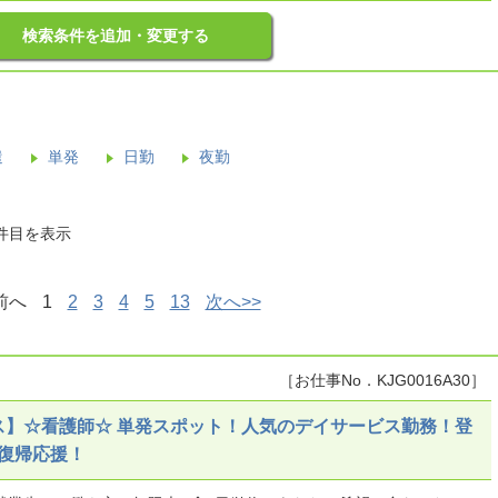
検索条件を追加・変更する
遣
単発
日勤
夜勤
0件目を表示
前へ
1
2
3
4
5
13
次へ>>
［お仕事No．KJG0016A30］
ス】☆看護師☆ 単発スポット！人気のデイサービス勤務！登
復帰応援！