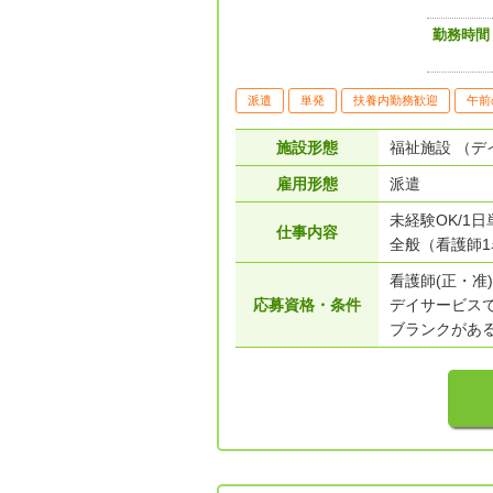
勤務時間
派遣
単発
扶養内勤務歓迎
午前
施設形態
福祉施設 （デ
雇用形態
派遣
未経験OK/1
仕事内容
全般（看護師
看護師(正・准)
応募資格・条件
デイサービス
ブランクがあ