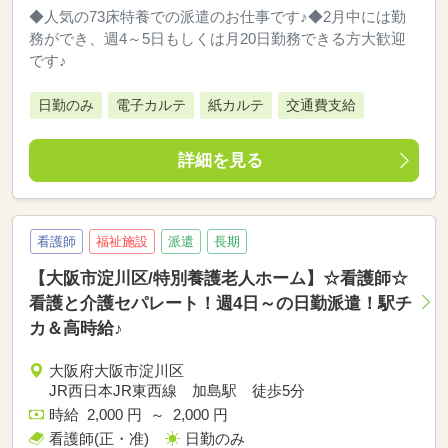
◆人気の73床特養での派遣のお仕事です♪◆2月中には勤
務ができ、週4～5日もしくは月20日勤務できる方大歓迎
です♪
日勤のみ
電子カルテ
紙カルテ
交通費支給
詳細を見る
看護師
福祉施設
派遣
長期
【大阪市淀川区/特別養護老人ホーム】☆看護師☆
看護と介護セパレート！週4日～の日勤派遣！駅チ
カ＆高時給♪
大阪府大阪市淀川区
JR西日本JR東西線 加島駅 徒歩5分
時給 2,000 円 ～ 2,000 円
看護師(正・准)
日勤のみ