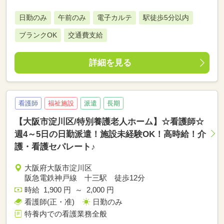
日勤のみ
午前のみ
電子カルテ
駅徒歩5分以内
ブランクOK
交通費支給
詳細を見る
看護師
福祉施設
派遣
長期
【大阪市淀川区/特別養護老人ホーム】☆看護師☆
週4～5日の日勤派遣！施設未経験OK！高時給！介
護・看護セパレート♪
大阪府大阪市淀川区
阪急電鉄神戸線 十三駅 徒歩12分
時給 1,900 円 ～ 2,000 円
看護師(正・准)
日勤のみ
特養内での看護業務全般