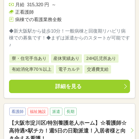
月給 315,320 円 ～
正看護師
病棟での看護業務全般
◆新大阪駅から徒歩10分！一般病棟と回復期リハビリ病
棟での募集です！◆まずは派遣からのスタートが可能です
♪
寮・住宅手当あり
産休実績あり
24H託児所あり
有給消化率70％以上
電子カルテ
交通費支給
詳細を見る
看護師
福祉施設
派遣
長期
【大阪市淀川区/特別養護老人ホーム】☆看護師☆
高待遇×駅チカ！週5日の日勤派遣！入居者様と向
き合える看護！