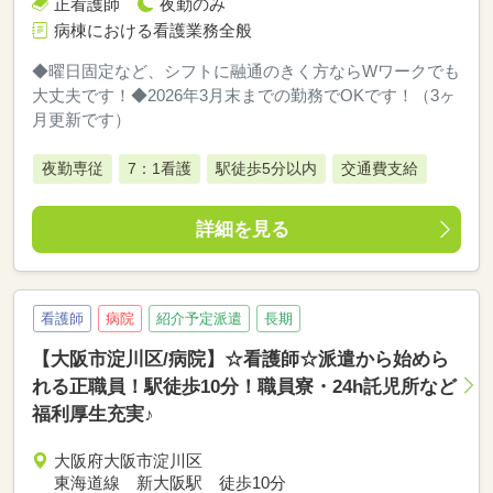
正看護師
夜勤のみ
病棟における看護業務全般
◆曜日固定など、シフトに融通のきく方ならWワークでも
大丈夫です！◆2026年3月末までの勤務でOKです！（3ヶ
月更新です）
夜勤専従
7：1看護
駅徒歩5分以内
交通費支給
詳細を見る
看護師
病院
紹介予定派遣
長期
【大阪市淀川区/病院】☆看護師☆派遣から始めら
れる正職員！駅徒歩10分！職員寮・24h託児所など
福利厚生充実♪
大阪府大阪市淀川区
東海道線 新大阪駅 徒歩10分