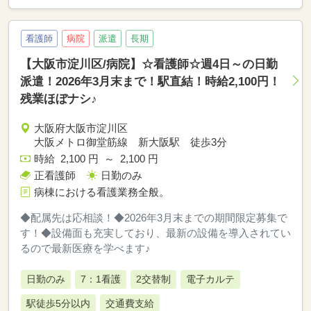
看護師
病院
派遣
長期
【大阪市淀川区/病院】☆看護師☆週4日～の日勤
派遣！2026年3月末まで！駅直結！時給2,100円！
残業ほぼナシ♪
大阪府大阪市淀川区
大阪メトロ御堂筋線 新大阪駅 徒歩3分
時給 2,100 円 ～ 2,100 円
正看護師
日勤のみ
病棟における看護業務全般。
◆配属先は応相談！◆2026年3月末までの期間限定募集で
す！◆設備面も充実しており、最新の設備を導入されてい
るので最新医療を学べます♪
日勤のみ
7：1看護
2交替制
電子カルテ
駅徒歩5分以内
交通費支給