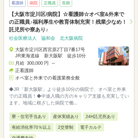
看護師
病院
正職員
長期
【大阪市淀川区/病院】☆看護師☆オペ室&外来で
の正職員♪福利厚生や教育体制充実！残業少なめ！
託児所や寮あり♪
社会医療法人 協和会 北大阪病院
大阪市淀川区西宮原2丁目7番17号
JR東海道線 新大阪駅 徒歩10分
月給 300,000 円 ～
正看護師
オペ室と外来での看護業務全般
◆JR「新大阪駅」より徒歩10分の病院で、オペ室と外来
での正職員！◆中途入職の方のキャリア支援も充実してい
ます。地域に根ざした病院で働...
寮・住宅手当あり
産休実績あり
24H託児所あり
有給消化率70％以上
2交替制
電子カルテ