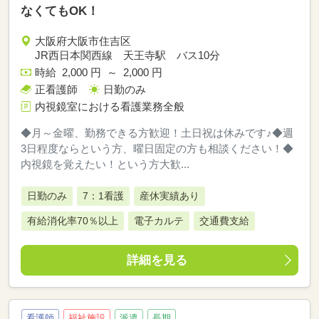
なくてもOK！
大阪府大阪市住吉区
JR西日本関西線 天王寺駅 バス10分
時給 2,000 円 ～ 2,000 円
正看護師
日勤のみ
内視鏡室における看護業務全般
◆月～金曜、勤務できる方歓迎！土日祝は休みです♪◆週
3日程度ならという方、曜日固定の方も相談ください！◆
内視鏡を覚えたい！という方大歓...
日勤のみ
7：1看護
産休実績あり
有給消化率70％以上
電子カルテ
交通費支給
詳細を見る
看護師
福祉施設
派遣
長期