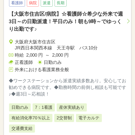
看護師
病院
派遣
長期
【大阪市住吉区/病院】☆看護師☆希少な外来で週
3日～の日勤派遣！平日のみ！朝も9時～でゆっく
り出勤です♪
大阪府大阪市住吉区
JR西日本関西本線 天王寺駅 バス10分
時給 2,000 円 ～ 2,000 円
正看護師
日勤のみ
外来における看護業務全般
◆ワークステーションから派遣実績多数あり。安心してお
勧めできる病院です。◆勤務時間の前倒し相談も可能です
♪◆週3日～応相談！
日勤のみ
7：1看護
産休実績あり
有給消化率70％以上
2交替制
電子カルテ
交通費支給