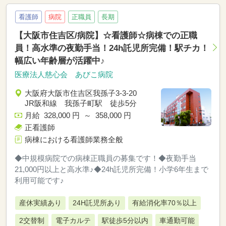
看護師
病院
正職員
長期
【大阪市住吉区/病院】☆看護師☆病棟での正職
員！高水準の夜勤手当！24h託児所完備！駅チカ！
幅広い年齢層が活躍中♪
医療法人慈心会 あびこ病院
大阪府大阪市住吉区我孫子3-3-20
JR阪和線 我孫子町駅 徒歩5分
月給 328,000 円 ～ 358,000 円
正看護師
病棟における看護師業務全般
◆中規模病院での病棟正職員の募集です！◆夜勤手当
21,000円以上と高水準♪◆24h託児所完備！小学6年生まで
利用可能です♪
産休実績あり
24H託児所あり
有給消化率70％以上
2交替制
電子カルテ
駅徒歩5分以内
車通勤可能