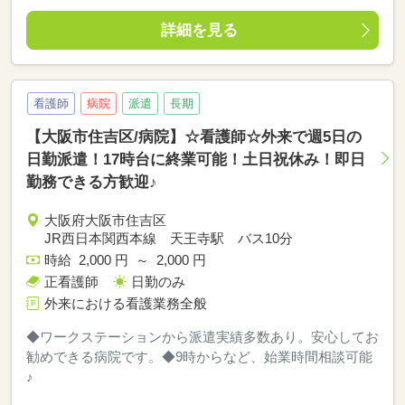
詳細を見る
看護師
病院
派遣
長期
【大阪市住吉区/病院】☆看護師☆外来で週5日の
日勤派遣！17時台に終業可能！土日祝休み！即日
勤務できる方歓迎♪
大阪府大阪市住吉区
JR西日本関西本線 天王寺駅 バス10分
時給 2,000 円 ～ 2,000 円
正看護師
日勤のみ
外来における看護業務全般
◆ワークステーションから派遣実績多数あり。安心してお
勧めできる病院です。◆9時からなど、始業時間相談可能
♪