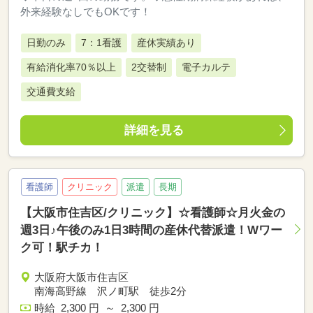
外来経験なしでもOKです！
日勤のみ
7：1看護
産休実績あり
有給消化率70％以上
2交替制
電子カルテ
交通費支給
詳細を見る
看護師
クリニック
派遣
長期
【大阪市住吉区/クリニック】☆看護師☆月火金の
週3日♪午後のみ1日3時間の産休代替派遣！Wワー
ク可！駅チカ！
大阪府大阪市住吉区
南海高野線 沢ノ町駅 徒歩2分
時給 2,300 円 ～ 2,300 円