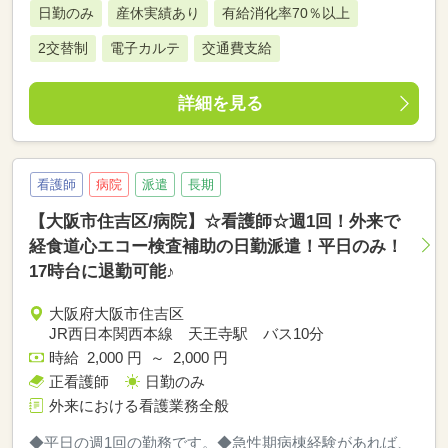
日勤のみ
産休実績あり
有給消化率70％以上
2交替制
電子カルテ
交通費支給
詳細を見る
看護師
病院
派遣
長期
【大阪市住吉区/病院】☆看護師☆週1回！外来で
経食道心エコー検査補助の日勤派遣！平日のみ！
17時台に退勤可能♪
大阪府大阪市住吉区
JR西日本関西本線 天王寺駅 バス10分
時給 2,000 円 ～ 2,000 円
正看護師
日勤のみ
外来における看護業務全般
◆平日の週1回の勤務です。◆急性期病棟経験があれば、