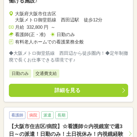
働ける施設♪
大阪府大阪市住吉区
大阪メトロ御堂筋線 西田辺駅 徒歩12分
月給 332,800 円 ～
看護師(正・准)
日勤のみ
有料老人ホームでの看護業務全般
◆大阪メトロ御堂筋線 西田辺から徒歩圏内！◆定年制撤
廃で長くお仕事できる環境です♪
日勤のみ
交通費支給
詳細を見る
看護師
病院
派遣
長期
【大阪市住吉区/病院】☆看護師☆内視鏡室で週3
日～の派遣！日勤のみ！土日祝休み！内視鏡経験