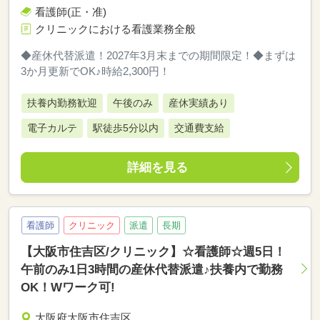
看護師(正・准)
クリニックにおける看護業務全般
◆産休代替派遣！2027年3月末までの期間限定！◆まずは
3か月更新でOK♪時給2,300円！
扶養内勤務歓迎
午後のみ
産休実績あり
電子カルテ
駅徒歩5分以内
交通費支給
詳細を見る
看護師
クリニック
派遣
長期
【大阪市住吉区/クリニック】☆看護師☆週5日！
午前のみ1日3時間の産休代替派遣♪扶養内で勤務
OK！Wワーク可!
大阪府大阪市住吉区