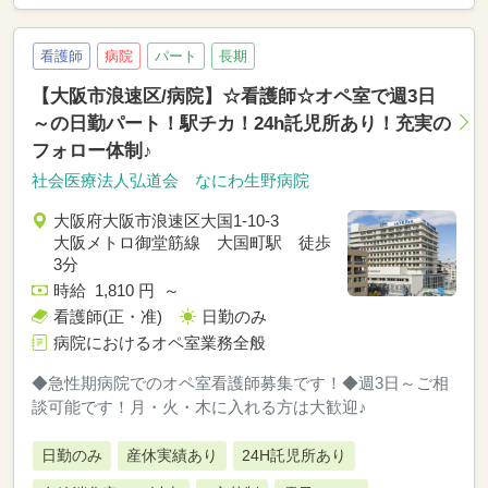
看護師
病院
パート
長期
【大阪市浪速区/病院】☆看護師☆オペ室で週3日
～の日勤パート！駅チカ！24h託児所あり！充実の
フォロー体制♪
社会医療法人弘道会 なにわ生野病院
大阪府大阪市浪速区大国1-10-3
大阪メトロ御堂筋線 大国町駅 徒歩
3分
時給 1,810 円 ～
看護師(正・准)
日勤のみ
病院におけるオペ室業務全般
◆急性期病院でのオペ室看護師募集です！◆週3日～ご相
談可能です！月・火・木に入れる方は大歓迎♪
日勤のみ
産休実績あり
24H託児所あり