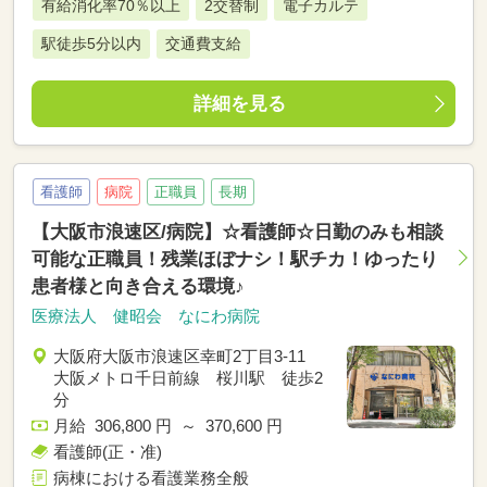
有給消化率70％以上
2交替制
電子カルテ
駅徒歩5分以内
交通費支給
詳細を見る
看護師
病院
正職員
長期
【大阪市浪速区/病院】☆看護師☆日勤のみも相談
可能な正職員！残業ほぼナシ！駅チカ！ゆったり
患者様と向き合える環境♪
医療法人 健昭会 なにわ病院
大阪府大阪市浪速区幸町2丁目3-11
大阪メトロ千日前線 桜川駅 徒歩2
分
月給 306,800 円 ～ 370,600 円
看護師(正・准)
病棟における看護業務全般