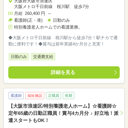
大阪府大阪市浪速区
大阪メトロ千日前線 桜川駅 徒歩7分
月給 260,400 円 ～
看護師(正・准)
日勤のみ
特別養護老人ホームでの看護業務。
◆大阪メトロ千日前線 桜川駅から徒歩7分！駅チカで通
勤に便利です！◆賞与は前年実績4か月分と充実！
日勤のみ
交通費支給
詳細を見る
看護師
福祉施設
正職員
長期
【大阪市浪速区/特別養護老人ホーム】☆看護師☆
定年65歳の日勤正職員！賞与4カ月分 ♪ 好立地！派
遣スタートもOK！