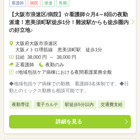
看護師
病院
派遣
長期
【大阪市浪速区/病院】☆看護師☆月4～8回の夜勤
派遣！恵美須町駅徒歩1分！難波駅からも徒歩圏内
の好立地♪
大阪府大阪市浪速区
大阪メトロ堺筋線 恵美須町駅 徒歩1分
日給 38,000 円 ～ 38,000 円
正看護師
夜勤のみ
○地域包括ケア病棟における夜間看護業務全般
◆地域包括ケア病棟での勤務、看護師3名体制です。◆日
勤とのミックス勤務も相談可能です。
夜勤専従
電子カルテ
駅徒歩5分以内
交通費支給
詳細を見る