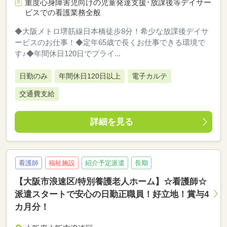
重度心身障害児向けの児童発達支援･放課後等デイサー
ビスでの看護業務全般
◆大阪メトロ堺筋線日本橋徒歩8分！希少な放課後デイサ
ービスのお仕事！◆定年65歳で長くお仕事できる環境で
す♪◆年間休日120日でプライ...
日勤のみ
年間休日120日以上
電子カルテ
交通費支給
詳細を見る
看護師
福祉施設
紹介予定派遣
長期
【大阪市浪速区/特別養護老人ホーム】☆看護師☆
派遣スタートで安心の日勤正職員！好立地！賞与4
カ月分！