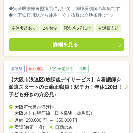
◆完全医療療養型病院において、病棟看護師の募集です！
◆地下鉄桜川駅から徒歩すぐ！抜群の立地条件です♪
産休実績あり
2交替制
駅徒歩5分以内
交通費支給
詳細を見る
看護師
福祉施設
紹介予定派遣
長期
【大阪市浪速区/放課後デイサービス】☆看護師☆
派遣スタートの日勤正職員！駅チカ！年休120日！
子ども好きの方必見♪
大阪府大阪市浪速区
大阪メトロ堺筋線 日本橋駅 徒歩8分
月給 290,000 円 ～ 350,000 円
看護師(正・准)
日勤のみ