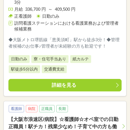
3分
月給 336,700 円 ～ 409,500 円
正看護師
日勤のみ
訪問看護ステーションにおける看護業務および管理者
候補業務
◆大阪メトロ堺筋線「恵美須町」駅から徒歩3分！◆管理
者候補のお仕事♪管理者が未経験の方も歓迎です！
日勤のみ
寮・住宅手当あり
紙カルテ
駅徒歩5分以内
交通費支給
詳細を見る
看護師
病院
正職員
長期
【大阪市浪速区/病院】☆看護師☆オペ室での日勤
正職員！駅チカ！残業少なめ！子育て中の方も働