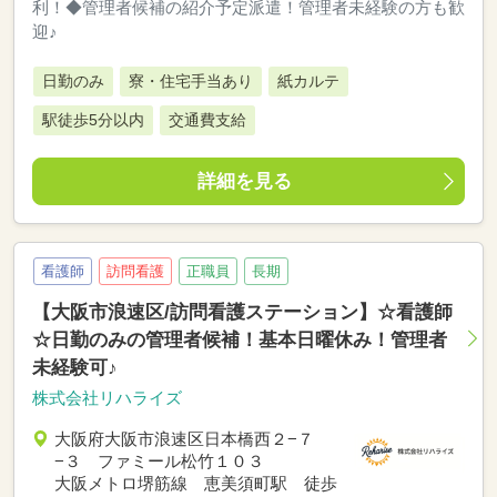
利！◆管理者候補の紹介予定派遣！管理者未経験の方も歓
迎♪
日勤のみ
寮・住宅手当あり
紙カルテ
駅徒歩5分以内
交通費支給
詳細を見る
看護師
訪問看護
正職員
長期
【大阪市浪速区/訪問看護ステーション】☆看護師
☆日勤のみの管理者候補！基本日曜休み！管理者
未経験可♪
株式会社リハライズ
大阪府大阪市浪速区日本橋西２−７
−３ ファミール松竹１０３
大阪メトロ堺筋線 恵美須町駅 徒歩