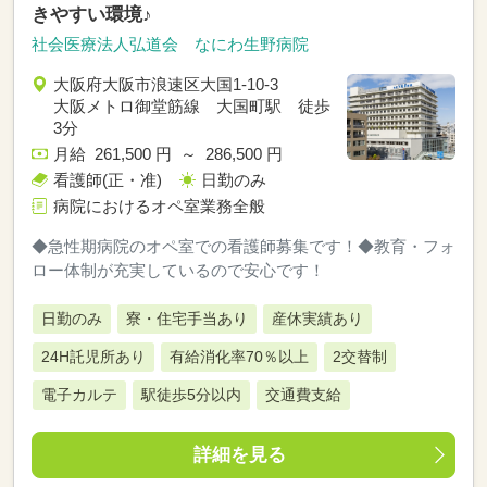
きやすい環境♪
社会医療法人弘道会 なにわ生野病院
大阪府大阪市浪速区大国1-10-3
大阪メトロ御堂筋線 大国町駅 徒歩
3分
月給 261,500 円 ～ 286,500 円
看護師(正・准)
日勤のみ
病院におけるオペ室業務全般
◆急性期病院のオペ室での看護師募集です！◆教育・フォ
ロー体制が充実しているので安心です！
日勤のみ
寮・住宅手当あり
産休実績あり
24H託児所あり
有給消化率70％以上
2交替制
電子カルテ
駅徒歩5分以内
交通費支給
詳細を見る