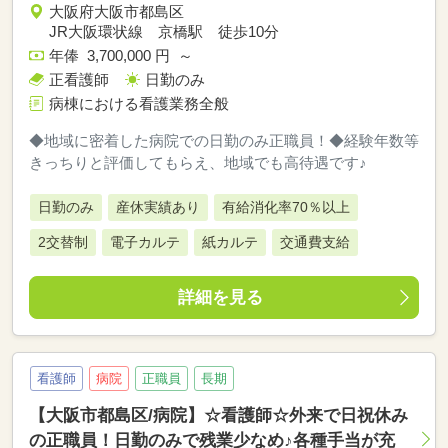
大阪府大阪市都島区
JR大阪環状線 京橋駅 徒歩10分
年俸 3,700,000 円 ～
正看護師
日勤のみ
病棟における看護業務全般
◆地域に密着した病院での日勤のみ正職員！◆経験年数等
きっちりと評価してもらえ、地域でも高待遇です♪
日勤のみ
産休実績あり
有給消化率70％以上
2交替制
電子カルテ
紙カルテ
交通費支給
詳細を見る
看護師
病院
正職員
長期
【大阪市都島区/病院】☆看護師☆外来で日祝休み
の正職員！日勤のみで残業少なめ♪各種手当が充