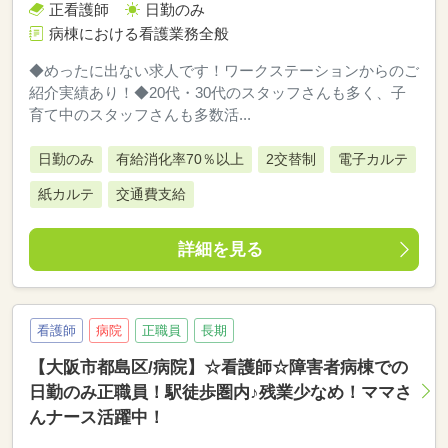
正看護師
日勤のみ
病棟における看護業務全般
◆めったに出ない求人です！ワークステーションからのご
紹介実績あり！◆20代・30代のスタッフさんも多く、子
育て中のスタッフさんも多数活...
日勤のみ
有給消化率70％以上
2交替制
電子カルテ
紙カルテ
交通費支給
詳細を見る
看護師
病院
正職員
長期
【大阪市都島区/病院】☆看護師☆障害者病棟での
日勤のみ正職員！駅徒歩圏内♪残業少なめ！ママさ
んナース活躍中！