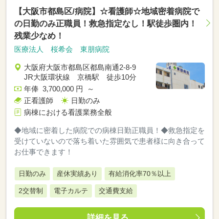
【大阪市都島区/病院】☆看護師☆地域密着病院で
の日勤のみ正職員！救急指定なし！駅徒歩圏内！
残業少なめ！
医療法人 桜希会 東朋病院
大阪府大阪市都島区都島南通2-8-9
JR大阪環状線 京橋駅 徒歩10分
年俸 3,700,000 円 ～
正看護師
日勤のみ
病棟における看護業務全般
◆地域に密着した病院での病棟日勤正職員！◆救急指定を
受けていないので落ち着いた雰囲気で患者様に向き合って
お仕事できます！
日勤のみ
産休実績あり
有給消化率70％以上
2交替制
電子カルテ
交通費支給
詳細を見る