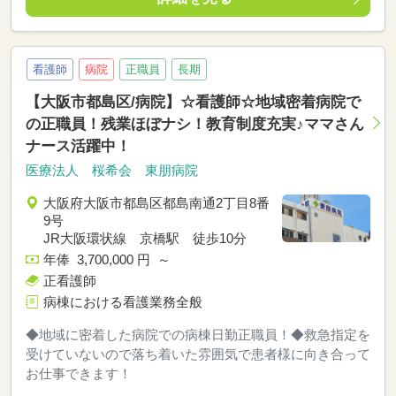
看護師
病院
正職員
長期
【大阪市都島区/病院】☆看護師☆地域密着病院で
の正職員！残業ほぼナシ！教育制度充実♪ママさん
ナース活躍中！
医療法人 桜希会 東朋病院
大阪府大阪市都島区都島南通2丁目8番
9号
JR大阪環状線 京橋駅 徒歩10分
年俸 3,700,000 円 ～
正看護師
病棟における看護業務全般
◆地域に密着した病院での病棟日勤正職員！◆救急指定を
受けていないので落ち着いた雰囲気で患者様に向き合って
お仕事できます！