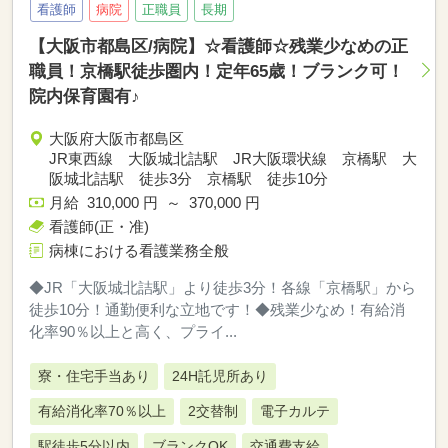
看護師
病院
正職員
長期
【大阪市都島区/病院】☆看護師☆残業少なめの正
職員！京橋駅徒歩圏内！定年65歳！ブランク可！
院内保育園有♪
大阪府大阪市都島区
JR東西線 大阪城北詰駅 JR大阪環状線 京橋駅 大
阪城北詰駅 徒歩3分 京橋駅 徒歩10分
月給 310,000 円 ～ 370,000 円
看護師(正・准)
病棟における看護業務全般
◆JR「大阪城北詰駅」より徒歩3分！各線「京橋駅」から
徒歩10分！通勤便利な立地です！◆残業少なめ！有給消
化率90％以上と高く、プライ...
寮・住宅手当あり
24H託児所あり
有給消化率70％以上
2交替制
電子カルテ
駅徒歩5分以内
ブランクOK
交通費支給