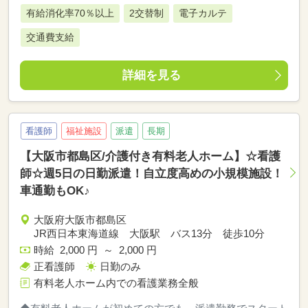
有給消化率70％以上
2交替制
電子カルテ
交通費支給
詳細を見る
看護師
福祉施設
派遣
長期
【大阪市都島区/介護付き有料老人ホーム】☆看護
師☆週5日の日勤派遣！自立度高めの小規模施設！
車通勤もOK♪
大阪府大阪市都島区
JR西日本東海道線 大阪駅 バス13分 徒歩10分
時給 2,000 円 ～ 2,000 円
正看護師
日勤のみ
有料老人ホーム内での看護業務全般