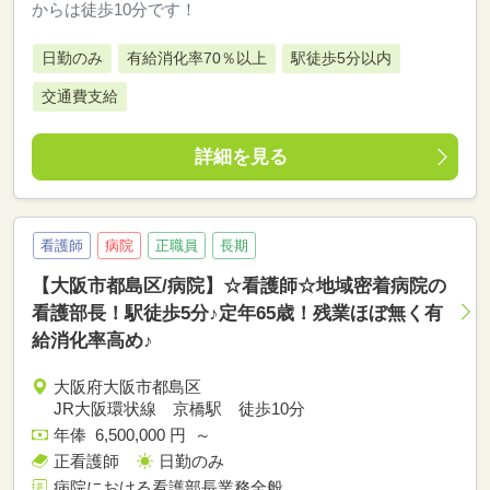
からは徒歩10分です！
日勤のみ
有給消化率70％以上
駅徒歩5分以内
交通費支給
詳細を見る
看護師
病院
正職員
長期
【大阪市都島区/病院】☆看護師☆地域密着病院の
看護部長！駅徒歩5分♪定年65歳！残業ほぼ無く有
給消化率高め♪
大阪府大阪市都島区
JR大阪環状線 京橋駅 徒歩10分
年俸 6,500,000 円 ～
正看護師
日勤のみ
病院における看護部長業務全般