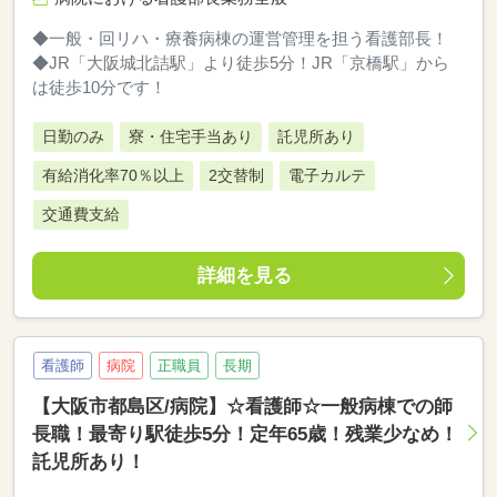
◆一般・回リハ・療養病棟の運営管理を担う看護部長！
◆JR「大阪城北詰駅」より徒歩5分！JR「京橋駅」から
は徒歩10分です！
日勤のみ
寮・住宅手当あり
託児所あり
有給消化率70％以上
2交替制
電子カルテ
交通費支給
詳細を見る
看護師
病院
正職員
長期
【大阪市都島区/病院】☆看護師☆一般病棟での師
長職！最寄り駅徒歩5分！定年65歳！残業少なめ！
託児所あり！