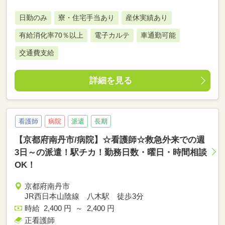
日勤のみ
寮・住宅手当あり
産休実績あり
有給消化率70％以上
電子カルテ
車通勤可能
交通費支給
詳細を見る
看護師
病院
派遣
長期
【京都府南丹市/病院】☆看護師☆救急外来での週
3日～の派遣！駅チカ！勤務日数・曜日・時間相談
OK！
京都府南丹市
JR西日本山陰線 八木駅 徒歩3分
時給 2,400 円 ～ 2,400 円
正看護師