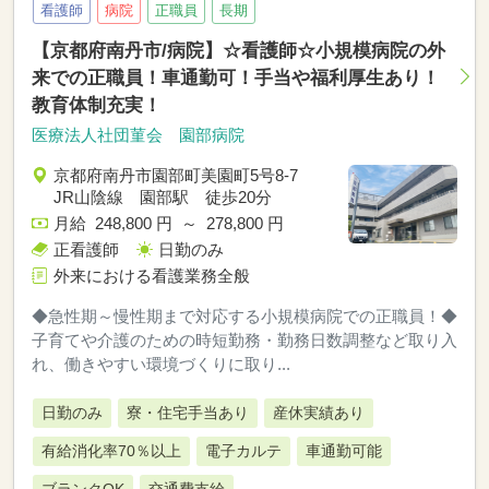
看護師
病院
正職員
長期
【京都府南丹市/病院】☆看護師☆小規模病院の外
来での正職員！車通勤可！手当や福利厚生あり！
教育体制充実！
医療法人社団菫会 園部病院
京都府南丹市園部町美園町5号8-7
JR山陰線 園部駅 徒歩20分
月給 248,800 円 ～ 278,800 円
正看護師
日勤のみ
外来における看護業務全般
◆急性期～慢性期まで対応する小規模病院での正職員！◆
子育てや介護のための時短勤務・勤務日数調整など取り入
れ、働きやすい環境づくりに取り...
日勤のみ
寮・住宅手当あり
産休実績あり
有給消化率70％以上
電子カルテ
車通勤可能