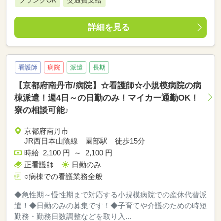
ブランクOK
交通費支給
詳細を見る
看護師
病院
派遣
長期
【京都府南丹市/病院】☆看護師☆小規模病院の病
棟派遣！週4日～の日勤のみ！マイカー通勤OK！
寮の相談可能♪
京都府南丹市
JR西日本山陰線 園部駅 徒歩15分
時給 2,100 円 ～ 2,100 円
正看護師
日勤のみ
○病棟での看護業務全般
◆急性期～慢性期まで対応する小規模病院での産休代替派
遣！◆日勤のみの募集です！◆子育てや介護のための時短
勤務・勤務日数調整などを取り入...