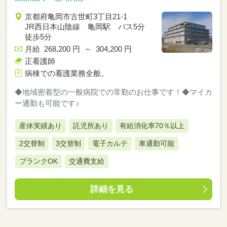
京都府亀岡市古世町3丁目21-1
JR西日本山陰線 亀岡駅 バス5分
徒歩5分
月給 268,200 円 ～ 304,200 円
正看護師
病棟での看護業務全般。
◆地域密着型の一般病院での常勤のお仕事です！◆マイカ
ー通勤も可能です♪
産休実績あり
託児所あり
有給消化率70％以上
2交替制
3交替制
電子カルテ
車通勤可能
ブランクOK
交通費支給
詳細を見る