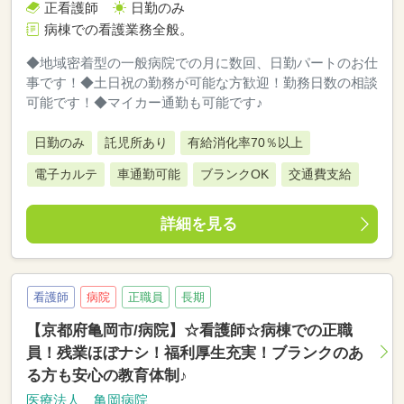
正看護師
日勤のみ
病棟での看護業務全般。
◆地域密着型の一般病院での月に数回、日勤パートのお仕
事です！◆土日祝の勤務が可能な方歓迎！勤務日数の相談
可能です！◆マイカー通勤も可能です♪
日勤のみ
託児所あり
有給消化率70％以上
電子カルテ
車通勤可能
ブランクOK
交通費支給
詳細を見る
看護師
病院
正職員
長期
【京都府亀岡市/病院】☆看護師☆病棟での正職
員！残業ほぼナシ！福利厚生充実！ブランクのあ
る方も安心の教育体制♪
医療法人 亀岡病院