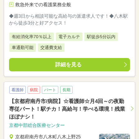
救急外来での看護業務全般
◆週3日から相談可能な高給与の派遣求人です！◆八木駅
から徒歩3分と好アクセス！
有給消化率70％以上
電子カルテ
駅徒歩5分以内
車通勤可能
交通費支給
詳細を見る
看護師
病院
パート
長期
【京都府南丹市/病院】☆看護師☆月4回～の夜勤
専従パート！駅チカ！高給与！学べる環境！残業
ほぼナシ！
京都中部総合医療センター
京都府南丹市八木町八木上野25