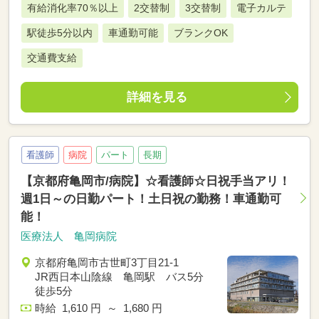
有給消化率70％以上
2交替制
3交替制
電子カルテ
駅徒歩5分以内
車通勤可能
ブランクOK
交通費支給
詳細を見る
看護師
病院
パート
長期
【京都府亀岡市/病院】☆看護師☆日祝手当アリ！
週1日～の日勤パート！土日祝の勤務！車通勤可
能！
医療法人 亀岡病院
京都府亀岡市古世町3丁目21-1
JR西日本山陰線 亀岡駅 バス5分
徒歩5分
時給 1,610 円 ～ 1,680 円