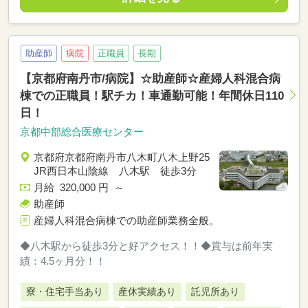
助産師
病院
正職員
長期
【京都府南丹市/病院】☆助産師☆産婦人科混合病
棟での正職員！駅チカ！車通勤可能！年間休日110
日！
京都中部総合医療センター
京都府京都府南丹市八木町八木上野25
JR西日本山陰線 八木駅 徒歩3分
月給 320,000 円 ～
助産師
産婦人科混合病棟での助産師業務全般。
◆八木駅から徒歩3分と好アクセス！！◆賞与は前年実
績：4.5ヶ月分！！
寮・住宅手当あり
産休実績あり
託児所あり