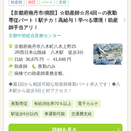
助産師
病院
パート
長期
【京都府南丹市/病院】☆助産師☆月4回～の夜勤
専従パート！駅チカ！高給与！学べる環境！助産
師手当アリ！
京都中部総合医療センター
京都府南丹市八木町八木上野25
JR西日本山陰線 八木駅 徒歩3分
日給 36,875 円 ～ 41,648 円
助産師
夜勤のみ
病棟での助産師業務全般。
◆週1回から相談可能な助産師夜勤パート求人です！◆八
木駅から徒歩3分と好アクセス！
夜勤専従
有給消化率70％以上
電子カルテ
駅徒歩5分以内
車通勤可能
交通費支給
詳細を見る