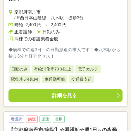
京都府南丹市
JR西日本山陰線 八木駅 徒歩3分
時給 2,400 円 ～ 2,400 円
正看護師
日勤のみ
病棟での看護業務全般
◆病棟での週3日～の日勤派遣の求人です！◆八木駅から
徒歩3分と好アクセス！
日勤のみ
有給消化率70％以上
電子カルテ
駅徒歩5分以内
車通勤可能
交通費支給
詳細を見る
看護師
病院
派遣
長期
【京都府南丹市/病院】☆看護師☆週1日～の夜勤