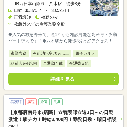
JR西日本山陰線 八木駅 徒歩3分
日給 36,875 円 ～ 39,925 円
正看護師
夜勤のみ
救急外来での看護業務全般
◆人気の救急外来で、週1回から相談可能な高給与・夜勤
パート求人です！◆八木駅から徒歩3分と好アクセス！
夜勤専従
有給消化率70％以上
電子カルテ
駅徒歩5分以内
車通勤可能
交通費支給
詳細を見る
看護師
病院
派遣
長期
【京都府南丹市/病院】☆看護師☆週3日～の日勤
派遣！駅チカ！時給2,400円！勤務日数・曜日相談
OK！