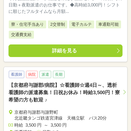
日勤＋夜勤派遣のお仕事です。◆高時給3,000円！シフト
に順じたフルタイムなら月額...
寮・住宅手当あり
2交替制
電子カルテ
車通勤可能
交通費支給
詳細を見る
看護師
病院
派遣
長期
【京都府与謝郡/病院】☆看護師☆週4日～、透析
看護師の派遣募集！日祝お休み！時給3,500円！寮
希望の方も歓迎 ♪
京都府与謝郡与謝野町
北近畿タンゴ鉄道宮津線 天橋立駅 バス20分
時給 3,500 円 ～ 3,500 円