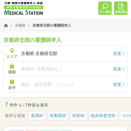
京都府
京都府北部の看護師求人
京都府北部の看護師求人
京都府 京都府北部
変更
エリア
看護師, 准看護師など
変更
職種
施設・雇用形態・こだわり
変更
条件
7
件中 1～7件目を表示
条件を追加
看護師
准看護師
助産師
臨床検査技師
その