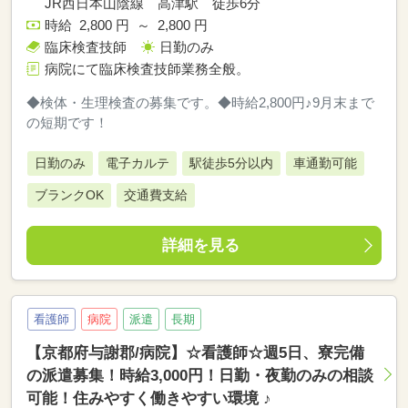
JR西日本山陰線 高津駅 徒歩6分
時給 2,800 円 ～ 2,800 円
臨床検査技師
日勤のみ
病院にて臨床検査技師業務全般。
◆検体・生理検査の募集です。◆時給2,800円♪9月末まで
の短期です！
日勤のみ
電子カルテ
駅徒歩5分以内
車通勤可能
ブランクOK
交通費支給
詳細を見る
看護師
病院
派遣
長期
【京都府与謝郡/病院】☆看護師☆週5日、寮完備
の派遣募集！時給3,000円！日勤・夜勤のみの相談
可能！住みやすく働きやすい環境 ♪