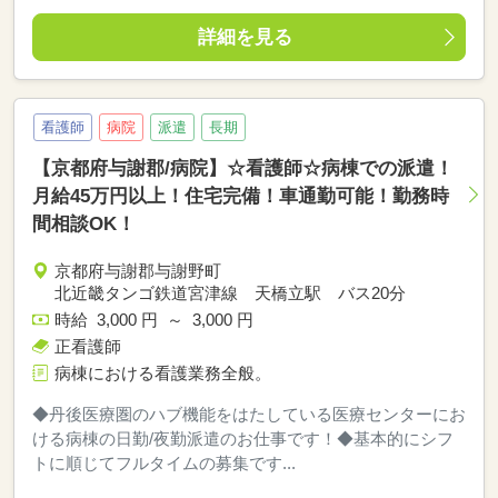
詳細を見る
看護師
病院
派遣
長期
【京都府与謝郡/病院】☆看護師☆病棟での派遣！
月給45万円以上！住宅完備！車通勤可能！勤務時
間相談OK！
京都府与謝郡与謝野町
北近畿タンゴ鉄道宮津線 天橋立駅 バス20分
時給 3,000 円 ～ 3,000 円
正看護師
病棟における看護業務全般。
◆丹後医療圏のハブ機能をはたしている医療センターにお
ける病棟の日勤/夜勤派遣のお仕事です！◆基本的にシフ
トに順じてフルタイムの募集です...