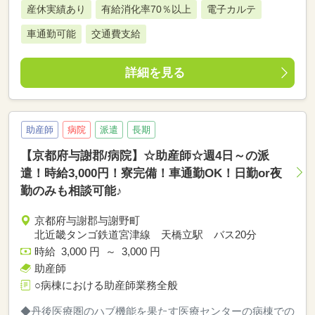
産休実績あり
有給消化率70％以上
電子カルテ
車通勤可能
交通費支給
詳細を見る
助産師
病院
派遣
長期
【京都府与謝郡/病院】☆助産師☆週4日～の派
遣！時給3,000円！寮完備！車通勤OK！日勤or夜
勤のみも相談可能♪
京都府与謝郡与謝野町
北近畿タンゴ鉄道宮津線 天橋立駅 バス20分
時給 3,000 円 ～ 3,000 円
助産師
○病棟における助産師業務全般
◆丹後医療圏のハブ機能を果たす医療センターの病棟での