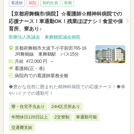
看護師
病院
契約社員
長期
【京都府舞鶴市/病院】☆看護師☆精神科病院での
応援ナース！車通勤OK！残業ほぼナシ！食堂や保
育所、寮あり♪
医療法人医誠会 東舞鶴医誠会病院
京都府舞鶴市大波下小字前田765-16
JR舞鶴線 東舞鶴駅 バス15分
月給 472,000 円 ～
看護師(正・准)
病院内での看護師業務全般
◆豊かな自然に囲まれた精神科病院での応援ナース！◆車
やバイクでの通勤可！
寮・住宅手当あり
24H託児所あり
年間休日120日以上
2交替制
車通勤可能
交通費支給