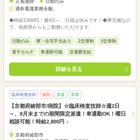
正看護師
日勤のみ
透析看護業務全般。
◆時給3,500円！週4日～、日祝は休みです！◆寮完備なの
で、他府県からもご勤務いただけます。
日勤のみ
寮・住宅手当あり
2交替制
3交替制
電子カルテ
車通勤可能
交通費支給
詳細を見る
臨床検査技師
病院
派遣
長期
【京都府綾部市/病院】☆臨床検査技師☆週2日
～、9月末までの期間限定派遣！車通勤OK！曜日
相談可能！時給2,800円 ♪
京都府綾部市