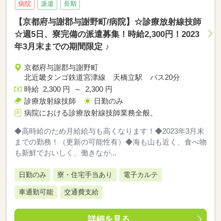
病院
派遣
長期
【京都府与謝郡与謝野町/病院】☆診療放射線技師
☆週5日、寮完備の派遣募集！時給2,300円！2023
年3月末までの期間限定 ♪
京都府与謝郡与謝野町
北近畿タンゴ鉄道宮津線 天橋立駅 バス20分
時給 2,300 円 ～ 2,300 円
診療放射線技師
日勤のみ
病院における診療放射線技師業務全般。
◆高時給のため月給給与も高くなります！◆2023年3月末
までの勤務！（更新の可能性有）◆海も山も近く、食べ物
も新鮮でおいしく、働きなが...
日勤のみ
寮・住宅手当あり
電子カルテ
車通勤可能
交通費支給
詳細を見る