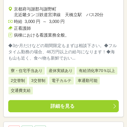
京都府与謝郡与謝野町
北近畿タンゴ鉄道宮津線 天橋立駅 バス20分
時給 3,000 円 ～ 3,000 円
正看護師
病棟における看護業務全般。
◆3か月だけなどの期間限定もまずは相談下さい。◆フル
タイム勤務の場合、46万円以上の給与になります！◆海
も山も近く、食べ物も新鮮でおい...
寮・住宅手当あり
産休実績あり
有給消化率70％以上
2交替制
3交替制
電子カルテ
車通勤可能
交通費支給
詳細を見る