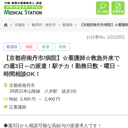
京都府
亀岡市・南丹市
看護師
【京都府南丹市/病院】☆看護
お仕事No. 1OS2551
看護師
病院
派遣
長期
【京都府南丹市/病院】☆看護師☆救急外来で
の週3日～の派遣！駅チカ！勤務日数・曜日・
時間相談OK！
京都府南丹市
JR西日本山陰線 八木駅 徒歩3分
時給 2,400 円 ～ 2,400 円
正看護師
◆週3日から相談可能な高給与の派遣求人です！