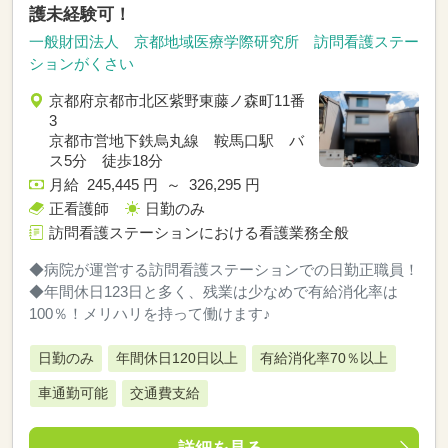
護未経験可！
一般財団法人 京都地域医療学際研究所 訪問看護ステー
ションがくさい
京都府京都市北区紫野東藤ノ森町11番
3
京都市営地下鉄烏丸線 鞍馬口駅 バ
ス5分 徒歩18分
月給 245,445 円 ～ 326,295 円
正看護師
日勤のみ
訪問看護ステーションにおける看護業務全般
◆病院が運営する訪問看護ステーションでの日勤正職員！
◆年間休日123日と多く、残業は少なめで有給消化率は
100％！メリハリを持って働けます♪
日勤のみ
年間休日120日以上
有給消化率70％以上
車通勤可能
交通費支給