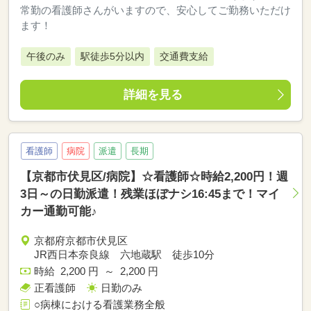
常勤の看護師さんがいますので、安心してご勤務いただけ
ます！
午後のみ
駅徒歩5分以内
交通費支給
詳細を見る
看護師
病院
派遣
長期
【京都市伏見区/病院】☆看護師☆時給2,200円！週
3日～の日勤派遣！残業ほぼナシ16:45まで！マイ
カー通勤可能♪
京都府京都市伏見区
JR西日本奈良線 六地蔵駅 徒歩10分
時給 2,200 円 ～ 2,200 円
正看護師
日勤のみ
○病棟における看護業務全般