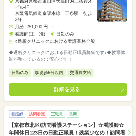
京都府京都市東山区大橋町94三条鈴木
ビル4F
京阪電気鉄道京阪本線 三条駅 徒歩
2分
月給 251,000 円 ～
看護師(正・准)
日勤のみ
○透析クリニックにおける看護業務全般
◆透析クリニックにおける日勤正職員募集です♪◆教育体
制が整っているので安心です！
日勤のみ
駅徒歩5分以内
交通費支給
詳細を見る
看護師
訪問看護
正職員
長期
【京都市北区/訪問看護ステーション】☆看護師☆
年間休日123日の日勤正職員！残業少なめ！訪問看