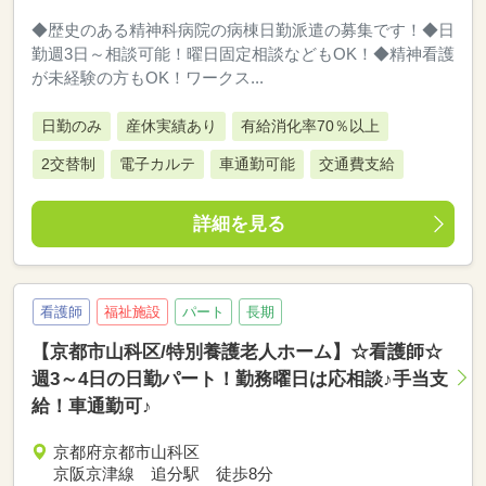
◆歴史のある精神科病院の病棟日勤派遣の募集です！◆日
勤週3日～相談可能！曜日固定相談などもOK！◆精神看護
が未経験の方もOK！ワークス...
日勤のみ
産休実績あり
有給消化率70％以上
2交替制
電子カルテ
車通勤可能
交通費支給
詳細を見る
看護師
福祉施設
パート
長期
【京都市山科区/特別養護老人ホーム】☆看護師☆
週3～4日の日勤パート！勤務曜日は応相談♪手当支
給！車通勤可♪
京都府京都市山科区
京阪京津線 追分駅 徒歩8分