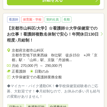
詳細を見る
看護師
保育園・学校
契約社員
長期
【京都市山科区/大学】☆看護師☆大学保健室での
お仕事！看護師複数名体制で安心！年間休日130日
程度♪月給制！
京都府京都市山科区
京都市営地下鉄東西線 椥辻駅 徒歩15分 ※JR「京
都」駅・「山科」駅、京阪「丹波橋...
月給 270,000 円 ～ 290,000 円
正看護師
日勤のみ
大学保健室での看護師業務全般
◆マイカー・バイク通勤OK！◆学校保健室経験者のご応
募、大歓迎です！◆月給制なので、お休みの多い月も給与
の変動がありません！