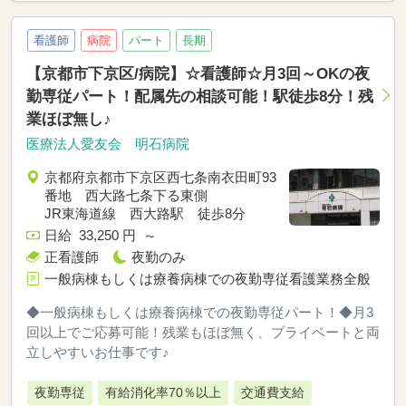
看護師
病院
パート
長期
【京都市下京区/病院】☆看護師☆月3回～OKの夜
勤専従パート！配属先の相談可能！駅徒歩8分！残
業ほぼ無し♪
医療法人愛友会 明石病院
京都府京都市下京区西七条南衣田町93
番地 西大路七条下る東側
JR東海道線 西大路駅 徒歩8分
日給 33,250 円 ～
正看護師
夜勤のみ
一般病棟もしくは療養病棟での夜勤専従看護業務全般
◆一般病棟もしくは療養病棟での夜勤専従パート！◆月3
回以上でご応募可能！残業もほぼ無く、プライベートと両
立しやすいお仕事です♪
夜勤専従
有給消化率70％以上
交通費支給