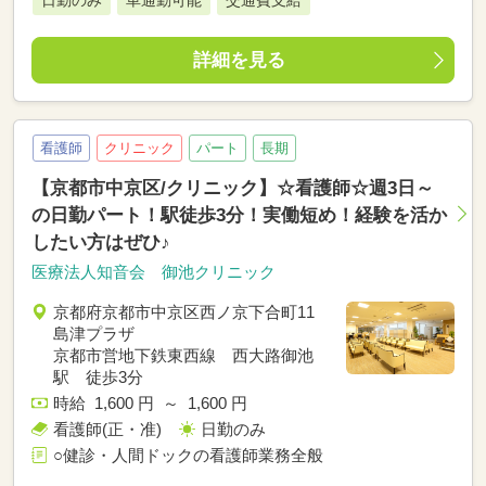
日勤のみ
車通勤可能
交通費支給
詳細を見る
看護師
クリニック
パート
長期
【京都市中京区/クリニック】☆看護師☆週3日～
の日勤パート！駅徒歩3分！実働短め！経験を活か
したい方はぜひ♪
医療法人知音会 御池クリニック
京都府京都市中京区西ノ京下合町11
島津プラザ
京都市営地下鉄東西線 西大路御池
駅 徒歩3分
時給 1,600 円 ～ 1,600 円
看護師(正・准)
日勤のみ
○健診・人間ドックの看護師業務全般