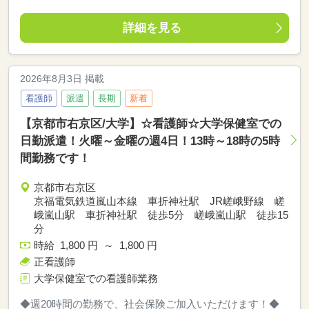
詳細を見る
2026年8月3日 掲載
看護師
派遣
長期
新着
【京都市右京区/大学】☆看護師☆大学保健室での
日勤派遣！火曜～金曜の週4日！13時～18時の5時
間勤務です！
京都市右京区
京福電気鉄道嵐山本線 車折神社駅 JR嵯峨野線 嵯
峨嵐山駅 車折神社駅 徒歩5分 嵯峨嵐山駅 徒歩15
分
時給 1,800 円 ～ 1,800 円
正看護師
大学保健室での看護師業務
◆週20時間の勤務で、社会保険ご加入いただけます！◆