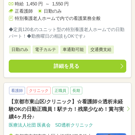
時給 1,450 円 ～ 1,550 円
正看護師
日勤のみ
特別養護老人ホームで内での看護業務全般
◆定員120名のユニット型の特別養護老人ホームでの日勤
パート！◆勤務曜日の相談もOKです♪
日勤のみ
電子カルテ
車通勤可能
交通費支給
詳細を見る
看護師
クリニック
正職員
長期
【京都市東山区/クリニック】☆看護師☆透析未経
験OKの日勤正職員！駅チカ！残業少なめ！賞与実
績4ヶ月分♪
医療法人社団 医眞会 SD透析クリニック