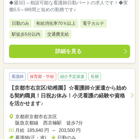
◆週3日～相談可能な看護師日勤パートの求人です！◆実
働5.5～6時間と短めの勤務です♪
日勤のみ
有給消化率70％以上
電子カルテ
駅徒歩5分以内
交通費支給
詳細を見る
看護師
保育園・学校
紹介予定派遣
長期
【京都市右京区/幼稚園】☆看護師☆派遣から始め
る契約職員！日祝お休み！小児看護の経験や資格
を活かせます♪
京都府京都市右京区
阪急京都線 西京極駅 徒歩7分
月給 189,640 円 ～ 203,500 円
看護師(正・准)
日勤のみ