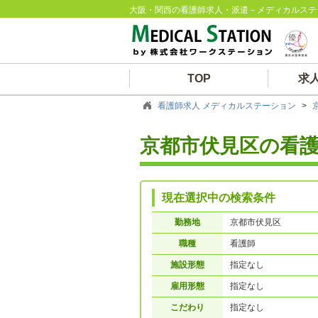
大阪・関西の看護師求人・派遣－メディカルステ
TOP
求
看護師求人 メディカルステーション
>
京都市伏見区の看
現在選択中の検索条件
勤務地
京都市伏見区
職種
看護師
施設形態
指定なし
雇用形態
指定なし
こだわり
指定なし