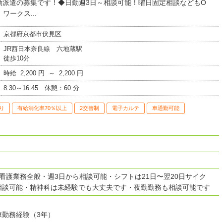
勤派遣の募集です！◆日勤週3日～相談可能！曜日固定相談などもO
ワークス...
京都府京都市伏見区
JR西日本奈良線 六地蔵駅
徒歩10分
時給 2,200 円 ～ 2,200 円
8:30～16:45 休憩：60 分
り
有給消化率70％以上
2交替制
電子カルテ
車通勤可能
看護業務全般・週3日から相談可能・シフトは21日〜翌20日サイク
相談可能・精神科は未経験でも大丈夫です・夜勤勤務も相談可能です
棟勤務経験（3年）