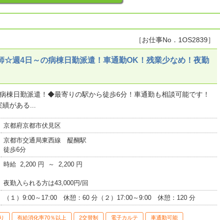
［お仕事No．1OS2839］
師☆週4日～の病棟日勤派遣！車通勤OK！残業少なめ！夜勤
の病棟日勤派遣！◆最寄りの駅から徒歩6分！車通勤も相談可能です！
がある...
京都府京都市伏見区
京都市交通局東西線 醍醐駅
徒歩6分
時給 2,200 円 ～ 2,200 円
夜勤入られる方は43,000円/回
（１）9:00～17:00 休憩：60 分（２）17:00～9:00 休憩：120 分
り
有給消化率70％以上
2交替制
電子カルテ
車通勤可能