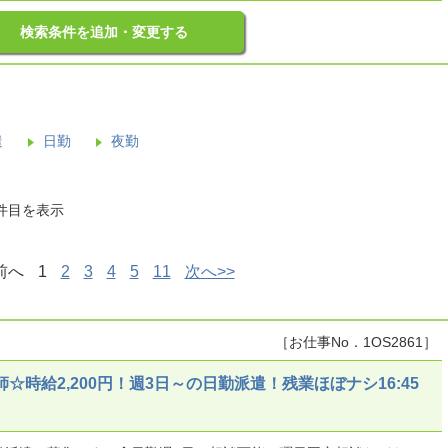
検索条件を追加・変更する
遣
日勤
夜勤
0件目を表示
前へ
1
2
3
4
5
11
次へ>>
［お仕事No．1OS2861］
☆時給2,200円！週3日～の日勤派遣！残業ほぼナシ16:45