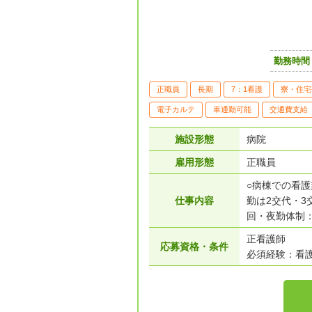
勤務時間
正職員
長期
7：1看護
寮・住宅
電子カルテ
車通勤可能
交通費支給
施設形態
病院
雇用形態
正職員
○病棟での看
仕事内容
勤は2交代・3
回・夜勤体制：
正看護師
応募資格・条件
必須経験：看