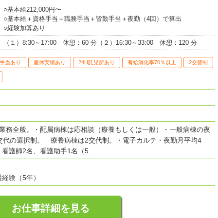
○基本給212,000円〜
○基本給＋資格手当＋職務手当＋皆勤手当＋夜勤（4回）で算出
○経験加算あり
（１）8:30～17:00 休憩：60 分（２）16:30～33:00 休憩：120 分
手当あり
産休実績あり
24H託児所あり
有給消化率70％以上
2交替制
護業務全般。・配属病棟は応相談（療養もしくは一般）・一般病棟の夜
交代の選択制。 療養病棟は2交代制。・電子カルテ・夜勤月平均4
看護師2名、看護助手1名（5...
護経験（5年）
お仕事詳細を見る