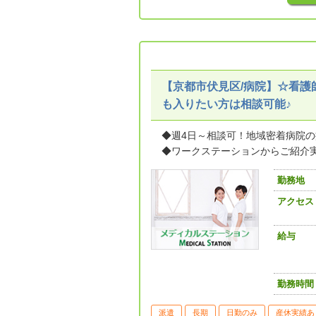
【京都市伏見区/病院】☆看護
も入りたい方は相談可能♪
◆週4日～相談可！地域密着病院
◆ワークステーションからご紹介実績
勤務地
アクセス
給与
勤務時間
派遣
長期
日勤のみ
産休実績あ