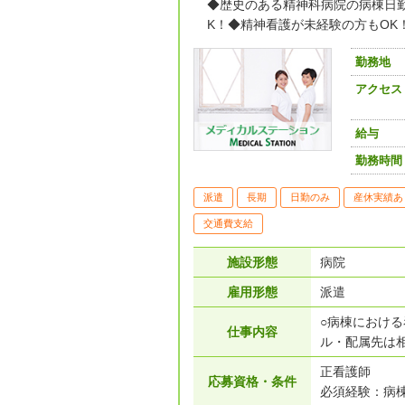
◆歴史のある精神科病院の病棟日
K！◆精神看護が未経験の方もOK！
勤務地
アクセス
給与
勤務時間
派遣
長期
日勤のみ
産休実績あ
交通費支給
施設形態
病院
雇用形態
派遣
○病棟における
仕事内容
ル・配属先は
正看護師
応募資格・条件
必須経験：病