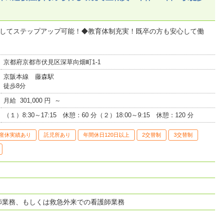
としてステップアップ可能！◆教育体制充実！既卒の方も安心して働
京都府京都市伏見区深草向畑町1-1
京阪本線 藤森駅
徒歩8分
月給 301,000 円 ～
（１）8:30～17:15 休憩：60 分（２）18:00～9:15 休憩：120 分
産休実績あり
託児所あり
年間休日120日以上
2交替制
3交替制
師業務、もしくは救急外来での看護師業務