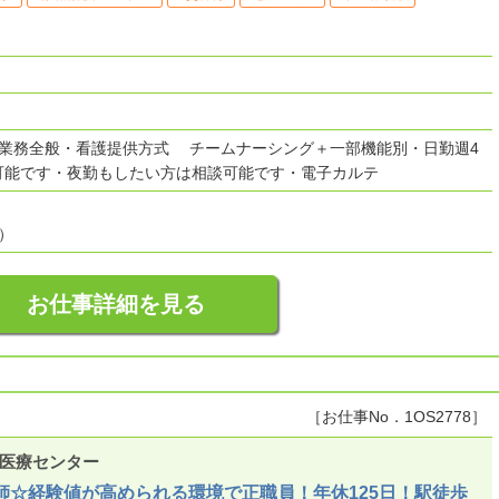
護業務全般・看護提供方式 チームナーシング＋一部機能別・日勤週4
可能です・夜勤もしたい方は相談可能です・電子カルテ
）
お仕事詳細を見る
［お仕事No．1OS2778］
都医療センター
師☆経験値が高められる環境で正職員！年休125日！駅徒歩