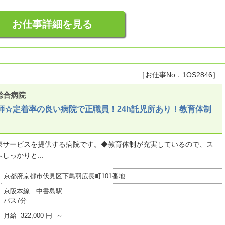
お仕事詳細を見る
［お仕事No．1OS2846］
総合病院
師☆定着率の良い病院で正職員！24h託児所あり！教育体制
療サービスを提供する病院です。◆教育体制が充実しているので、ス
っかりと...
京都府京都市伏見区下鳥羽広長町101番地
京阪本線 中書島駅
バス7分
月給 322,000 円 ～