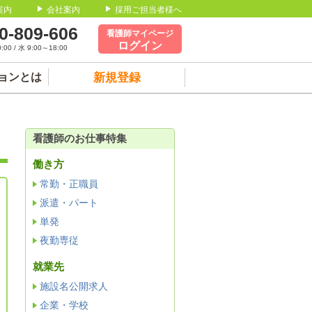
案内
会社案内
採用ご担当者様へ
0-809-606
看護師マイページ
ログイン
00 / 水 9:00～18:00
ョンとは
新規登録
看護師のお仕事特集
働き方
常勤・正職員
派遣・パート
単発
夜勤専従
就業先
施設名公開求人
企業・学校