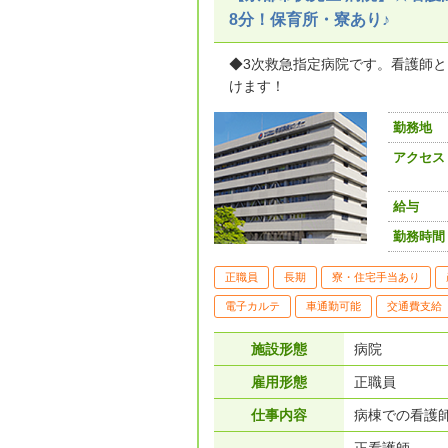
8分！保育所・寮あり♪
◆3次救急指定病院です。看護師
けます！
勤務地
アクセス
給与
勤務時間
正職員
長期
寮・住宅手当あり
電子カルテ
車通勤可能
交通費支給
施設形態
病院
雇用形態
正職員
仕事内容
病棟での看護