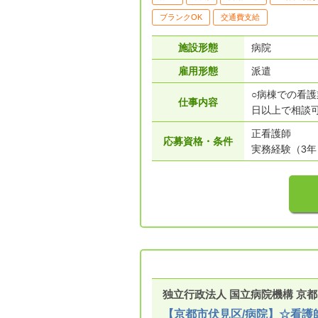
ブランクOK
交通費支給
施設形態
病院
雇用形態
派遣
○病棟での看
仕事内容
日以上で相談
正看護師
応募資格・条件
実務経験（3年
独立行政法人 国立病院機構 京
【京都市伏見区/病院】☆看護