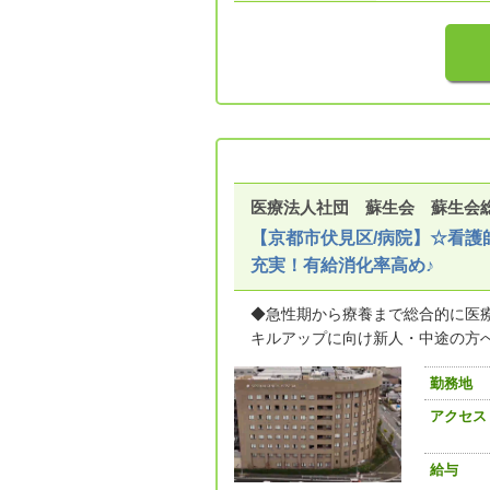
医療法人社団 蘇生会 蘇生会
【京都市伏見区/病院】☆看護
充実！有給消化率高め♪
◆急性期から療養まで総合的に医
キルアップに向け新人・中途の方へし
勤務地
アクセス
給与