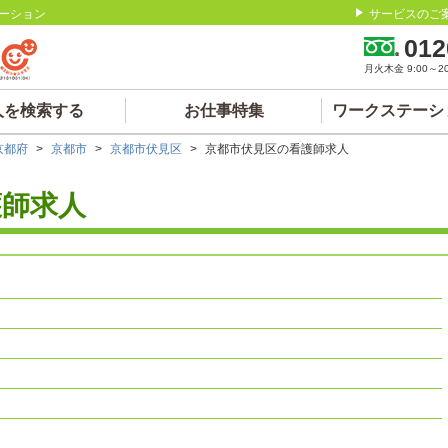
ーション
サービスのご
012
月火木金 9:00～20:
人を検索する
お仕事特集
ワークステーシ
京都府
>
京都市
>
京都市伏見区
>
京都市伏見区の看護師求人
護師求人