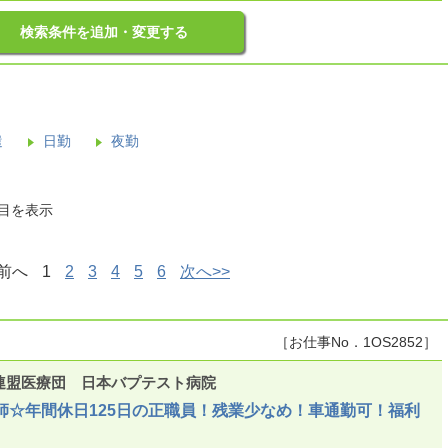
検索条件を追加・変更する
遣
日勤
夜勤
件目を表示
<前へ
1
2
3
4
5
6
次へ>>
［お仕事No．1OS2852］
連盟医療団 日本バプテスト病院
師☆年間休日125日の正職員！残業少なめ！車通勤可！福利