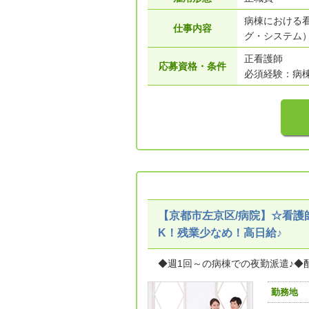
病棟における
仕事内容
グ・システム）
正看護師
応募資格・条件
必須経験：病棟
【京都市左京区/病院】☆看護
K！残業少なめ！高日給♪
◆週1回～の病棟での夜勤派遣♪◆
勤務地