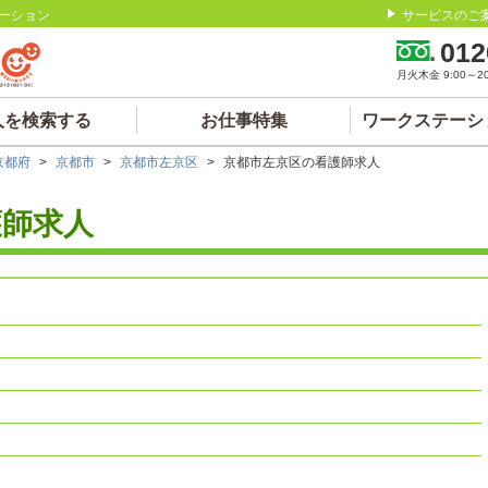
ーション
サービスのご
012
月火木金 9:00～20:
人を検索する
お仕事特集
ワークステーシ
京都府
>
京都市
>
京都市左京区
>
京都市左京区の看護師求人
護師求人