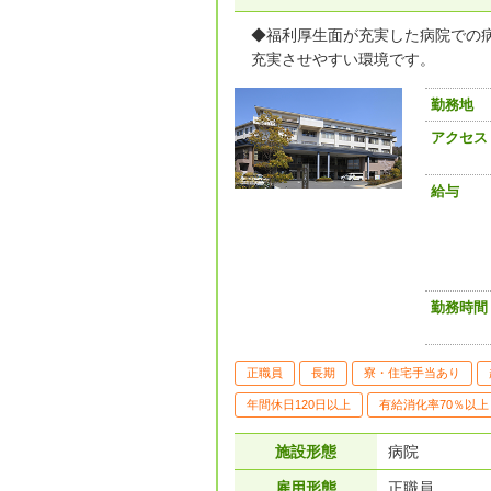
◆福利厚生面が充実した病院での病
充実させやすい環境です。
勤務地
アクセス
給与
勤務時間
正職員
長期
寮・住宅手当あり
年間休日120日以上
有給消化率70％以上
施設形態
病院
雇用形態
正職員