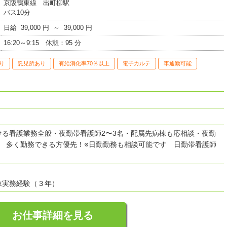
京阪鴨東線 出町柳駅
バス10分
日給 39,000 円 ～ 39,000 円
16:20～9:15 休憩：95 分
り
託児所あり
有給消化率70％以上
電子カルテ
車通勤可能
ける看護業務全般・夜勤帯看護師2〜3名・配属先病棟も応相談・夜勤
可 多く勤務できる方優先！※日勤勤務も相談可能です 日勤帯看護師
棟実務経験（３年）
お仕事詳細を見る