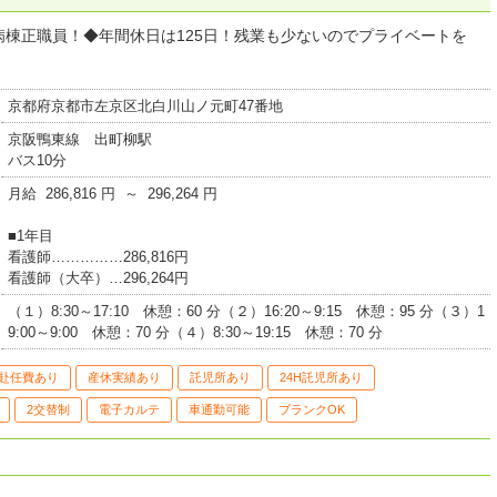
棟正職員！◆年間休日は125日！残業も少ないのでプライベートを
京都府京都市左京区北白川山ノ元町47番地
京阪鴨東線 出町柳駅
バス10分
月給 286,816 円 ～ 296,264 円
■1年目
看護師……………286,816円
看護師（大卒）…296,264円
（１）8:30～17:10 休憩：60 分（２）16:20～9:15 休憩：95 分（３）1
9:00～9:00 休憩：70 分（４）8:30～19:15 休憩：70 分
赴任費あり
産休実績あり
託児所あり
24H託児所あり
2交替制
電子カルテ
車通勤可能
ブランクOK