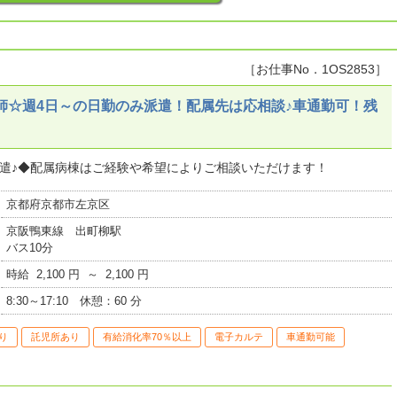
［お仕事No．1OS2853］
師☆週4日～の日勤のみ派遣！配属先は応相談♪車通勤可！残
派遣♪◆配属病棟はご経験や希望によりご相談いただけます！
京都府京都市左京区
京阪鴨東線 出町柳駅
バス10分
時給 2,100 円 ～ 2,100 円
8:30～17:10 休憩：60 分
り
託児所あり
有給消化率70％以上
電子カルテ
車通勤可能