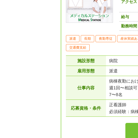
アクセス
給与
勤務時間
派遣
長期
夜勤専従
産休実績あ
交通費支給
施設形態
病院
雇用形態
派遣
病棟夜勤にお
仕事内容
週1回〜相談
7〜8名
正看護師
応募資格・条件
必須経験：病