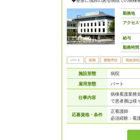
◆整形に強みのある病院での病棟
勤務地
アクセス
給与
勤務時間
パート
長期
夜勤専従
有給消化
施設形態
病院
雇用形態
パート
病棟看護業務
仕事内容
で患者層は様
正看護師
応募資格・条件
必須経験：看