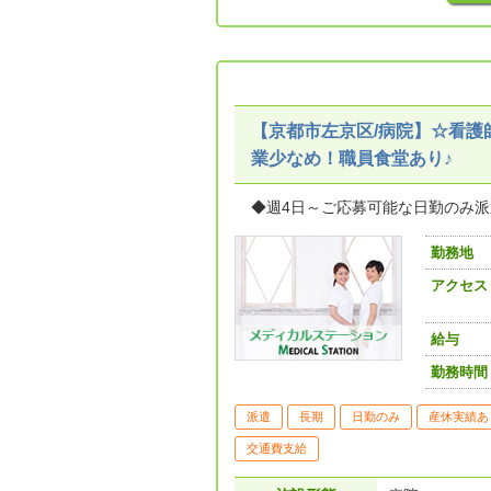
【京都市左京区/病院】☆看護
業少なめ！職員食堂あり♪
◆週4日～ご応募可能な日勤のみ
勤務地
アクセス
給与
勤務時間
派遣
長期
日勤のみ
産休実績あ
交通費支給