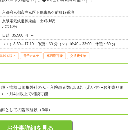
夜勤パートの募集です。◆月4回から相談可能です！
京都府京都市左京区下鴨東森ケ前町17番地
京阪電気鉄道鴨東線 出町柳駅
バス10分
日給 35,500 円 ～
（１）8:50～17:10 休憩：60 分（２）16:40～33:00 休憩：60 分
率70％以上
電子カルテ
車通勤可能
交通費支給
全般・病棟は整形外科のみ・入院患者数は58名（若い方〜お年寄りま
々）・月4回以上で相談可能
護師としての臨床経験（3年）
お仕事詳細を見る