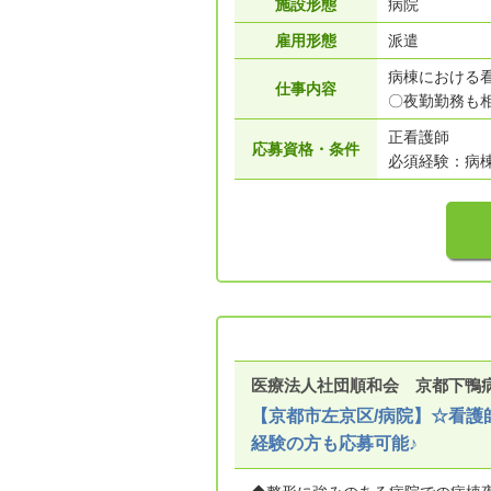
施設形態
病院
雇用形態
派遣
病棟における
仕事内容
〇夜勤勤務も
正看護師
応募資格・条件
必須経験：病
医療法人社団順和会 京都下鴨
【京都市左京区/病院】☆看護
経験の方も応募可能♪