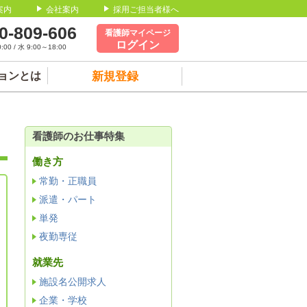
案内
会社案内
採用ご担当者様へ
0-809-606
看護師マイページ
ログイン
00 / 水 9:00～18:00
ョンとは
新規登録
看護師のお仕事特集
働き方
常勤・正職員
派遣・パート
単発
夜勤専従
就業先
施設名公開求人
企業・学校