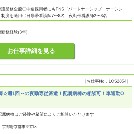
看護業務全般〇中途採用者にもPNS（パートナーシップ・ナーシン
制度を適用〇日勤帯看護師7〜8名 夜勤帯看護師2〜3名
勤務経験(3年)
お仕事詳細を見る
［お仕事No．1OS2854］
師☆週1回～の夜勤専従派遣！配属病棟の相談可！車通勤O
配属病棟はご経験や希望によりご相談いただけます！
京都府京都市左京区