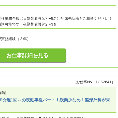
看護業務全般〇日勤帯看護師7〜8名〇配属先病棟もご相談ください！
相談可能です 夜勤帯看護師2〜3名
棟実務経験（３年）
お仕事詳細を見る
［お仕事No．1OS2841］
病院
師☆週1回～の夜勤専従パート！残業少なめ！整形外科が未