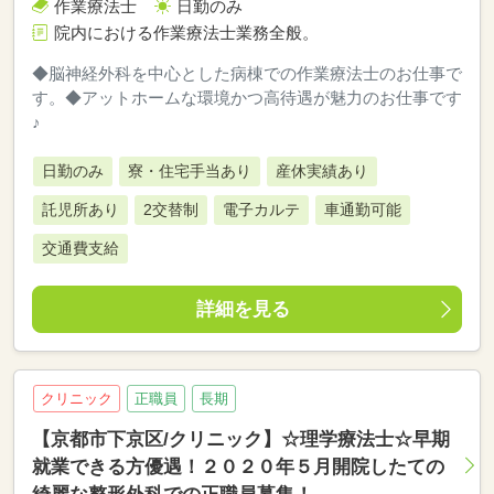
作業療法士
日勤のみ
院内における作業療法士業務全般。
◆脳神経外科を中心とした病棟での作業療法士のお仕事で
す。◆アットホームな環境かつ高待遇が魅力のお仕事です
♪
日勤のみ
寮・住宅手当あり
産休実績あり
託児所あり
2交替制
電子カルテ
車通勤可能
交通費支給
詳細を見る
クリニック
正職員
長期
【京都市下京区/クリニック】☆理学療法士☆早期
就業できる方優遇！２０２０年５月開院したての