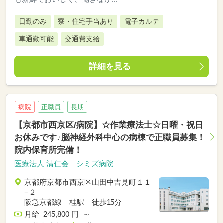
日勤のみ
寮・住宅手当あり
電子カルテ
車通勤可能
交通費支給
詳細を見る
病院
正職員
長期
【京都市西京区/病院】☆作業療法士☆日曜・祝日
お休みです♪脳神経外科中心の病棟で正職員募集！
院内保育所完備！
医療法人 清仁会 シミズ病院
京都府京都市西京区山田中吉見町１１
−２
阪急京都線 桂駅 徒歩15分
月給 245,800 円 ～