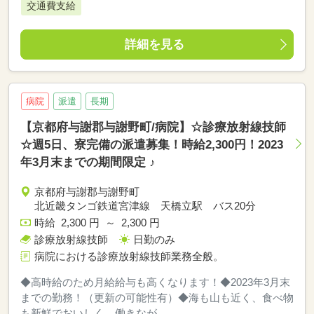
交通費支給
詳細を見る
病院
派遣
長期
【京都府与謝郡与謝野町/病院】☆診療放射線技師
☆週5日、寮完備の派遣募集！時給2,300円！2023
年3月末までの期間限定 ♪
京都府与謝郡与謝野町
北近畿タンゴ鉄道宮津線 天橋立駅 バス20分
時給 2,300 円 ～ 2,300 円
診療放射線技師
日勤のみ
病院における診療放射線技師業務全般。
◆高時給のため月給給与も高くなります！◆2023年3月末
までの勤務！（更新の可能性有）◆海も山も近く、食べ物
も新鮮でおいしく、働きなが...