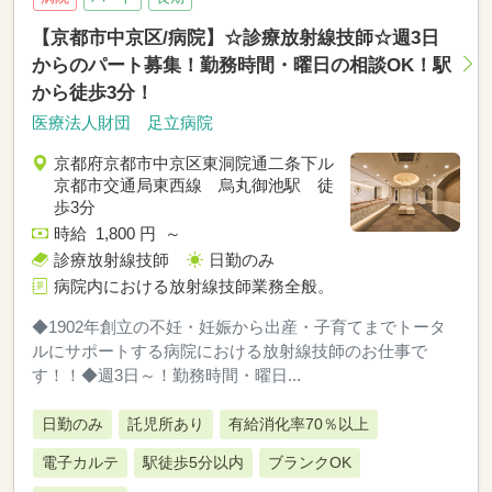
【京都市中京区/病院】☆診療放射線技師☆週3日
からのパート募集！勤務時間・曜日の相談OK！駅
から徒歩3分！
医療法人財団 足立病院
京都府京都市中京区東洞院通二条下ル
京都市交通局東西線 烏丸御池駅 徒
歩3分
時給 1,800 円 ～
診療放射線技師
日勤のみ
病院内における放射線技師業務全般。
◆1902年創立の不妊・妊娠から出産・子育てまでトータ
ルにサポートする病院における放射線技師のお仕事で
す！！◆週3日～！勤務時間・曜日...
日勤のみ
託児所あり
有給消化率70％以上
電子カルテ
駅徒歩5分以内
ブランクOK