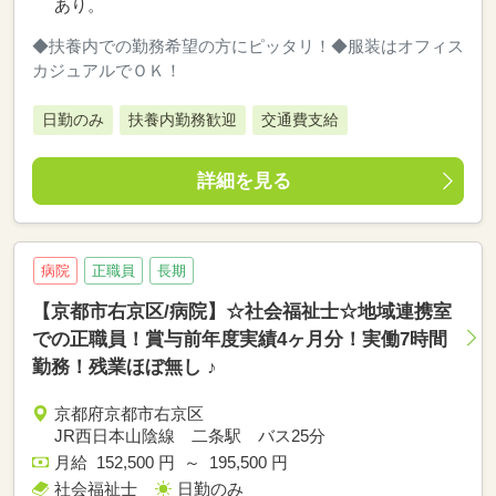
あり。
◆扶養内での勤務希望の方にピッタリ！◆服装はオフィス
カジュアルでＯＫ！
日勤のみ
扶養内勤務歓迎
交通費支給
詳細を見る
病院
正職員
長期
【京都市右京区/病院】☆社会福祉士☆地域連携室
での正職員！賞与前年度実績4ヶ月分！実働7時間
勤務！残業ほぼ無し ♪
京都府京都市右京区
JR西日本山陰線 二条駅 バス25分
月給 152,500 円 ～ 195,500 円
社会福祉士
日勤のみ