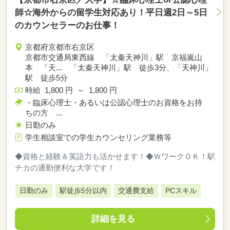
師☆海外からの留学生対応あり！平日週2日～5日
のカウンセラーのお仕事！
京都府京都市右京区
京都市交通局東西線 「太秦天神川」駅 京福嵐山
本 「天... 「太秦天神川」駅 徒歩3分、「天神川」
駅 徒歩5分
時給 1,800 円 ～ 1,800 円
・臨床心理士・あるいは公認心理士のお資格をお持
ちの方 ...
日勤のみ
学生相談室での学生カウンセリング業務等
◆資格と経験＆英語力も活かせます！◆ＷワークＯＫ！駅
チカの通勤便利な大学です！
日勤のみ
駅徒歩5分以内
交通費支給
PCスキル
詳細を見る