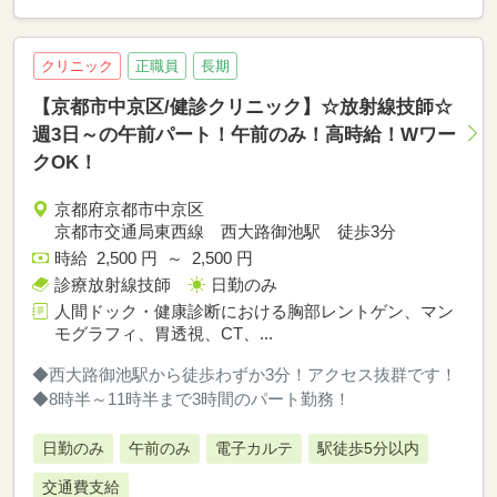
クリニック
正職員
長期
【京都市中京区/健診クリニック】☆放射線技師☆
週3日～の午前パート！午前のみ！高時給！Wワー
クOK！
京都府京都市中京区
京都市交通局東西線 西大路御池駅 徒歩3分
時給 2,500 円 ～ 2,500 円
診療放射線技師
日勤のみ
人間ドック・健康診断における胸部レントゲン、マン
モグラフィ、胃透視、CT、...
◆西大路御池駅から徒歩わずか3分！アクセス抜群です！
◆8時半～11時半まで3時間のパート勤務！
日勤のみ
午前のみ
電子カルテ
駅徒歩5分以内
交通費支給