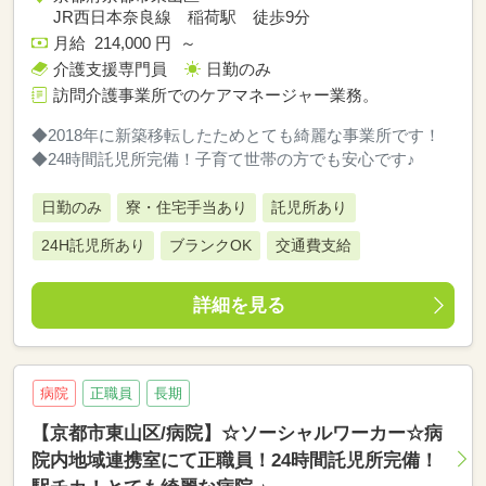
JR西日本奈良線 稲荷駅 徒歩9分
月給 214,000 円 ～
介護支援専門員
日勤のみ
訪問介護事業所でのケアマネージャー業務。
◆2018年に新築移転したためとても綺麗な事業所です！
◆24時間託児所完備！子育て世帯の方でも安心です♪
日勤のみ
寮・住宅手当あり
託児所あり
24H託児所あり
ブランクOK
交通費支給
詳細を見る
病院
正職員
長期
【京都市東山区/病院】☆ソーシャルワーカー☆病
院内地域連携室にて正職員！24時間託児所完備！