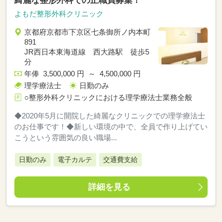
綺麗な整形外科での正職員募集！
よもだ整形外科クリニック
京都府京都市下京区七条御所ノ内本町
891
JR西日本東海道線 西大路駅 徒歩5
分
年俸 3,500,000 円 ～ 4,500,000 円
理学療法士
日勤のみ
○整形外科クリニックにおける理学療法士業務全般
◆2020年5月に開院した綺麗なクリニックでの理学療法士
のお仕事です！◆新しい環境の中で、全員で作り上げてい
こうという雰囲気の良い職場...
日勤のみ
電子カルテ
交通費支給
詳細を見る