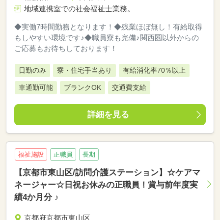
地域連携室での社会福祉士業務。
◆実働7時間勤務となります！◆残業ほぼ無し！有給取得
もしやすい環境です♪◆職員寮も完備♪関西圏以外からの
ご応募もお待ちしております！
日勤のみ
寮・住宅手当あり
有給消化率70％以上
車通勤可能
ブランクOK
交通費支給
詳細を見る
福祉施設
正職員
長期
【京都市東山区/訪問介護ステーション】☆ケアマ
ネージャー☆日祝お休みの正職員！賞与前年度実
績4か月分 ♪
京都府京都市東山区