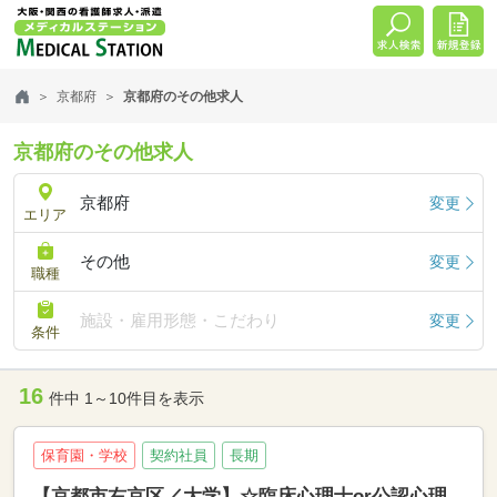
京都府
京都府のその他求人
京都府のその他求人
京都府
変更
エリア
その他
変更
職種
施設・雇用形態・こだわり
変更
条件
16
件中 1～10件目を表示
保育園・学校
契約社員
長期
【京都市右京区／大学】☆臨床心理士or公認心理