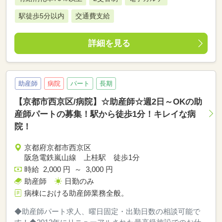
駅徒歩5分以内
交通費支給
詳細を見る
助産師
病院
パート
長期
【京都市西京区/病院】☆助産師☆週2日～OKの助
産師パートの募集！駅から徒歩1分！キレイな病
院！
京都府京都市西京区
阪急電鉄嵐山線 上桂駅 徒歩1分
時給 2,000 円 ～ 3,000 円
助産師
日勤のみ
病棟における助産師業務全般。
◆助産師パート求人、曜日固定・出勤日数の相談可能で