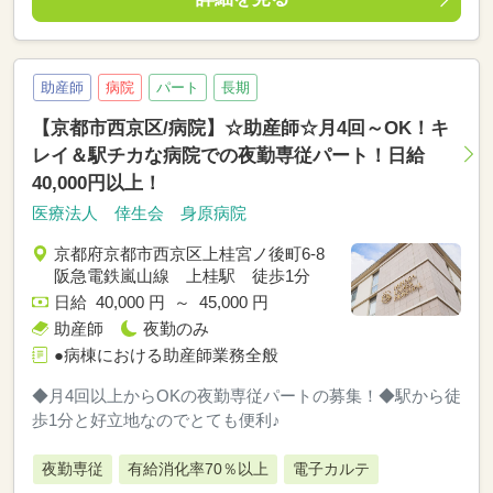
助産師
病院
パート
長期
【京都市西京区/病院】☆助産師☆月4回～OK！キ
レイ＆駅チカな病院での夜勤専従パート！日給
40,000円以上！
医療法人 倖生会 身原病院
京都府京都市西京区上桂宮ノ後町6-8
阪急電鉄嵐山線 上桂駅 徒歩1分
日給 40,000 円 ～ 45,000 円
助産師
夜勤のみ
●病棟における助産師業務全般
◆月4回以上からOKの夜勤専従パートの募集！◆駅から徒
歩1分と好立地なのでとても便利♪
夜勤専従
有給消化率70％以上
電子カルテ