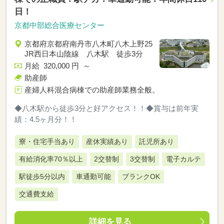
日！
京都中部総合医療センター
京都府京都府南丹市八木町八木上野25
JR西日本山陰線 八木駅 徒歩3分
月給 320,000 円 ～
助産師
産婦人科混合病棟での助産師業務全般。
◆八木駅から徒歩3分と好アクセス！！◆賞与は前年実
績：4.5ヶ月分！！
寮・住宅手当あり
産休実績あり
託児所あり
有給消化率70％以上
2交替制
3交替制
電子カルテ
駅徒歩5分以内
車通勤可能
ブランクOK
交通費支給
詳細を見る