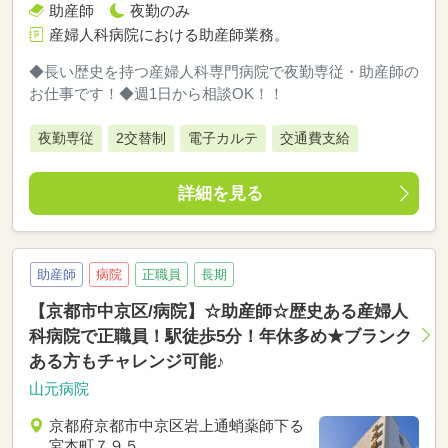
助産師
夜勤のみ
産婦人科病院における助産師業務。
◆長い歴史を持つ産婦人科専門病院で夜勤専従・助産師の
お仕事です！◆週1日から相談OK！！
夜勤専従
2交替制
電子カルテ
交通費支給
詳細を見る
助産師
病院
正職員
長期
【京都市中京区/病院】☆助産師☆歴史ある産婦人
科病院で正職員！駅徒歩5分！年休多め★ブランク
ある方もチャレンジ可能♪
山元病院
京都府京都市中京区岩上通蛸薬師下る
宮本町７９５