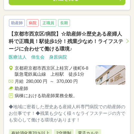
助産師
病院
正職員
長期
【京都市西京区/病院】☆助産師☆歴史ある産婦人
科で正職員！駅徒歩1分！残業少なめ！ライフステ
ージに合わせて働ける環境♪
医療法人 倖生会 身原病院
京都府京都市西京区上桂宮ノ後町6-8
阪急電鉄嵐山線 上桂駅 徒歩1分
月給 280,000 円 ～ 370,000 円
助産師
病棟における助産師業務全般。
◆地域に密着した歴史ある産婦人科専門病院での助産師の
お仕事です！◆残業も少なく様々なライフステージの方で
も安心して働ける環境があります！
有給消化率70％以上
2交替制
電子カルテ