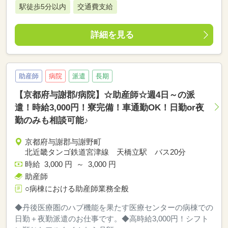
駅徒歩5分以内
交通費支給
詳細を見る
助産師
病院
派遣
長期
【京都府与謝郡/病院】☆助産師☆週4日～の派
遣！時給3,000円！寮完備！車通勤OK！日勤or夜
勤のみも相談可能♪
京都府与謝郡与謝野町
北近畿タンゴ鉄道宮津線 天橋立駅 バス20分
時給 3,000 円 ～ 3,000 円
助産師
○病棟における助産師業務全般
◆丹後医療圏のハブ機能を果たす医療センターの病棟での
日勤＋夜勤派遣のお仕事です。◆高時給3,000円！シフト