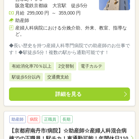
阪急電鉄京都線 大宮駅 徒歩5分
月給 299,000 円 ～ 359,000 円
助産師
産婦人科病院における分娩介助、外来、教室、指導な
ど。
◆長い歴史を持つ産婦人科専門病院での助産師のお仕事で
す！◆駅徒歩5分！複数の駅から通勤可能です！
有給消化率70％以上
2交替制
電子カルテ
駅徒歩5分以内
交通費支給
詳細を見る
助産師
病院
正職員
長期
【京都府南丹市/病院】☆助産師☆産婦人科混合病
棟での正職員！駅チカ！車通勤可能！年間休日110