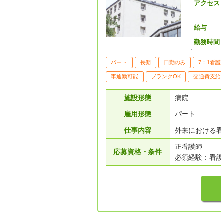
アクセス
給与
勤務時間
パート
長期
日勤のみ
7：1看護
車通勤可能
ブランクOK
交通費支給
施設形態
病院
雇用形態
パート
仕事内容
外来における看
正看護師
応募資格・条件
必須経験：看護