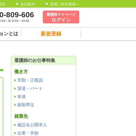
案内
会社案内
採用ご担当者様へ
0-809-606
看護師マイページ
ログイン
00 / 水 9:00～18:00
ョンとは
新規登録
看護師のお仕事特集
働き方
常勤・正職員
派遣・パート
単発
夜勤専従
就業先
施設名公開求人
企業・学校