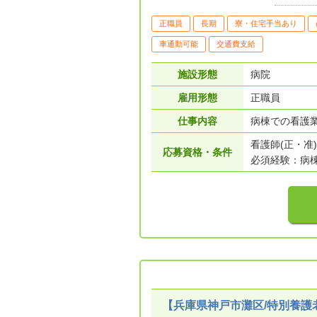
正職員
長期
寮・住宅手当あり
車通勤可能
交通費支給
施設形態
病院
雇用形態
正職員
仕事内容
病棟での看護
看護師(正・准)
応募資格・条件
必須経験：病
【兵庫県神戸市灘区/特別養護