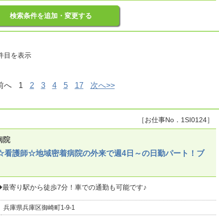
検索条件を追加・変更する
0件目を表示
前へ
1
2
3
4
5
17
次へ>>
［お仕事No．1SI0124］
病院
☆看護師☆地域密着病院の外来で週4日～の日勤パート！ブ
最寄り駅から徒歩7分！車での通勤も可能です♪
兵庫県兵庫区御崎町1-9-1