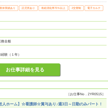
産休実績あり
託児所あり
有給消化率70％以上
2交替制
電子カルテ
業務全般
棟経験（１年）
お仕事詳細を見る
［お仕事No．2YR0515］
老人ホーム】☆看護師☆賞与あり♪週3日～日勤のみパート！