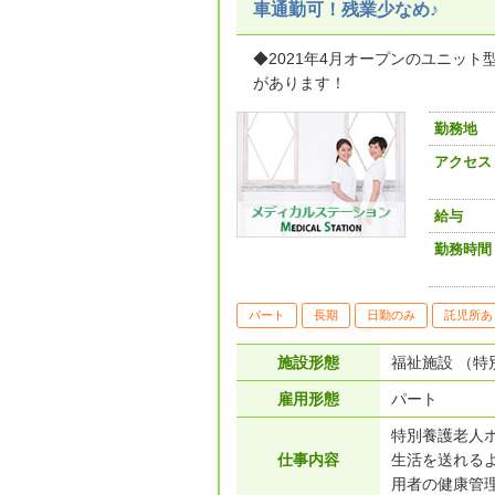
車通勤可！残業少なめ♪
◆2021年4月オープンのユニッ
があります！
勤務地
アクセス
給与
勤務時間
パート
長期
日勤のみ
託児所あ
施設形態
福祉施設 （特
雇用形態
パート
特別養護老人
仕事内容
生活を送れる
用者の健康管理