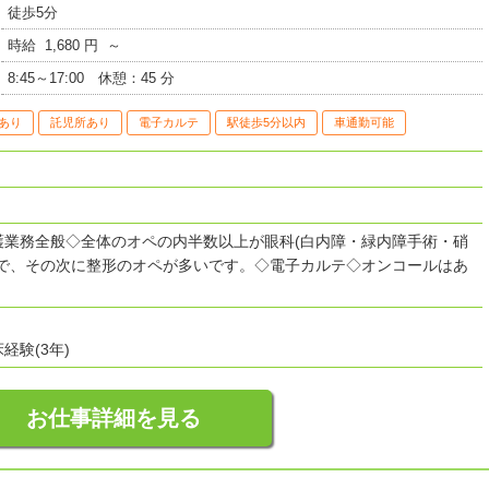
徒歩5分
時給 1,680 円 ～
8:45～17:00 休憩：45 分
あり
託児所あり
電子カルテ
駅徒歩5分以内
車通勤可能
護業務全般◇全体のオペの内半数以上が眼科(白内障・緑内障手術・硝
)で、その次に整形のオペが多いです。◇電子カルテ◇オンコールはあ
経験(3年)
お仕事詳細を見る