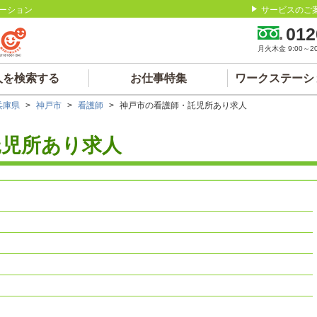
ーション
サービスのご
012
月火木金 9:00～20:
人を検索する
お仕事特集
ワークステーシ
兵庫県
>
神戸市
>
看護師
>
神戸市の看護師・託児所あり求人
託児所あり求人