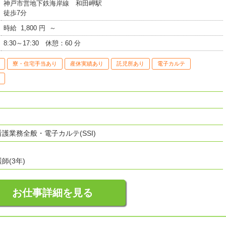
神戸市営地下鉄海岸線 和田岬駅
徒歩7分
時給 1,800 円 ～
8:30～17:30 休憩：60 分
寮・住宅手当あり
産休実績あり
託児所あり
電子カルテ
護業務全般・電子カルテ(SSI)
師(3年)
お仕事詳細を見る