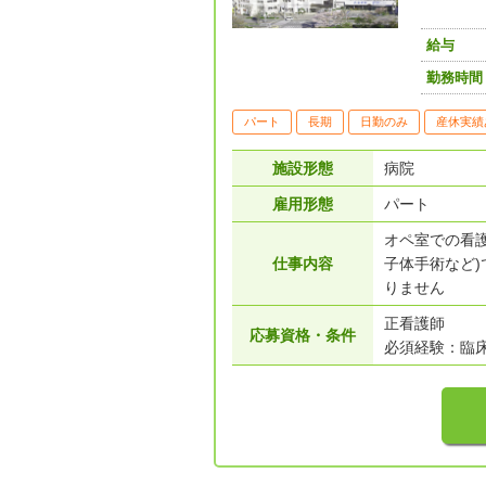
給与
勤務時間
パート
長期
日勤のみ
産休実績
施設形態
病院
雇用形態
パート
オペ室での看
仕事内容
子体手術など
りません
正看護師
応募資格・条件
必須経験：臨床