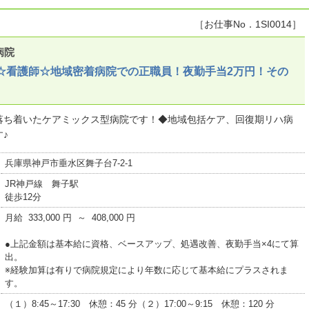
［お仕事No．1SI0014］
病院
☆看護師☆地域密着病院での正職員！夜勤手当2万円！その
落ち着いたケアミックス型病院です！◆地域包括ケア、回復期リハ病
♪
兵庫県神戸市垂水区舞子台7-2-1
JR神戸線 舞子駅
徒歩12分
月給 333,000 円 ～ 408,000 円
●上記金額は基本給に資格、ベースアップ、処遇改善、夜勤手当×4にて算
出。
※経験加算は有りで病院規定により年数に応じて基本給にプラスされま
す。
（１）8:45～17:30 休憩：45 分（２）17:00～9:15 休憩：120 分