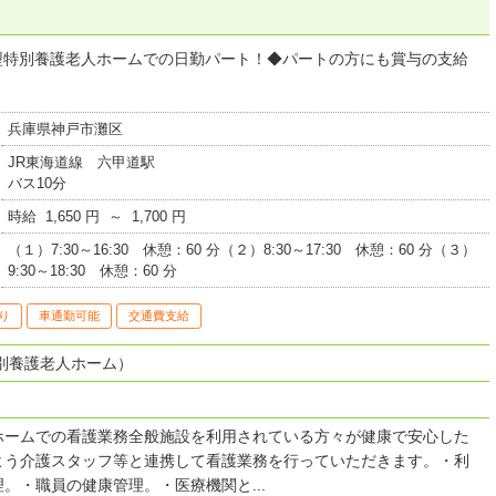
ト型特別養護老人ホームでの日勤パート！◆パートの方にも賞与の支給
兵庫県神戸市灘区
JR東海道線 六甲道駅
バス10分
時給 1,650 円 ～ 1,700 円
（１）7:30～16:30 休憩：60 分（２）8:30～17:30 休憩：60 分（３）
9:30～18:30 休憩：60 分
り
車通勤可能
交通費支給
別養護老人ホーム）
ホームでの看護業務全般施設を利用されている方々が健康で安心した
よう介護スタッフ等と連携して看護業務を行っていただきます。・利
。・職員の健康管理。・医療機関と...