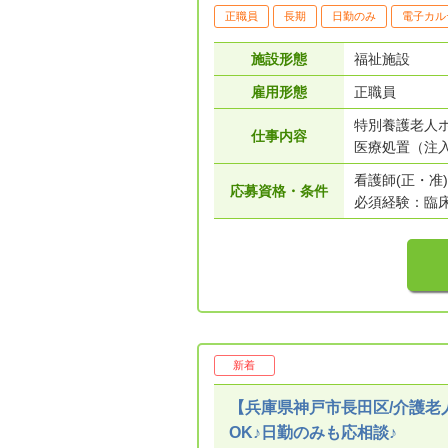
正職員
長期
日勤のみ
電子カル
施設形態
福祉施設
雇用形態
正職員
特別養護老人
仕事内容
医療処置（注
看護師(正・准)
応募資格・条件
必須経験：臨
新着
【兵庫県神戸市長田区/介護老
OK♪日勤のみも応相談♪