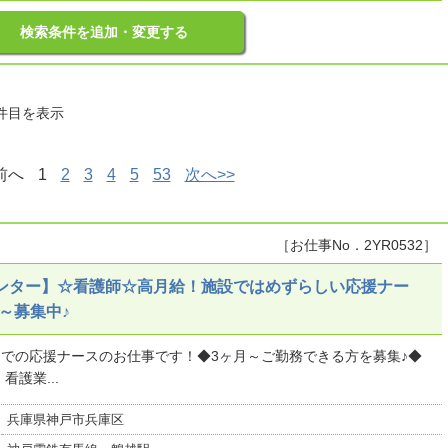
検索条件を追加・変更する
0件目を表示
前へ
1
2
3
4
5
53
次へ>>
［お仕事No．2YR0532］
センター】☆看護師☆高月給！施設ではめずらしい応援ナー
～募集中♪
ムでの応援ナースのお仕事です！◆3ヶ月～ご勤務できる方を募集♪◆
護業...
兵庫県神戸市兵庫区