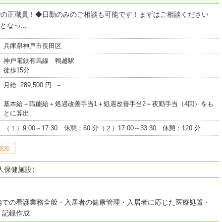
での正職員！◆日勤のみのご相談も可能です！まずはご相談ください
なっ...
兵庫県神戸市長田区
神戸電鉄有馬線 鵯越駅
徒歩15分
月給 289,500 円 ～
基本給＋職能給＋処遇改善手当1＋処遇改善手当2＋夜勤手当（4回）をも
とに算出
（１）9:00～17:30 休憩：60 分（２）17:00～33:30 休憩：120 分
支給
人保健施設）
内での看護業務全般・入居者の健康管理・入居者に応じた医療処置・
・記録作成