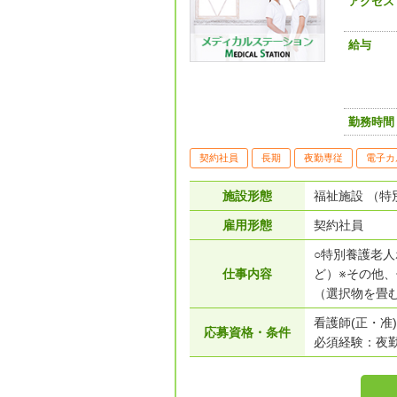
アクセス
給与
勤務時間
契約社員
長期
夜勤専従
電子カ
施設形態
福祉施設 （特
雇用形態
契約社員
○特別養護老
仕事内容
ど）※その他
（選択物を畳む
看護師(正・准)
応募資格・条件
必須経験：夜