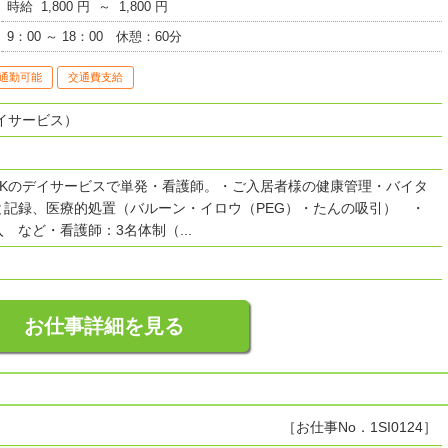
時給 1,800 円 ～ 1,800 円
9：00 ～ 18：00 休憩：60分
通勤可能
交通費支給
イサービス）
OKのデイサービスで単発・看護師。・ご入居者様の健康管理・バイタ
と記録、医療的処置（バルーン・イロウ（PEG）・たんの吸引） ・
 など・看護師：3名体制（...
お仕事詳細を見る
［お仕事No．1SI0124］