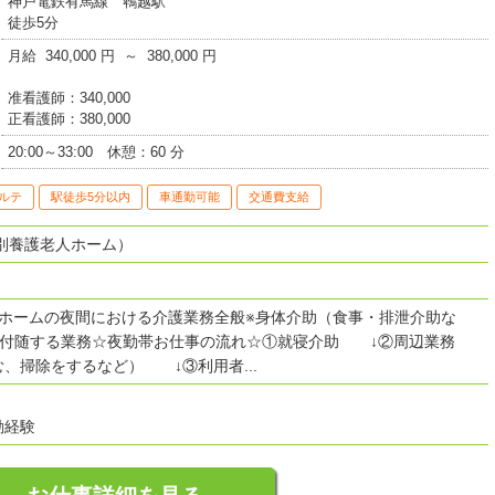
神戸電鉄有馬線 鵯越駅
徒歩5分
月給 340,000 円 ～ 380,000 円
准看護師：340,000
正看護師：380,000
20:00～33:00 休憩：60 分
ルテ
駅徒歩5分以内
車通勤可能
交通費支給
別養護老人ホーム）
人ホームの夜間における介護業務全般※身体介助（食事・排泄介助な
、付随する業務☆夜勤帯お仕事の流れ☆①就寝介助 ↓②周辺業務
、掃除をするなど） ↓③利用者...
勤経験