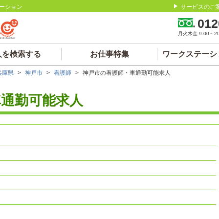
ーション
サービスのご
012
月火木金 9:00～20:
人を検索する
お仕事特集
ワークステーシ
兵庫県
>
神戸市
>
看護師
>
神戸市の看護師・車通勤可能求人
車通勤可能求人