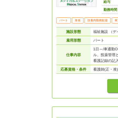
給与
勤務時間
パート
単発
扶養内勤務歓迎
車
施設形態
福祉施設 （デ
雇用形態
パート
1日～/車通勤
仕事内容
ル、投薬管理
看護記録の記入
応募資格・条件
看護師(正・准)