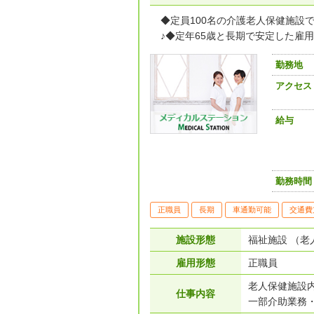
◆定員100名の介護老人保健施設
♪◆定年65歳と長期で安定した雇用と
勤務地
アクセス
給与
勤務時間
正職員
長期
車通勤可能
交通費
施設形態
福祉施設 （老
雇用形態
正職員
老人保健施設
仕事内容
一部介助業務