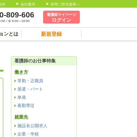
案内
会社案内
採用ご担当者様へ
0-809-606
看護師マイページ
ログイン
00 / 水 9:00～18:00
ョンとは
新規登録
看護師のお仕事特集
働き方
常勤・正職員
派遣・パート
単発
夜勤専従
就業先
施設名公開求人
企業・学校