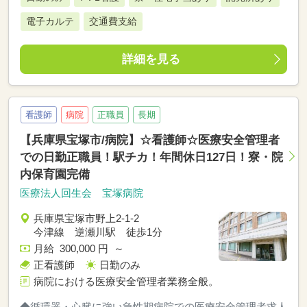
電子カルテ
交通費支給
詳細を見る
看護師
病院
正職員
長期
【兵庫県宝塚市/病院】☆看護師☆医療安全管理者
での日勤正職員！駅チカ！年間休日127日！寮・院
内保育園完備
医療法人回生会 宝塚病院
兵庫県宝塚市野上2-1-2
今津線 逆瀬川駅 徒歩1分
月給 300,000 円 ～
正看護師
日勤のみ
病院における医療安全管理者業務全般。
◆循環器・心臓に強い急性期病院での医療安全管理者求人