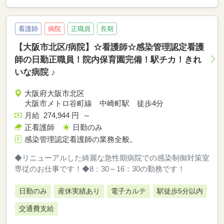
看護師
病院
正職員
長期
【大阪市北区/病院】☆看護師☆感染管理認定看護
師の日勤正職員！院内保育園完備！駅チカ！きれ
いな病院 ♪
大阪府大阪市北区
大阪市メトロ谷町線 中崎町駅 徒歩4分
月給 274,944 円 ～
正看護師
日勤のみ
感染管理認定看護師の業務全般。
◆リニューアルした綺麗な急性期病院での感染制御対策室
専従のお仕事です！◆8：30～16：30の勤務です！
日勤のみ
産休実績あり
電子カルテ
駅徒歩5分以内
交通費支給