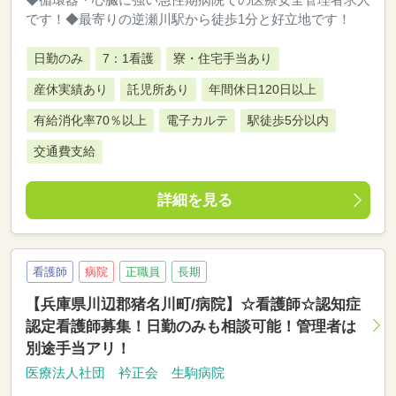
です！◆最寄りの逆瀬川駅から徒歩1分と好立地です！
日勤のみ
7：1看護
寮・住宅手当あり
産休実績あり
託児所あり
年間休日120日以上
有給消化率70％以上
電子カルテ
駅徒歩5分以内
交通費支給
詳細を見る
看護師
病院
正職員
長期
【兵庫県川辺郡猪名川町/病院】☆看護師☆認知症
認定看護師募集！日勤のみも相談可能！管理者は
別途手当アリ！
医療法人社団 衿正会 生駒病院