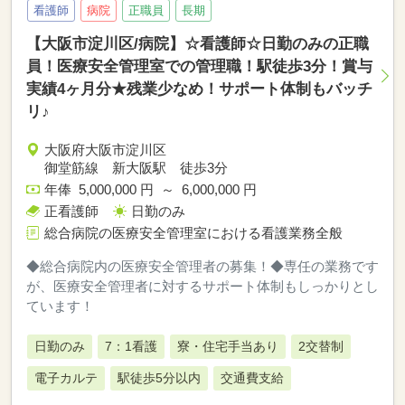
看護師
病院
正職員
長期
【大阪市淀川区/病院】☆看護師☆日勤のみの正職
員！医療安全管理室での管理職！駅徒歩3分！賞与
実績4ヶ月分★残業少なめ！サポート体制もバッチ
リ♪
大阪府大阪市淀川区
御堂筋線 新大阪駅 徒歩3分
年俸 5,000,000 円 ～ 6,000,000 円
正看護師
日勤のみ
総合病院の医療安全管理室における看護業務全般
◆総合病院内の医療安全管理者の募集！◆専任の業務です
が、医療安全管理者に対するサポート体制もしっかりとし
ています！
日勤のみ
7：1看護
寮・住宅手当あり
2交替制
電子カルテ
駅徒歩5分以内
交通費支給