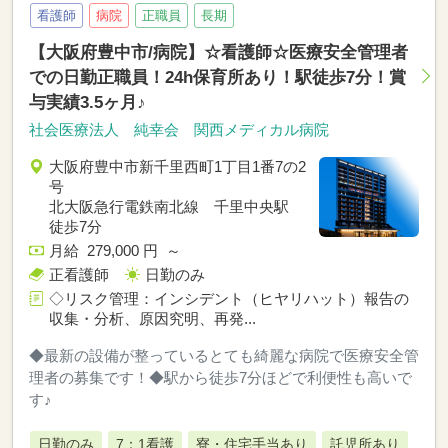
看護師
病院
正職員
長期
【大阪府豊中市/病院】☆看護師☆医療安全管理者
での日勤正職員！24h保育所あり！駅徒歩7分！賞
与実績3.5ヶ月♪
社会医療法人 純幸会 関西メディカル病院
大阪府豊中市新千里西町1丁目1番7の2
号
北大阪急行電鉄南北線 千里中央駅
徒歩7分
月給 279,000 円 ～
正看護師
日勤のみ
◇リスク管理：インシデント（ヒヤリハット）報告の
収集・分析、原因究明、再発...
◆最新の設備が整っているとても綺麗な病院で医療安全管
理者の募集です！◆駅から徒歩7分ほどで利便性も高いで
す♪
日勤のみ
7：1看護
寮・住宅手当あり
託児所あり