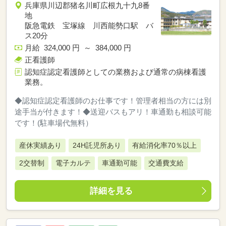
兵庫県川辺郡猪名川町広根九十九8番
地
阪急電鉄 宝塚線 川西能勢口駅 バ
ス20分
月給 324,000 円 ～ 384,000 円
正看護師
認知症認定看護師としての業務および通常の病棟看護
業務。
◆認知症認定看護師のお仕事です！管理者相当の方には別
途手当が付きます！◆送迎バスもアリ！車通勤も相談可能
です！(駐車場代無料）
産休実績あり
24H託児所あり
有給消化率70％以上
2交替制
電子カルテ
車通勤可能
交通費支給
詳細を見る