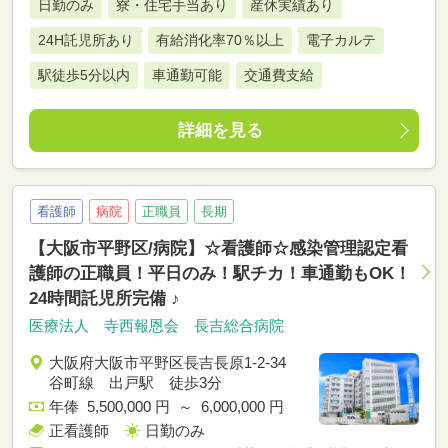
日勤のみ
寮・住宅手当あり
産休実績あり
24H託児所あり
有給消化率70％以上
電子カルテ
駅徒歩5分以内
車通勤可能
交通費支給
詳細を見る
看護師
病院
正職員
長期
【大阪市平野区/病院】☆看護師☆感染管理認定看
護師の正職員！平日のみ！駅チカ！車通勤もOK！
24時間託児所完備 ♪
医療法人 寺西報恩会 長吉総合病院
大阪府大阪市平野区長吉長原1-2-34
谷町線 出戸駅 徒歩3分
年俸 5,500,000 円 ～ 6,000,000 円
正看護師
日勤のみ