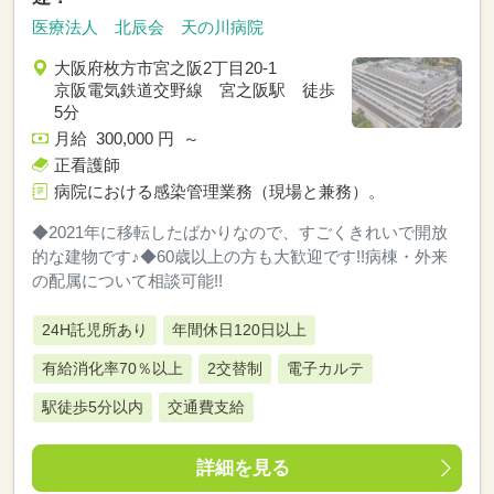
医療法人 北辰会 天の川病院
大阪府枚方市宮之阪2丁目20-1
京阪電気鉄道交野線 宮之阪駅 徒歩
5分
月給 300,000 円 ～
正看護師
病院における感染管理業務（現場と兼務）。
◆2021年に移転したばかりなので、すごくきれいで開放
的な建物です♪◆60歳以上の方も大歓迎です!!病棟・外来
の配属について相談可能!!
24H託児所あり
年間休日120日以上
有給消化率70％以上
2交替制
電子カルテ
駅徒歩5分以内
交通費支給
詳細を見る