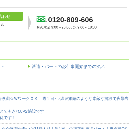
合わせ
0120-809-606
］を
月火木金 9:00～20:00 / 水 9:00～18:00
イト
派遣・パートのお仕事開始までの流れ
介護職☆ＷワークＯＫ！週１日～♪温泉旅館のような素敵な施設で夜勤専
！とてもきれいな施設です！
従です！
】☆介護職☆希少な21時入り！週1日～の準夜勤専従パート！車通勤OK