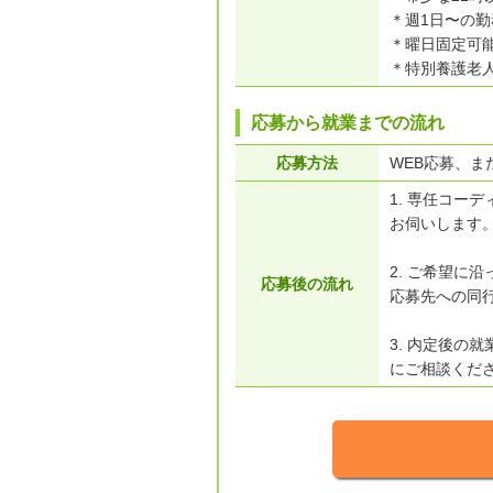
＊週1日〜の勤
＊曜日固定可
＊特別養護老
応募から就業までの流れ
応募方法
WEB応募、また
1. 専任コー
お伺いします
2. ご希望に
応募後の流れ
応募先への同
3. 内定後の
にご相談くだ