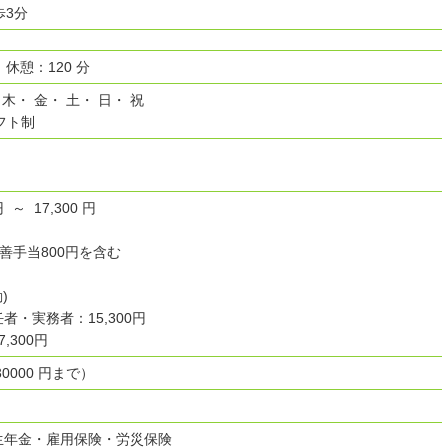
歩3分
0 休憩：120 分
 木・ 金・ 土・ 日・ 祝
フト制
円 ～ 17,300 円
善手当800円を含む
)
者・実務者：15,300円
,300円
000 円まで）
生年金・雇用保険・労災保険