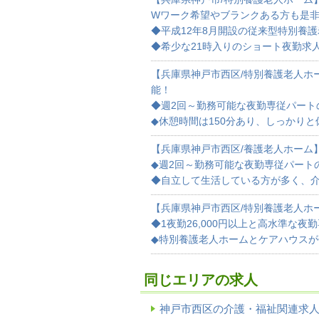
Wワーク希望やブランクある方も是
◆平成12年8月開設の従来型特別養
◆希少な21時入りのショート夜勤求
【兵庫県神戸市西区/特別養護老人ホ
能！
◆週2回～勤務可能な夜勤専従パート
◆休憩時間は150分あり、しっかり
【兵庫県神戸市西区/養護老人ホーム
◆週2回～勤務可能な夜勤専従パート
◆自立して生活している方が多く、
【兵庫県神戸市西区/特別養護老人ホー
◆1夜勤26,000円以上と高水準な
◆特別養護老人ホームとケアハウス
同じエリアの求人
神戸市西区の介護・福祉関連求