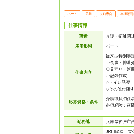
パート
長期
夜勤専従
車通勤可
仕事情報
職種
介護・福祉関
雇用形態
パート
従来型特別養
◇食事・排泄
◇見守り・巡
仕事内容
◇記録作成
◇トイレ誘導
◇その他付随
介護職員初任
応募資格・条件
必須経験：夜
勤務地
兵庫県神戸市
JR山陽線 大