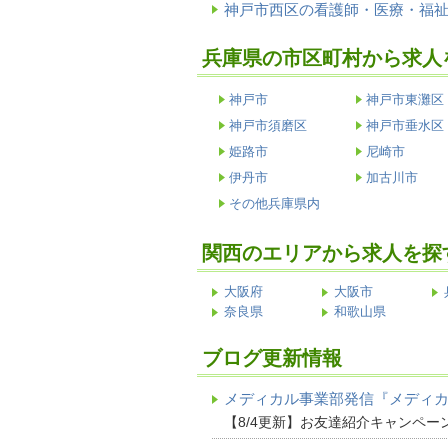
神戸市西区の看護師・医療・福
兵庫県の市区町村から求人
神戸市
神戸市東灘区
神戸市須磨区
神戸市垂水区
姫路市
尼崎市
伊丹市
加古川市
その他兵庫県内
関西のエリアから求人を探
大阪府
大阪市
奈良県
和歌山県
ブログ更新情報
メディカル事業部発信『メディ
【8/4更新】お友達紹介キャンペー