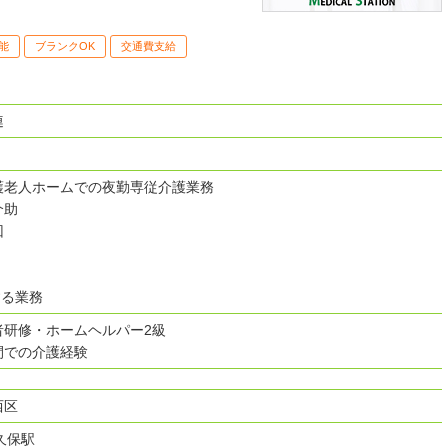
能
ブランクOK
交通費支給
連
護老人ホームでの夜勤専従介護業務
介助
回
する業務
者研修・ホームヘルパー2級
間での介護経験
西区
久保駅