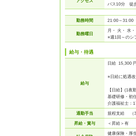
アクセス
バス10分 徒
勤務時間
21:00～31:0
月・ 火・ 水・
勤務曜日
※週1回～のシ
給与・待遇
日給 15,300 
※日給に処遇改
給与
【日給】(1夜勤
基礎研修・初任
介護福祉士：17
通勤手当
規程支給 （30
昇給・賞与
＜昇給＞有
健康保険・厚