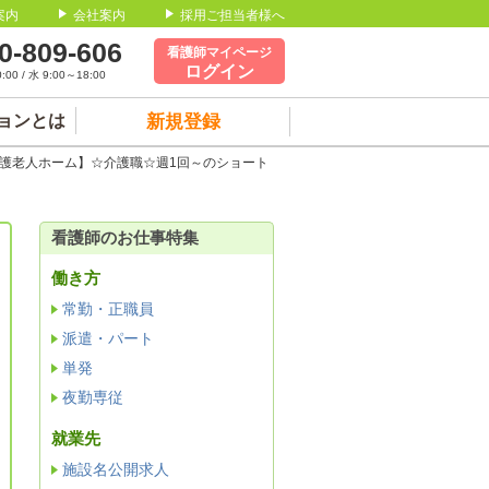
案内
会社案内
採用ご担当者様へ
0-809-606
看護師マイページ
ログイン
00 / 水 9:00～18:00
ョンとは
新規登録
養護老人ホーム】☆介護職☆週1回～のショート
看護師のお仕事特集
働き方
常勤・正職員
派遣・パート
単発
夜勤専従
就業先
施設名公開求人