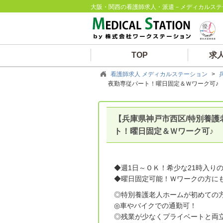
大阪・関西の看護師求人・派遣－メディカルステ
TOP
求
看護師求人 メディカルステーション
>
夜勤専従パート！曜日固定＆Ｗワーク可♪
【兵庫県神戸市西区/特別養護
ト！曜日固定＆Ｗワーク可♪
◆週1日～ＯＫ！希少な21時入り
◆曜日固定可能！Ｗワークの方に
◎特別養護老人ホームが初めての
◎車やバイクでの通勤可！
◎残業が少なくプライベートと両