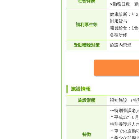
社会保険
※勤務日数・
健康診断：年2
制服貸与
福利厚生等
職員給食：1食
各種研修
受動喫煙対策
施設内禁煙
施設情報
施設形態
福祉施設 （特
〜特別養護老
＊平成12年
特別養護老人
＊車での通勤
特徴
＊希少な21