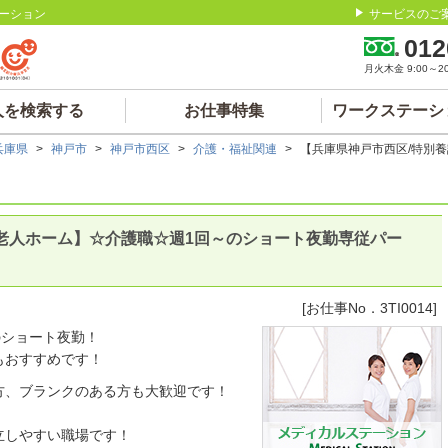
ーション
サービスのご
012
月火木金 9:00～20:
人を検索する
お仕事特集
ワークステーシ
兵庫県
>
神戸市
>
神戸市西区
>
介護・福祉関連
>
【兵庫県神戸市西区/特別
老人ホーム】☆介護職☆週1回～のショート夜勤専従パー
[お仕事No．3TI0014]
のショート夜勤！
もおすすめです！
方、ブランクのある方も大歓迎です！
立しやすい職場です！