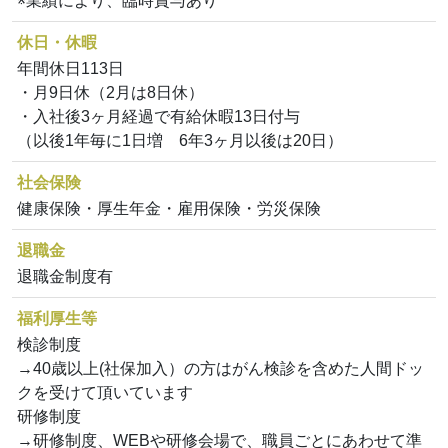
※業績により、臨時賞与あり
休日・休暇
年間休日113日
・月9日休（2月は8日休）
・入社後3ヶ月経過で有給休暇13日付与
（以後1年毎に1日増 6年3ヶ月以後は20日）
社会保険
健康保険・厚生年金・雇用保険・労災保険
退職金
退職金制度有
福利厚生等
検診制度
→40歳以上(社保加入）の方はがん検診を含めた人間ドッ
クを受けて頂いています
研修制度
→研修制度、WEBや研修会場で、職員ごとにあわせて準