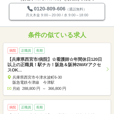
0120-809-606
（通話無料）
月火木金 9:00～20:00 / 水 9:00～18:00
条件の似ている求人
病院
正職員
長期
【兵庫県西宮市/病院】☆看護師☆年間休日120日
以上の正職員！駅チカ！阪急＆阪神2WAYアクセ
スOK...
兵庫県西宮市今津水波町6-30
阪急電鉄今津線 今津駅
月給 288,800 円 ～ 366,800 円
病院
正職員
長期