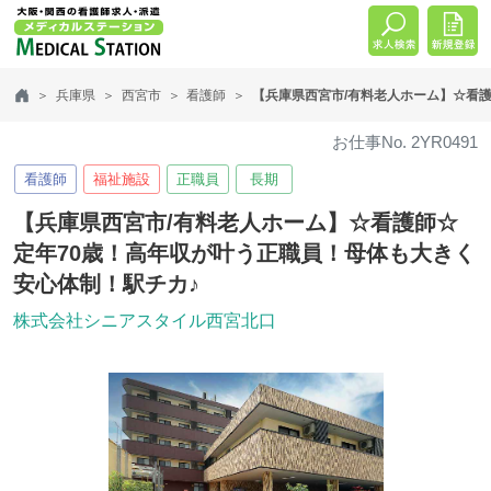
兵庫県
西宮市
看護師
【兵庫県西宮市/有料老人ホーム】☆看
お仕事No. 2YR0491
看護師
福祉施設
正職員
長期
【兵庫県西宮市/有料老人ホーム】☆看護師☆
定年70歳！高年収が叶う正職員！母体も大きく
安心体制！駅チカ♪
株式会社シニアスタイル西宮北口