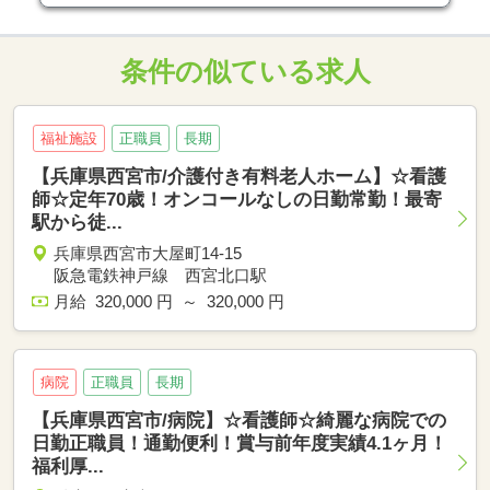
条件の似ている求人
福祉施設
正職員
長期
【兵庫県西宮市/介護付き有料老人ホーム】☆看護
師☆定年70歳！オンコールなしの日勤常勤！最寄
駅から徒...
兵庫県西宮市大屋町14-15
阪急電鉄神戸線 西宮北口駅
月給 320,000 円 ～ 320,000 円
病院
正職員
長期
【兵庫県西宮市/病院】☆看護師☆綺麗な病院での
日勤正職員！通勤便利！賞与前年度実績4.1ヶ月！
福利厚...