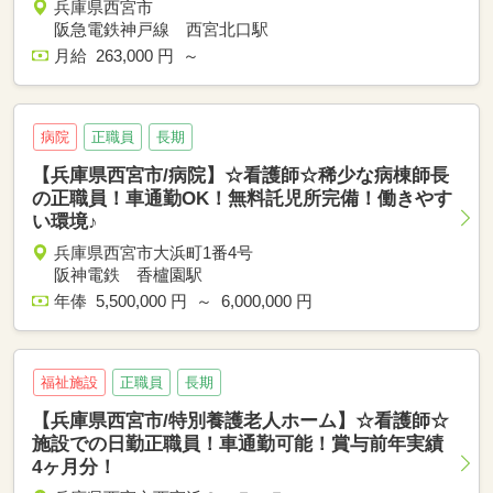
兵庫県西宮市
阪急電鉄神戸線 西宮北口駅
月給 263,000 円 ～
病院
正職員
長期
【兵庫県西宮市/病院】☆看護師☆稀少な病棟師長
の正職員！車通勤OK！無料託児所完備！働きやす
い環境♪
兵庫県西宮市大浜町1番4号
阪神電鉄 香櫨園駅
年俸 5,500,000 円 ～ 6,000,000 円
福祉施設
正職員
長期
【兵庫県西宮市/特別養護老人ホーム】☆看護師☆
施設での日勤正職員！車通勤可能！賞与前年実績
4ヶ月分！