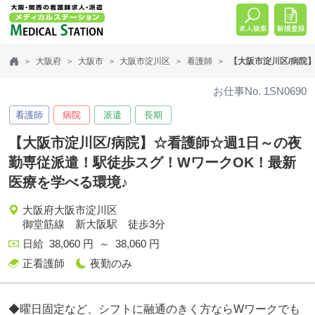
大阪府
大阪市
大阪市淀川区
看護師
【大阪市淀川区/病院
お仕事No. 1SN0690
看護師
病院
派遣
長期
【大阪市淀川区/病院】☆看護師☆週1日～の夜
勤専従派遣！駅徒歩スグ！WワークOK！最新
医療を学べる環境♪
大阪府大阪市淀川区
御堂筋線 新大阪駅 徒歩3分
日給 38,060 円 ～ 38,060 円
正看護師
夜勤のみ
◆曜日固定など、シフトに融通のきく方ならWワークでも