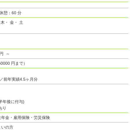
 休憩：60 分
 木・ 金・ 土
0 円 ～
000 円まで）
／前年実績4.5ヶ月分
半年後に付与)
あり
生年金・雇用保険・労災保険
まいの方