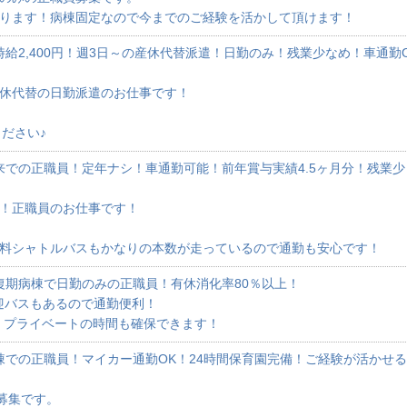
なります！病棟固定なので今までのご経験を活かして頂けます！
給2,400円！週3日～の産休代替派遣！日勤のみ！残業少なめ！車通勤
産休代替の日勤派遣のお仕事です！
ださい♪
来での正職員！定年ナシ！車通勤可能！前年賞与実績4.5ヶ月分！残業少
師！正職員のお仕事です！
無料シャトルバスもかなりの本数が走っているので通勤も安心です！
復期病棟で日勤のみの正職員！有休消化率80％以上！
迎バスもあるので通勤便利！
、プライベートの時間も確保できます！
棟での正職員！マイカー通勤OK！24時間保育園完備！ご経験が活かせる
員募集です。