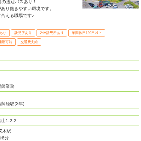
通の送迎バスあり！
があり働きやすい環境です。
合える職場です♪
あり
託児所あり
24H託児所あり
年間休日120日以上
通勤可能
交通費支給
護師業務
師経験(3年)
1-2-2
茨木駅
歩8分