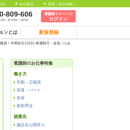
案内
会社案内
採用ご担当者様へ
0-809-606
看護師マイページ
ログイン
00 / 水 9:00～18:00
ョンとは
新規登録
職員！年間休日120日♪車通勤可・送迎バスあ
看護師のお仕事特集
働き方
常勤・正職員
派遣・パート
単発
夜勤専従
就業先
施設名公開求人