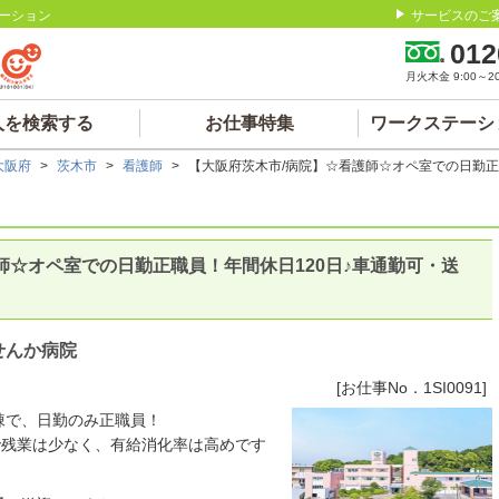
ーション
サービスのご
012
月火木金 9:00～20:
人を検索する
お仕事特集
ワークステーシ
大阪府
>
茨木市
>
看護師
>
【大阪府茨木市/病院】☆看護師☆オペ室での日勤正
師☆オペ室での日勤正職員！年間休日120日♪車通勤可・送
せんか病院
[お仕事No．1SI0091]
棟で、日勤のみ正職員！
で残業は少なく、有給消化率は高めです