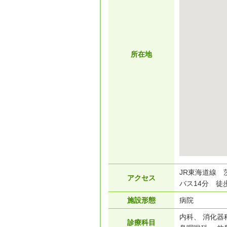
所在地
JR東海道線 
アクセス
バス14分 徒
施設形態
病院
内科、 消化器
診療科目