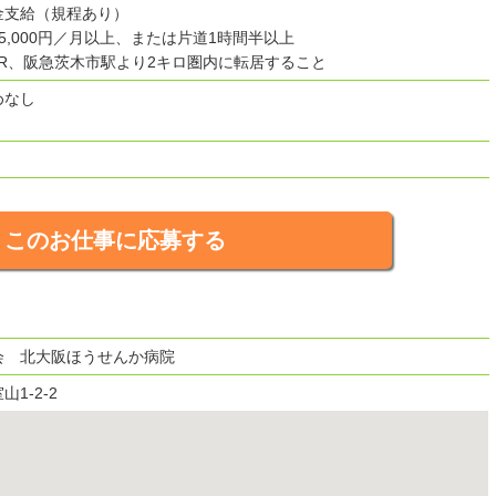
金支給（規程あり）
5,000円／月以上、または片道1時間半以上
R、阪急茨木市駅より2キロ圏内に転居すること
めなし
このお仕事に応募する
会 北大阪ほうせんか病院
1-2-2