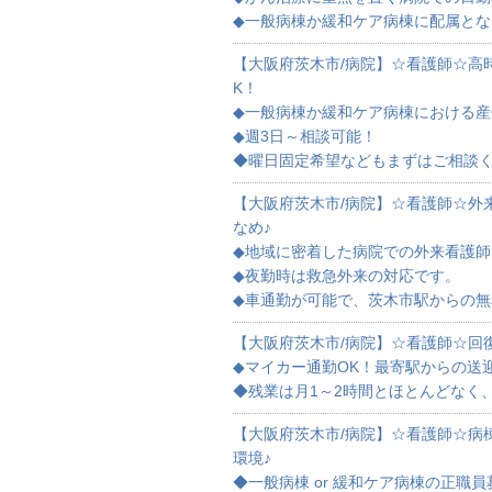
◆一般病棟か緩和ケア病棟に配属と
【大阪府茨木市/病院】☆看護師☆高時
K！
◆一般病棟か緩和ケア病棟における
◆週3日～相談可能！
◆曜日固定希望などもまずはご相談く
【大阪府茨木市/病院】☆看護師☆外
なめ♪
◆地域に密着した病院での外来看護
◆夜勤時は救急外来の対応です。
◆車通勤が可能で、茨木市駅からの
【大阪府茨木市/病院】☆看護師☆回
◆マイカー通勤OK！最寄駅からの送
◆残業は月1～2時間とほとんどなく
【大阪府茨木市/病院】☆看護師☆病
環境♪
◆一般病棟 or 緩和ケア病棟の正職