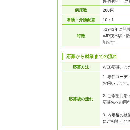
鼻咽喉科、 放
病床数
280床
看護・介護配置
10：1
○1943年に
特徴
○JR茨木駅
能です！
応募から就業までの流れ
応募方法
WEB応募、また
1. 専任コー
お伺いします
2. ご希望に
応募後の流れ
応募先への同
3. 内定後の
にご相談くだ