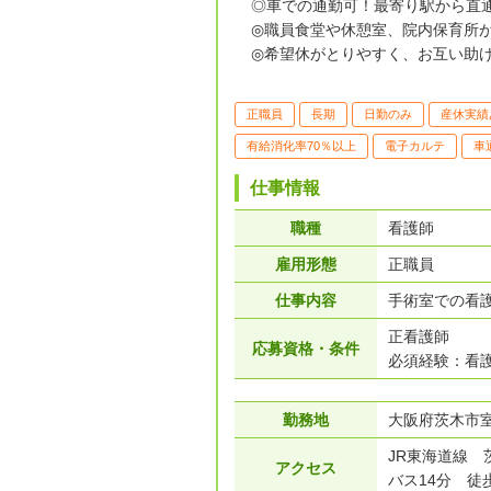
◎車での通勤可！最寄り駅から直
◎職員食堂や休憩室、院内保育所
◎希望休がとりやすく、お互い助け
正職員
長期
日勤のみ
産休実績
有給消化率70％以上
電子カルテ
車
仕事情報
職種
看護師
雇用形態
正職員
仕事内容
手術室での看
正看護師
応募資格・条件
必須経験：看護
勤務地
大阪府茨木市室山
JR東海道線 
アクセス
バス14分 徒