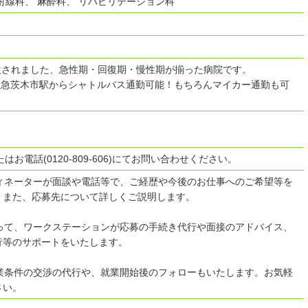
射線科、 麻酔科、 リハビリテーション科
開設されました、急性期・回復期・慢性期が揃った病院です。
・阪急茨木市駅からシャトルバス通勤可能！もちろんマイカー通勤も可
はお電話(0120-809-606)にてお問い合わせください。
ディネーターが面談や電話等で、ご経歴や今後のお仕事へのご希望等を
。また、応募先について詳しくご説明します。
沿って、ワークステーションが応募の手続き代行や面接のアドバイス、
行等のサポートをいたします。
就業条件の交渉の代行や、就業開始後のフォローもいたします。お気軽
さい。