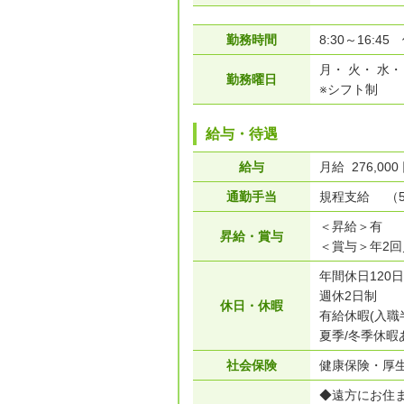
勤務時間
8:30～16:45
月・ 火・ 水・
勤務曜日
※シフト制
給与・待遇
給与
月給 276,00
通勤手当
規程支給 （50
＜昇給＞有
昇給・賞与
＜賞与＞年2回
年間休日120日
週休2日制
休日・休暇
有給休暇(入職
夏季/冬季休暇
社会保険
健康保険・厚
◆遠方にお住