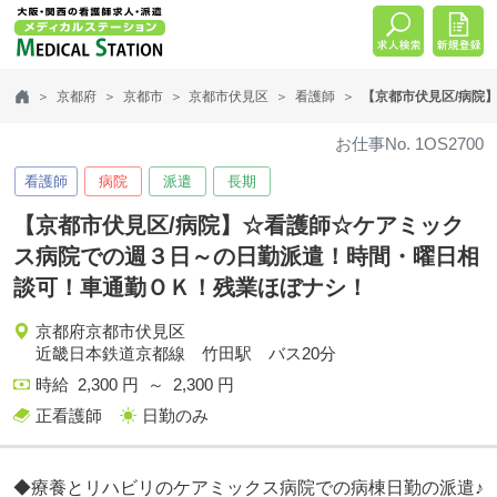
京都府
京都市
京都市伏見区
看護師
【京都市伏見区/病院
お仕事No. 1OS2700
看護師
病院
派遣
長期
【京都市伏見区/病院】☆看護師☆ケアミック
ス病院での週３日～の日勤派遣！時間・曜日相
談可！車通勤ＯＫ！残業ほぼナシ！
京都府京都市伏見区
近畿日本鉄道京都線 竹田駅 バス20分
時給 2,300 円 ～ 2,300 円
正看護師
日勤のみ
◆療養とリハビリのケアミックス病院での病棟日勤の派遣♪