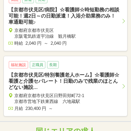
【京都市伏見区/病院】☆看護師☆時短勤務の相談
可能！週2日～の日勤派遣！入浴介助業務のみ！
車通勤可能♪
京都府京都市伏見区
京阪電気鉄道宇治線 観月橋駅
時給 2,040 円 ～ 2,040 円
福祉施設
正職員
長期
【京都市伏見区/特別養護老人ホーム】☆看護師☆
看護と介護セパレート！日勤のみで残業のほとん
どない施設...
京都府京都市伏見区日野田頬町72-1
京都市営地下鉄東西線 六地蔵駅
月給 230,400 円 ～