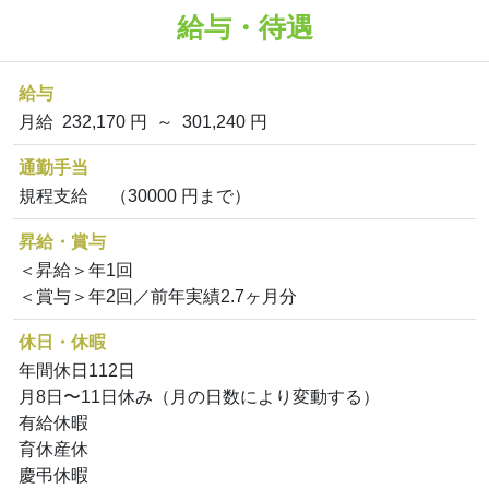
給与・待遇
給与
月給 232,170 円 ～ 301,240 円
通勤手当
規程支給 （30000 円まで）
昇給・賞与
＜昇給＞年1回
＜賞与＞年2回／前年実績2.7ヶ月分
休日・休暇
年間休日112日
月8日〜11日休み（月の日数により変動する）
有給休暇
育休産休
慶弔休暇