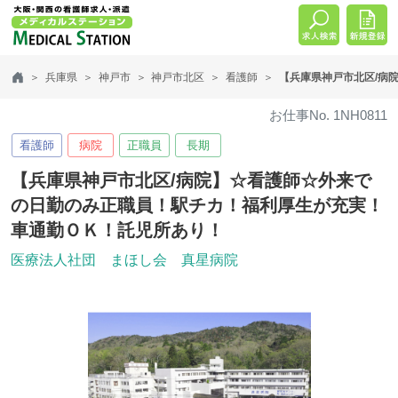
兵庫県
神戸市
神戸市北区
看護師
【兵庫県神戸市北区/病
お仕事No. 1NH0811
看護師
病院
正職員
長期
【兵庫県神戸市北区/病院】☆看護師☆外来で
の日勤のみ正職員！駅チカ！福利厚生が充実！
車通勤ＯＫ！託児所あり！
医療法人社団 まほし会 真星病院