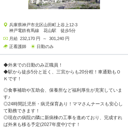
兵庫県神戸市北区山田町上谷上12-3
神戸電鉄有馬線 花山駅 徒歩5分
月給 232,170 円 ～ 301,240 円
正看護師
日勤のみ
◆外来での日勤のみ正職員！
◆駅から徒歩5分と近く、三宮からも20分程！車通勤もＯ
Ｋです！
◎食事補助や互助会、保養所など福利厚生が充実していま
す♪
◎24時間託児所・病児保育あり！ママさんナースも安心し
て勤務できます！
◎現在の病院の隣に新病棟の工事を進めており、完成すれ
ば外来も移る予定(2027年度中)です！