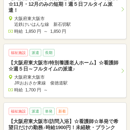
☆11月・12月のみの短期！週５日フルタイム派
遣！
大阪府東大阪市
近鉄けいはんな線 新石切駅
時給 1,850 円 ～ 1,850 円
福祉施設
派遣
長期
【大阪府東大阪市/特別養護老人ホーム】☆看護師
☆週５日～フルタイムの派遣♪
大阪府東大阪市
JRおおさか東線 俊徳道駅
時給 1,700 円 ～
福祉施設
派遣
単発
新着
【大阪府東大阪市/訪問入浴】☆看護師☆単発で希
望日だけの勤務♪時給1900円！未経験・ブランク