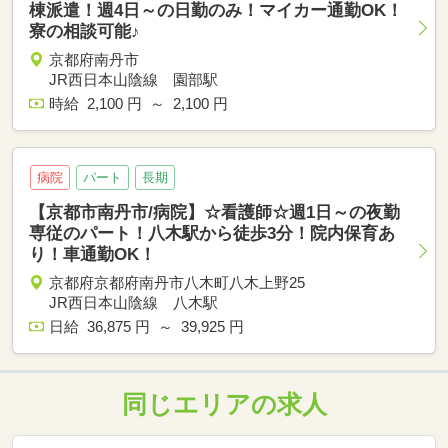
棟派遣！週4日～の日勤のみ！マイカー通勤OK！
寮の相談可能♪
京都府南丹市
JR西日本山陰線 園部駅
時給 2,100 円 ～ 2,100 円
病院
パート
長期
【京都市南丹市/病院】☆看護師☆週1日～の夜勤
専従のパート！八木駅から徒歩3分！院内保育あ
り！車通勤OK！
京都府京都府南丹市八木町八木上野25
JR西日本山陰線 八木駅
日給 36,875 円 ～ 39,925 円
同じエリアの求人