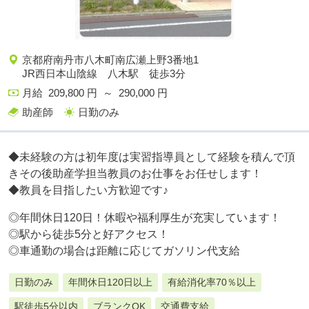
京都府南丹市八木町南広瀬上野3番地1
JR西日本山陰線 八木駅 徒歩3分
月給 209,800 円 ～ 290,000 円
助産師
日勤のみ
◆未経験の方は初年度は実習指導員として経験を積んで頂
きその後助産学担当教員のお仕事をお任せします！
◆教員を目指したい方歓迎です♪
◎年間休日120日！休暇や福利厚生が充実しています！
◎駅から徒歩5分と好アクセス！
◎車通勤の場合は距離に応じてガソリン代支給
日勤のみ
年間休日120日以上
有給消化率70％以上
駅徒歩5分以内
ブランクOK
交通費支給