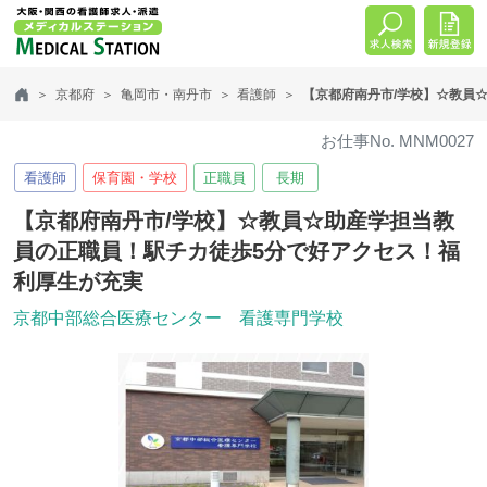
京都府
亀岡市・南丹市
看護師
【京都府南丹市/学校】☆教員
お仕事No. MNM0027
看護師
保育園・学校
正職員
長期
【京都府南丹市/学校】☆教員☆助産学担当教
員の正職員！駅チカ徒歩5分で好アクセス！福
利厚生が充実
京都中部総合医療センター 看護専門学校