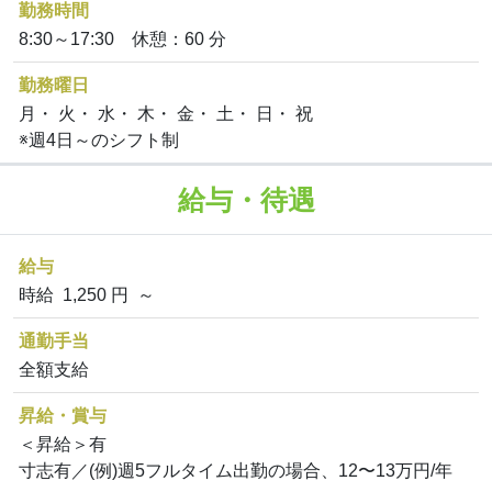
勤務時間
8:30～17:30 休憩：60 分
勤務曜日
月・ 火・ 水・ 木・ 金・ 土・ 日・ 祝
※週4日～のシフト制
給与・待遇
給与
時給 1,250 円 ～
通勤手当
全額支給
昇給・賞与
＜昇給＞有
寸志有／(例)週5フルタイム出勤の場合、12〜13万円/年