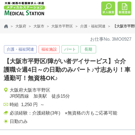
大阪府
大阪市
大阪市平野区
介護・福祉関連
【大阪市平野
お仕事No. 3MO0927
介護・福祉関連
福祉施設
パート
長期
【大阪市平野区/障がい者デイサービス】☆介
護職☆週4日～の日勤のみパート♪寸志あり！車
通勤可！無資格OK♪
大阪府大阪市平野区
JR関西線 加美駅 徒歩15分
時給 1,250 円 ～
必須経験：介護経験(3年) ※無資格の方もご応募可能
日勤のみ