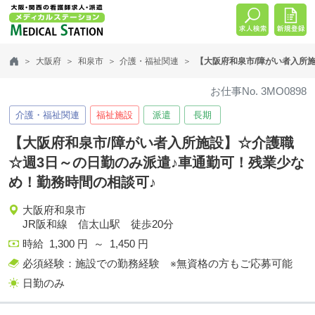
大阪府
和泉市
介護・福祉関連
【大阪府和泉市/障がい者入所
お仕事No. 3MO0898
介護・福祉関連
福祉施設
派遣
長期
【大阪府和泉市/障がい者入所施設】☆介護職
☆週3日～の日勤のみ派遣♪車通勤可！残業少な
め！勤務時間の相談可♪
大阪府和泉市
JR阪和線 信太山駅 徒歩20分
時給 1,300 円 ～ 1,450 円
必須経験：施設での勤務経験 ※無資格の方もご応募可能
日勤のみ