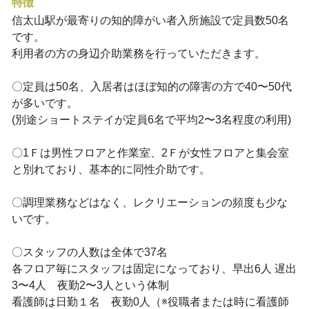
特徴
信太山駅が最寄りの知的障がい者入所施設で定員数50名
です。
利用者の方の身辺介助業務を行っていただきます。
〇定員は50名、入居者はほぼ知的の障害の方で40〜50代
が多いです。
(別途ショートステイが定員6名で平均2〜3名程度の利用)
〇1Ｆは男性フロアと作業室、2Ｆが女性フロアと集会室
と別れており、基本的に同性介助です。
〇調理業務などはなく、レクリエーションの頻度も少な
いです。
〇スタッフの人数は全体で37名
各フロア毎にスタッフは固定になっており、早出6人 遅出
3〜4人 夜勤2〜3人という体制
看護師は日勤１名 夜勤0人（※役職者または時に看護師