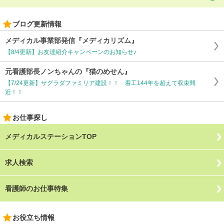
ブログ更新情報
メディカル事業部発信『メディカリズム』
【8/4更新】お友達紹介キャンペーンのお知らせ♪
元看護部長ノンちゃんの『猫のめせん』
【7/24更新】サグラダファミリア建設！！ 着工144年を超えて収束間
近！！
お仕事探し
メディカルステーションTOP
求人検索
看護師のお仕事特集
お役立ち情報