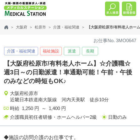
大阪府
松原市
介護・福祉関連
【大阪府松原市/有料老人ホー
お仕事No. 3MO0647
介護・福祉関連
福祉施設
派遣
長期
【大阪府松原市/有料老人ホーム】☆介護職☆
週3日～の日勤派遣！車通勤可能！午前・午後
のみなどの時短もOK♪
大阪府松原市
近畿日本鉄道南大阪線 河内天美駅 徒歩10分
時給 1,250 円 ～ 1,400 円
介護職員初任者研修・ホームヘルパー2級
日勤のみ
◆施設の訪問介護のお仕事です。